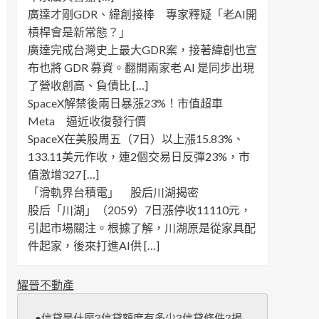
廣達才剛GDR、緯創接棒 專家釋疑「老AI開
槓桿會是新常態？」
廣達完成台灣史上最大GDR案，接著緯創也宣
布也將 GDR 募資。翻開兩家老 AI 是同步出現
了營收創高、負債比 […]
SpaceX解禁後兩日暴漲23%！市值超車
Meta 逼近收復發行價
SpaceX在美股周五（7日）以上漲15.83%、
133.11美元作收，連2個交易日反彈23%，市
值激增327 […]
「滑軌界台積電」 股后川湖揭密
股后「川湖」（2059）7日漲停收11110元，
引起市場關注。根據了解，川湖原是從家具配
件起家，後來打進AI供 […]
耀晉不動產