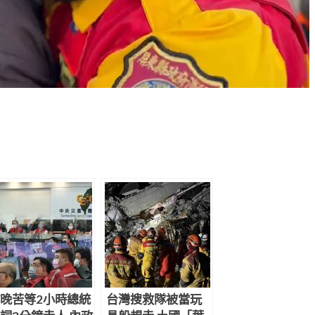
晚苦等2小時總統
台灣搜救隊被當玩