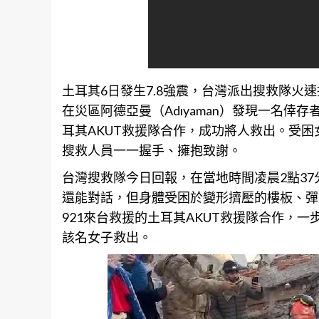
土耳其6日發生7.8強震，
台灣
派出搜救隊火速
在災區阿德亞曼（Adıyaman）發現一名倖
耳其AKUT救援隊合作，成功將人救出。受
搜救人員一一握手、擁抱致謝。
台灣
搜救隊今日回報，在當地時間凌晨2點3
還能對話，但身體受困於變形擠壓的樓板、彈
921來台救援的土耳其AKUT救援隊合作，一
該名女子救出。