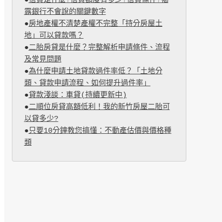
●
信貸是什麼?信貸額度有多少?信貸條件?揭
露銀行不會說的關鍵數字
●
房地產權不清楚產權不完整「持分房屋土
地」可以貸款嗎？
●
二胎房貸是什麼？完整解析申請條件、流程
及常見問題
●
為什麼申請土地貸款過件率低？「土地分
類、貸款申請流程、如何提升過件率」
●
貸款淺談：車貸(持續更新中)
●
二順位房貸高額低利！我的新竹房屋二胎可
以貸多少?
●
只要10分鐘教您搞懂：不動產估價與價格種
類