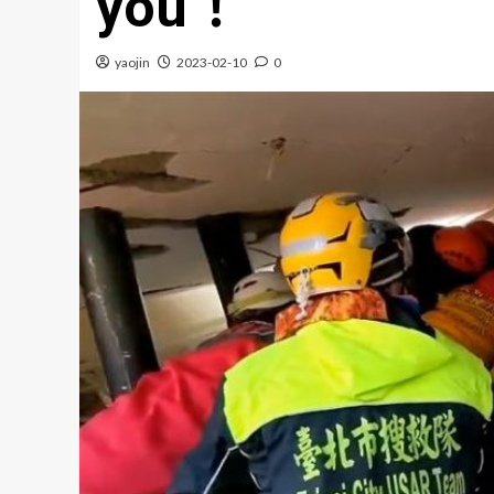
you！
yaojin
2023-02-10
0