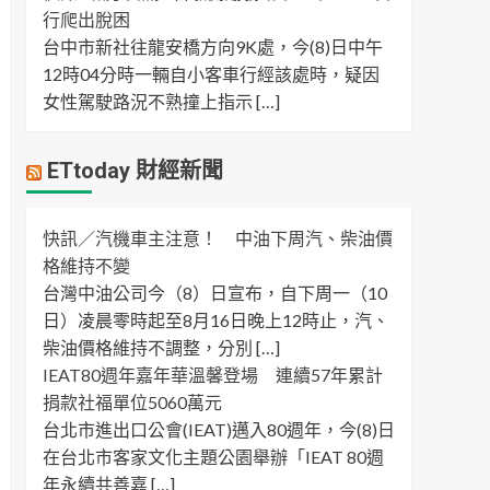
行爬出脫困
台中市新社往龍安橋方向9K處，今(8)日中午
12時04分時一輛自小客車行經該處時，疑因
女性駕駛路況不熟撞上指示 […]
ETtoday 財經新聞
快訊／汽機車主注意！ 中油下周汽、柴油價
格維持不變
台灣中油公司今（8）日宣布，自下周一（10
日）凌晨零時起至8月16日晚上12時止，汽、
柴油價格維持不調整，分別 […]
IEAT80週年嘉年華溫馨登場 連續57年累計
捐款社福單位5060萬元
台北市進出口公會(IEAT)邁入80週年，今(8)日
在台北市客家文化主題公園舉辦「IEAT 80週
年永續共善嘉 […]