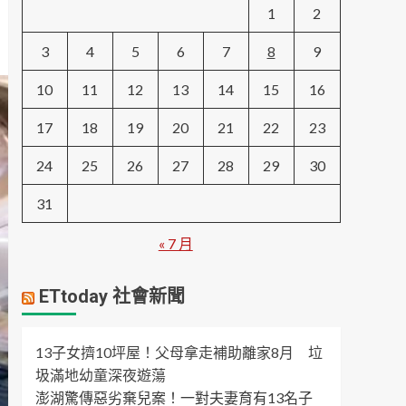
1
2
3
4
5
6
7
8
9
10
11
12
13
14
15
16
17
18
19
20
21
22
23
24
25
26
27
28
29
30
31
« 7 月
ETtoday 社會新聞
13子女擠10坪屋！父母拿走補助離家8月 垃
圾滿地幼童深夜遊蕩
澎湖驚傳惡劣棄兒案！一對夫妻育有13名子