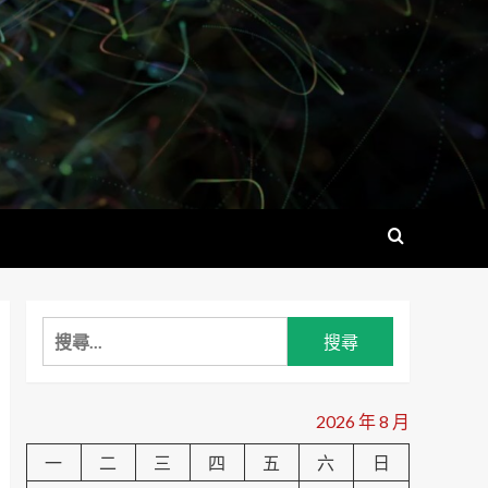
搜
尋
關
鍵
2026 年 8 月
字:
一
二
三
四
五
六
日