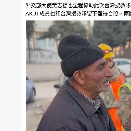
外交部大使黃志揚也全程協助此次
台灣
搜救隊
AKUT成員也和
台灣
搜救隊留下難得合照，兩