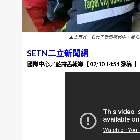
▲土耳其一名女子受困廢墟中，搜救
SETN
三立新聞網
國際中心／藍詩孟報導【 02/10 14:54 發稿 ｜