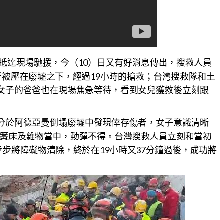
抵達現場馳援，今（10）日又有好消息傳出，搜救人員
存者被壓在廢墟之下，經過19小時的搶救；
台灣
搜救隊和土
困女子的爸爸也在現場焦急等待，看到女兒獲救後立刻跟
7分於阿德亞曼倒塌廢墟中發現倖存傷者，女子意識清晰
簧床及雜物當中，動彈不得。
台灣
搜救人員立刻和當初
步步將障礙物清除，終於在19小時又37分鐘過後，成功將