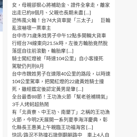
女，母親卻狠心將補助金、證件全拿走，離家
出走已約8個月、父親也長期未盡 […]
恐怖風火輪！台74大貨車變「三太子」 巨輪
亂滾嚇壞一票車主
台中市71歲朱姓男子中午12點多開輛大貨車
行經台74線東向21.5k時，左後方輪胎竟然脫
落逕自往前滾動，輪胎摩 […]
騎士闖紅燈被「時速104公里」自小客撞死
駕駛仍判刑8月
台中市魏姓男子在速限40公里的路段，以時速
104公里駕車，把闖紅燈的22歲黃姓騎士撞
死，雖經鑑定後認定黃男是肇 […]
全台最香88節！王功漁火節「幫老爸補精氣」
3千人烤蚵超熱鬧
有「北貢寮、中王功、南墾丁」之稱的王功漁
火節，今明2天展開一系列夏季海洋慶典，彰
化縣長王惠美上午親臨王功福海宮 […]
快訊 ∕ 路況不熟撞石墩側翻躺路中 車上4人自