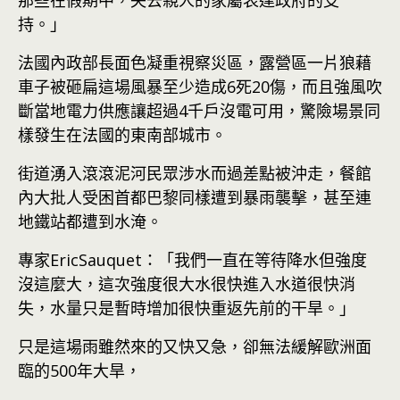
持。」
法國內政部長面色凝重視察災區，露營區一片狼藉
車子被砸扁這場風暴至少造成6死20傷，而且強風吹
斷當地電力供應讓超過4千戶沒電可用，驚險場景同
樣發生在法國的東南部城市。
街道湧入滾滾泥河民眾涉水而過差點被沖走，餐館
內大批人受困首都巴黎同樣遭到暴雨襲擊，甚至連
地鐵站都遭到水淹。
專家EricSauquet：「我們一直在等待降水但強度
沒這麼大，這次強度很大水很快進入水道很快消
失，水量只是暫時增加很快重返先前的干旱。」
只是這場雨雖然來的又快又急，卻無法緩解歐洲面
臨的500年大旱，