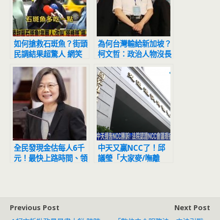
如何搶救石斑魚？街頭
為何台灣輸給新加坡？
民調結果超驚人 網笑
柯文哲：政治人物沒長
翻：817快來
期計畫，只有「撈錢計
畫」
全民發現金估每人6千
中天又贏NCC了！邱
元！最快上路時間、領
議瑩「大家麥/嘸離
取3方式曝光
開」真相出爐 20萬罰
鍰撤銷確定
Previous Post
Next Post