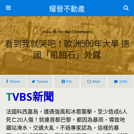
耀晉不動產
2022-08-19 • No Comments
看到我就哭吧！歐洲500年大旱 德
國「飢餓石」外露
Share
Tweet
Pin
Mail
SMS
T
VBS新聞
法國科西嘉島，遭遇強風和冰雹襲擊，至少造成6人
死亡20人傷！就連首都巴黎，都因為暴雨，導致地
鐵站淹水、交通大亂。不過專家認為，這樣的暴