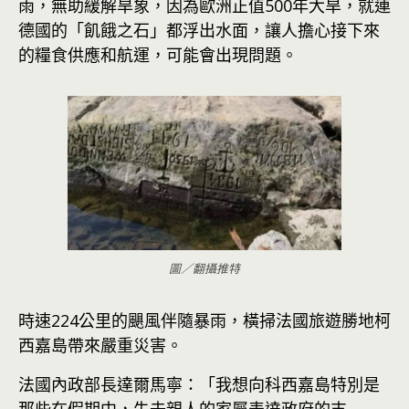
雨，無助緩解旱象，因為歐洲正值500年大旱，就連
德國的「飢餓之石」都浮出水面，讓人擔心接下來
的糧食供應和航運，可能會出現問題。
圖／翻攝推特
時速224公里的颶風伴隨暴雨，橫掃法國旅遊勝地柯
西嘉島帶來嚴重災害。
法國內政部長達爾馬寧：「我想向科西嘉島特別是
那些在假期中，失去親人的家屬表達政府的支