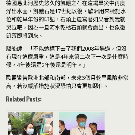
德國易北河歷史悠久的飢餓之石在這場旱災中再度
浮出水面，飢餓石是17世紀以後，歐洲用來標記水
位和乾旱年份的印記，石頭上還寫著如果看到我就
哭泣吧，因為一旦河水乾枯石頭就會露出，也象徵
飢荒即將到來。
駁船師：「不能這樣下去了我們2008年遇過，但沒
有現在這麼嚴重，這是4年來第二次下一次是什麼時
候，4年後還是2年後還是明年。」
歐盟警告歐洲北部和南部，未來3個月乾旱風險非常
高，若沒緩解措施狀況恐怕只會更加惡化。
Related Posts: