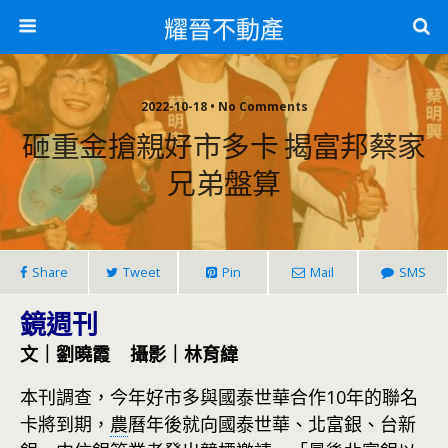
耀晉不動產
2022-10-18 • No Comments
砸重金搶親好市多卡 揭富邦蔡家
兄弟盤算
Share
Tweet
Pin
Mail
SMS
鏡週刊
文｜劉曉霞 攝影｜林育緯
本刊調查，今年好市多與國泰世華合作10年的聯名
卡將到期，
農
曆年後就向國泰世華、北富銀、台新