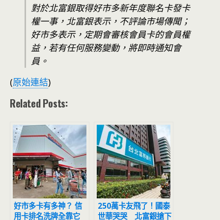
對於北富銀取得好市多新年度聯名卡發卡
權一事，北富銀表示，不評論市場傳聞；
好市多表示，定期會審核會員卡的會員權
益，若有任何服務變動，將即時通知會
員。
(
原始連結
)
Related Posts:
好市多卡有多神？ 信
250萬卡友飛了！國泰
用卡排名洗牌全靠它
世華哭哭 北富銀搶下