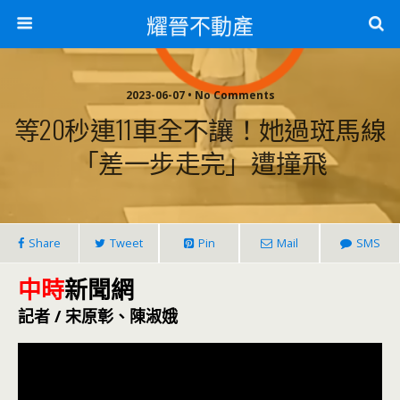
耀晉不動產
2023-06-07 • No Comments
等20秒連11車全不讓！她過斑馬線
「差一步走完」遭撞飛
Share
Tweet
Pin
Mail
SMS
中時
新聞網
記者 / 宋原彰、陳淑娥