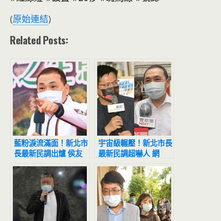
(
原始連結
)
Related Posts:
藍粉淚流滿面！新北市
宇宙級輾壓！新北市長
長最新民調出爐 侯友
最新民調超嚇人 網
宜超震撼
驚：滅亡計畫開始