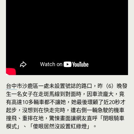
台中
市沙鹿區一處未設置號誌的路口，昨（6）晚發
生一名女子在走斑馬線到對面時，因車流龐大，竟
有高達10多輛車都不讓她，她最後環顧了近20秒才
起步，沒想到在快走完時，遭右側一輛急駛的機車
撞飛、重摔在地，驚悚畫面讓網友直呼「閉眼騎車
模式」、「傻眼居然沒設置紅綠燈」。