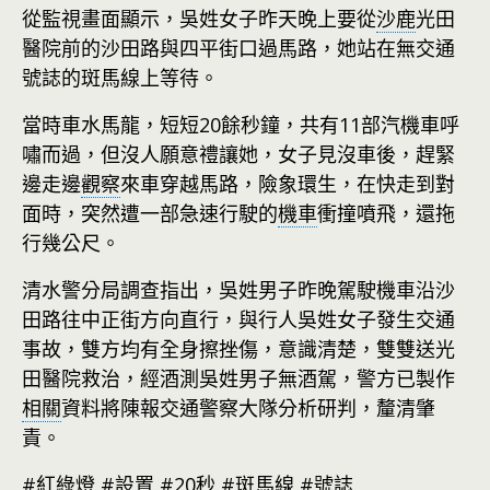
從監視畫面顯示，吳姓女子昨天晚上要從
沙鹿
光田
醫院前的沙田路與四平街口過馬路，她站在無交通
號誌的斑馬線上等待。
當時車水馬龍，短短20餘秒鐘，共有11部汽機車呼
嘯而過，但沒人願意禮讓她，女子見沒車後，趕緊
邊走邊
觀察
來車穿越馬路，險象環生，在快走到對
面時，突然遭一部急速行駛的
機車
衝撞噴飛，還拖
行幾公尺。
清水警分局調查指出，吳姓男子昨晚駕駛機車沿沙
田路往中正街方向直行，與行人吳姓女子發生交通
事故，雙方均有全身擦挫傷，意識清楚，雙雙送光
田醫院救治，經酒測吳姓男子無酒駕，警方已製作
相關
資料將陳報交通警察大隊分析研判，釐清肇
責。
#紅綠燈 #設置 #20秒 #斑馬線 #號誌