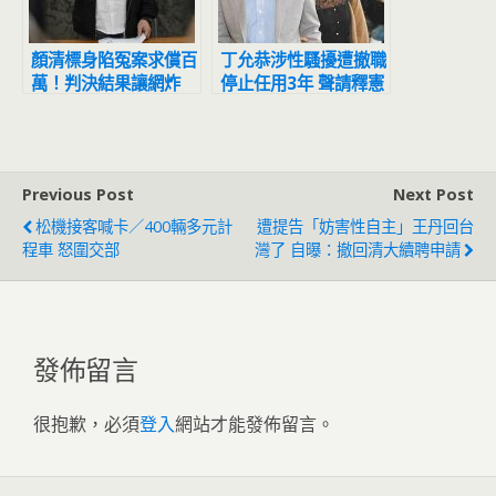
顏清標身陷冤案求償百
丁允恭涉性騷擾遭撤職
萬！判決結果讓網炸
停止任用3年 聲請釋憲
鍋：官逼民反
結果出爐
Previous Post
Next Post
松機接客喊卡／400輛多元計
遭提告「妨害性自主」王丹回台
程車 怒圍交部
灣了 自曝：撤回清大續聘申請
發佈留言
很抱歉，必須
登入
網站才能發佈留言。