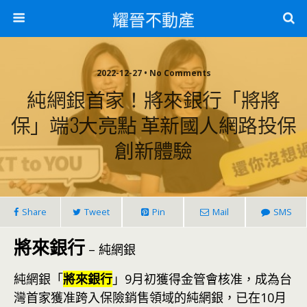
耀晉不動產
2022-12-27 • No Comments
純網銀首家！將來銀行「將將
保」端3大亮點 革新國人網路投保
創新體驗
Share
Tweet
Pin
Mail
SMS
將來銀行
– 純網銀
純網銀「
將來銀行
」9月初獲得金管會核准，成為台
灣首家獲准跨入保險銷售領域的純網銀，已在10月