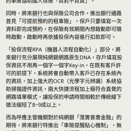
的車險協助國人保險「買對不買貴」。
同時，將來
銀行
也與保險公司合作，推出銀行通路
首見「可提前預約的租車險」，保戶只要填寫一次
資料即完成預約，在保險有效期間內想啟動即可隨
時啟動，啟動時再依據投保內容進行扣款即可。
「投保流程RPA（機器人流程自動化）」部分，將
來銀行充分展現純網銀網路原生DNA，存戶填寫投
保資訊不用再一個字一個字Key-in，在既有客戶許
可的前提下，系統將會自動帶入客戶已存在系統內
的資訊，加上強大的OCR（光學字元辨識）系統協
助掃描證件資訊，兩大快捷流程加上極符合直覺的
網路填單模式，讓投保的申請時間相較於傳統線下
做法縮短了8~9成以上。
而為呼應主管機關對於純網銀「落實普惠金融」的
期待，將來銀行特推出「車險提醒貼心機制」，無