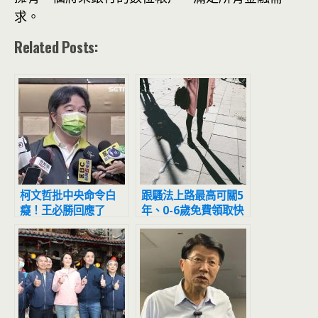
求。
Related Posts:
柯文哲批中央命令白
跟騷法上路最高可關5
癡！王必勝回應了
年、0-6歲免費領取快
篩、護照可以線上辦
6/1新制一次看