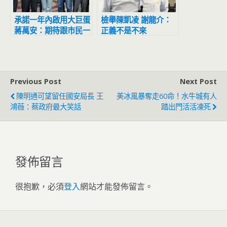
承諾一年內啟用大巨蛋
檢舉陳凱凌 謝龍介：
蔣萬安：期待跟市民一
正義不是不來
起欣賞球賽
Previous Post
Next Post
陳明通可望留任國安局長 王
美冰風暴奪走60命！水牛城有人
鴻薇：蔡政府最大笑話
踏出門活活凍死
發佈留言
很抱歉，必須
登入
網站才能發佈留言。