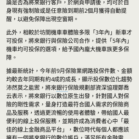
論是否為將來銀行客戶，於網頁申請後，均可於自
身現有強制險或是任意險到期前2個月獲得自動提
醒，以避免保障出現空窗期。
此外，相較於坊間機車車體險多限「3年內」新車才
可投保，將來銀行與保險公司合作，提供「5年內」
機車均可投保的選項，給予國內龐大機車族更多保
障。
據最新統計，今年前9月保險業網路投保件數、金額
均較去年同期有約4成的成長，顯示投保數位化趨勢
沛然莫之能禦，將來
銀行
保險規劃部資深協理鄭喬
云表示，將來銀行以數位原生出發，針對國人對保
險的剛性需求，量身打造最符合國人需求的保險商
品及服務，透過更流暢的使用者體驗，帶給國人最
便利的線上投保服務，並期許成為消費者心中「最
佳的線上金融商品平台」，數位時代每個人都應該
擁有一個將來銀行的數位帳戶，滿足所有金融需