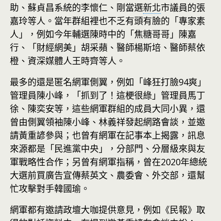
助、蘇貞昌系統的李懷仁、剛當選
新北
市議員的張
嘉玲等人。當年群組裡也不乏有頭有臉的「專家素
人」，例如今年輔選陳時中的「焦糖哥哥」陳嘉
行、「財經網美」胡采蘋、醫師楊斯培、醫師蔡依
橙、資深媒體人王時齊等人。
最多的還是匿名網軍側翼，例如「峰狂打臉94爽」
管理員陳小峰，「抓到了！這梗很綠」管理員馬丁
徐、陳奕安等，這些網軍群組的成員大同小異，還
曾由側翼領袖陳小峰、林義祥發起網路會談，並邀
請黃重諺參與；也曾有網軍在記事本上揭露，訊息
來源都是「民進黨中央」，分部門、分層級來與友
軍戰略性合作；另曾有網軍指稱，曾在2020年總統
大選前買廣告宣傳蔡英文、農委會、外交部，還幫
忙攻擊對手韓國瑜。
網軍都有邀請政壇大咖提供意見，例如《民報》取