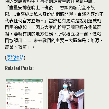
得的對話資料中，有提到邀黃重諺在會談中說：
「盡量安排在晚上下班後……會談內容完全不設
限……會談純屬私人身份的網路閒聊，會談內容均不
代表任何官方立場。」當然也有更清楚
說明
選戰戰
鬥團的緣起，「因為大家的粉專要嘛已經在側翼群
組，要嘛有別的地方任務，所以獨立拉一窗，做戰
鬥協調用。……未來戰鬥的主要三大區塊是：能源、
農業、教育」。
(
原始連結
)
Related Posts: