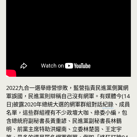
2022九合一選舉綠營慘敗，藍營指責民進黨側翼網
軍誤國，民進黨則辯稱自己沒有網軍。有媒體今(14
日)披露2020年總統大選的網軍群組對話
紀錄
、成員
名單，這些群組裡有不少政壇大咖、綠委小編，包
含總統府副秘書長黃重諺、民進黨副秘書長林鶴
明、前黨主席特助洪耀南、立委林楚茵、王定宇