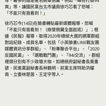
等，最多的還是匿名網軍側翼，例如「峰狂打臉94
爽」等，讓國民黨
台北
市議員徐巧芯看了怒喊：
「不能只有我看到！」
徐巧芯今(14日)在臉書轉貼最新媒體報導，怒喊
「不能只有我看到！（綠營側翼全面起底）」；根
據《民報》報導，取得2020年總統大選的網軍群組
對話紀錄、成員名單，包括「小英臉書LINE戰友團
媒體資訊分享群組」、「粉專聯合平台」、「2020
反國民黨」、「選戰戰鬥團」、「94i交流」，
群組
裡頭分別有不少政壇大咖，如總統府副秘書長黃重
諺、民進黨副秘書長林鶴明、前黨主席特助洪耀
南、立委林楚茵、王定宇等人。