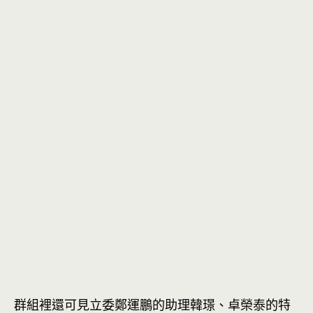
群組裡還可見立委鄭運鵬的助理韓璟、卓榮泰的特