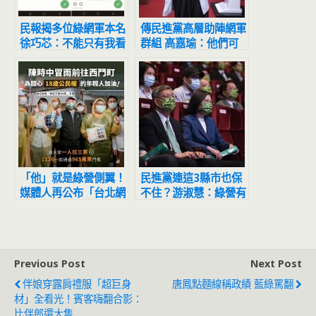
民報揭多位綠網軍本名
傳民進黨高層助陣網軍
徐巧芯：不能只有我看
群組 高嘉瑜：他們可
到
能有志一同
「他」就是綠營側翼！
民進黨連這3縣市也保
媒體人再公布「台北網
不住？游淑慧：綠營有
軍側翼圖鑑」
人不樂見蔡英文勝選
Previous Post
Next Post
伴娘穿露肩禮服「超巨身
唐鳳點麵線稱政績 藍綠罵翻
材」全看光！賓客嗨翻合影：
比伴郎還大隻