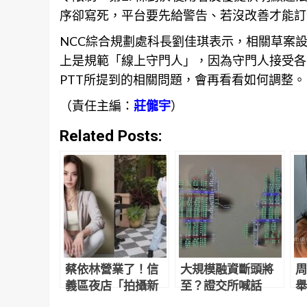
序卻寫死，平台要先給警告、若沒改善才能訂
NCC綜合規劃處科長劉佳琪表示，相關草案
上是規範「線上守門人」，因為守門人接受各
PTT所提到的相關問題，會再看看如何調整。
（責任主編：
莊儱宇
）
Related Posts:
蔡依林營業了！信
大規模融資斷頭將
周
義區夜店「拍攝新
至？證交所喊話
舉
計畫影片」網友目
「勿聽信市場流
照