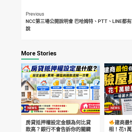
擊驚：本人正到翻
言」
掉
Continue
Previous
NCC第三場公開說明會 巴哈姆特、PTT、LINE都
Reading
說
More Stories
NEWS
NEWS
房貸抵押權設定金額為何比貸
建商最
款高？銀行不會告訴你的關鍵
相！花1