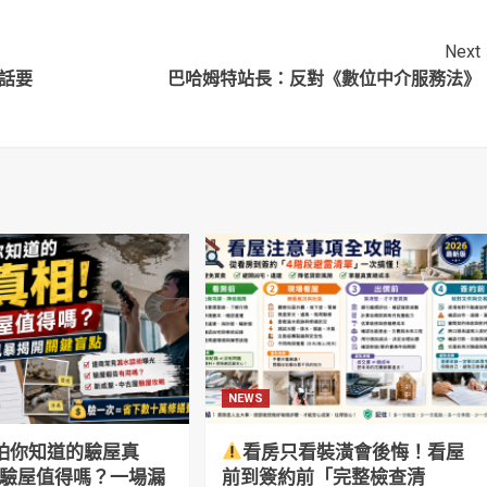
Next
有話要
巴哈姆特站長：反對《數位中介服務法》
NEWS
怕你知道的驗屋真
看房只看裝潢會後悔！看屋
萬驗屋值得嗎？一場漏
前到簽約前「完整檢查清