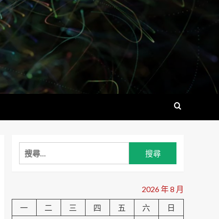
搜
尋
關
鍵
2026 年 8 月
字:
一
二
三
四
五
六
日