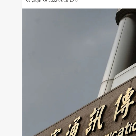
yaojin
2022-08-18
0