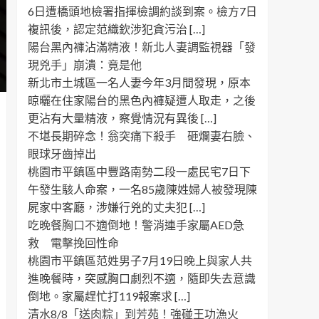
6日遭橋頭地檢署指揮檢調約談到案。檢方7日
複訊後，認定范織欽涉犯貪污治 […]
陽台黑內褲沾滿精液！新北人妻調監視器「發
現兇手」崩潰：竟是他
新北市土城區一名人妻今年3月間發現，原本
晾曬在住家陽台的黑色內褲疑遭人取走，之後
更沾有大量精液，察覺情況有異後 […]
不堪長期碎念！翁突痛下殺手 砸爛妻右臉、
眼球牙齒掉出
桃園市平鎮區中豐路南勢二段一處民宅7日下
午發生駭人命案，一名85歲陳姓婦人被發現陳
屍家中客廳，涉嫌行兇的丈夫犯 […]
吃晚餐胸口不適倒地！警消連手家屬AED急
救 電擊挽回性命
桃園市平鎮區范姓男子7月19日晚上與家人共
進晚餐時，突感胸口劇烈不適，隨即失去意識
倒地。家屬趕忙打119報案求 […]
清水8/8「送肉粽」到芳苑！強碰王功漁火