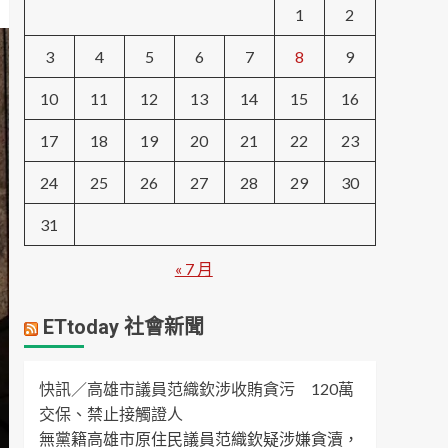
1
2
3
4
5
6
7
8
9
10
11
12
13
14
15
16
17
18
19
20
21
22
23
24
25
26
27
28
29
30
31
« 7 月
ETtoday 社會新聞
快訊／高雄市議員范織欽涉收賄貪污 120萬
交保、禁止接觸證人
無黨籍高雄市原住民議員范織欽疑涉嫌貪瀆，