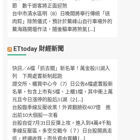
節 數千遊客將正面迎煞
台中市清水區明（8）日晚間將舉行傳統「送
肉粽」除煞儀式，預計於鰲峰山自行車場外的
鰲海路開壇作法，隨後驅車將煞氣 […]
ETtoday 財經新聞
快訊／6檔「抓去關」新名單！萬金股川湖入
列 下周處置新制起跑
證交所、櫃買中心今（7）日公告6檔處置股新
名單，包含上市有5檔、上櫃1檔，其中衝上萬
元且今日漲停的股后川湖（2 […]
台股臨季線反壓收黑！外資翻臉砍407億 進
出前10大個股一次看
台股自從7月31日反彈上攻，進入到4萬4千點
季線反壓區，多空交戰今（７）日台股開高走
低，終場收跌，而外資由買轉 […]