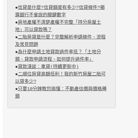
●
信貸是什麼?信貸額度有多少?信貸條件?揭
露銀行不會說的關鍵數字
●
房地產權不清楚產權不完整「持分房屋土
地」可以貸款嗎？
●
二胎房貸是什麼？完整解析申請條件、流程
及常見問題
●
為什麼申請土地貸款過件率低？「土地分
類、貸款申請流程、如何提升過件率」
●
貸款淺談：車貸(持續更新中)
●
二順位房貸高額低利！我的新竹房屋二胎可
以貸多少?
●
只要10分鐘教您搞懂：不動產估價與價格種
類