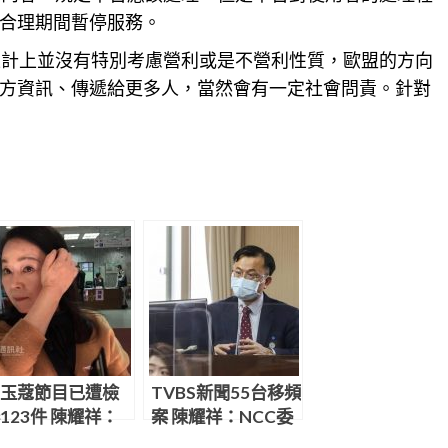
合理期間暫停服務。
設計上並沒有特別考慮營利或是不營利性質，歐盟的方向
方資訊、傳遞給更多人，當然會有一定社會問責。針對
玉蔻節目已遭檢
TVBS新聞55台移頻
123件 陳耀祥：
案 陳耀祥：NCC委
SOP處理
員會已駁回