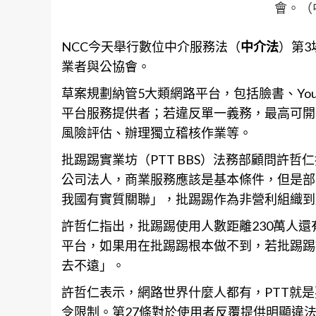
會。（
NCC今天舉行數位中介服務法（
中介法
）第
業者與公協會。
草案規劃納管5大類網路平台，包括臉書、You
平台服務提供者；若違反單一義務，最高可開
風險評估、辦理獨立稽核作業等。
批踢踢實業坊（PTT BBS）
法務
部顧問許哲仁
公司法人，商業服務應該是基本條件，但是部
我國有實質關聯」，批踢踢作為非營利組織到
許哲仁指出，批踢踢使用人數距離230萬人
平台，如果用在批踢踢根本做不到，若批踢踢
去不遠」。
許哲仁表示，網路世界什麼人都有，PTT就
令限制。第27條對於使用者反覆提供明顯違