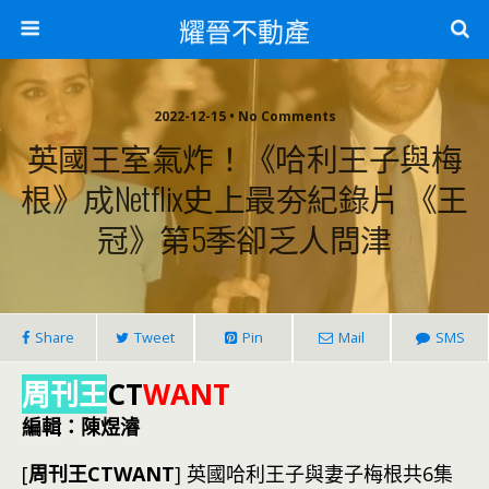
耀晉不動產
2022-12-15 • No Comments
英國王室氣炸！《哈利王子與梅
根》成Netflix史上最夯紀錄片 《王
冠》第5季卻乏人問津
Share
Tweet
Pin
Mail
SMS
周刊王
CT
WANT
編輯：陳煜濬
[
周刊王CTWANT
] 英國哈利王子與妻子梅根共6集