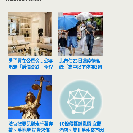
房子買在公墓旁…公婆
北市估23日達疫情高
唱衰「房價會跌」全程
峰「高中以下停課2週
擺臭臉 人妻怒噴：等
避難？」 雙北回應了
到都買不起
法官控妻兒騙走千萬存
10條傳播鏈亂竄 宜蘭
款、房地產 提告求償
酒店、雙北房仲案基因