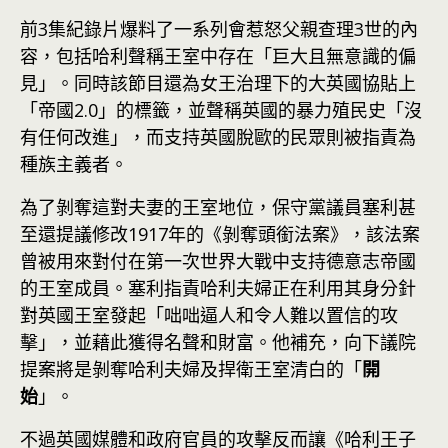
前3集紀錄片爆料了一系列會惹怒父親查理3世的內
容，包括哈利聲稱王室中存在「巨大且無意識的偏
見」。同時該節目還為女王治理下的大英國協貼上
「帝國2.0」的標籤，並聲稱英國的暴力殖民史「沒
有任何改進」，而支持英國脫歐的民眾則被指責為
種族主義者。
為了剝奪這對夫妻的王室地位，保守黨議員塞利甚
至還提議修改1917年的《剝奪頭銜法案》，該法案
曾被用來對付在第一次世界大戰中支持德意志帝國
的王室成員。塞利指責哈利夫婦正在利用其身分針
對英國王室發起「咄咄逼人和令人難以置信的攻
擊」，並藉此獲得名聲和財富。他補充，向下議院
提案將是剝奪哈利夫婦及捍衛王室清白的「
開
始
」。
不過
英國
媒體和政府官員的攻擊反而讓《哈利王子