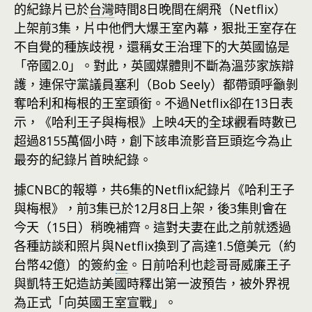
的紀錄片已於
台灣
時間8日晚間在網飛（Netflix）
上架前3集，片中他們大爆王室內幕，狠批王室存在
不自覺的種族歧視，還稱女王治理下的大英國協是
「帝國2.0」。對此，英國媒體則不斷為溫莎家族辯
護，連保守黨議員塞利（Bob Seely）都帶頭呼籲剝
奪哈利和梅根的王室頭銜。不過Netflix卻在13日表
示，《哈利王子與梅根》上映4天的全球觀看時數已
超過8155萬個小時，創下該串流影音巨頭迄今為止
最夯的紀錄片首映紀錄。
據CNBC的報導，共6集的Netflix紀錄片《哈利王子
與梅根》，前3集已於12月8日上架，後3集則會在
今天（15日）稍晚補齊。這對夫妻在此之前就透過
各種訪談和照片與Netflix換到了高達1.5億美元（約
台幣42億）的簽約
金
。日前哈利也趁哥哥威廉王子
與凱特王妃造訪美國時釋出第一波預告，被外界視
為正式「向英國王室宣戰」。