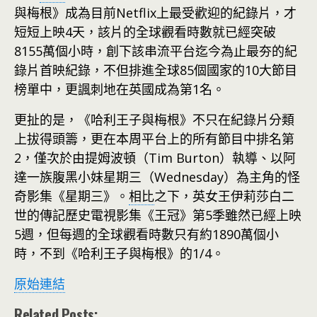
與梅根》成為目前Netflix上最受歡迎的紀錄片，才
短短上映4天，該片的全球觀看時數就已經突破
8155萬個小時，創下該串流平台迄今為止最夯的紀
錄片首映紀錄，不但排進全球85個國家的10大節目
榜單中，更諷刺地在英國成為第1名。
更扯的是，《哈利王子與梅根》不只在紀錄片分類
上拔得頭籌，更在本周平台上的所有節目中排名第
2，僅次於由提姆波頓（Tim Burton）執導、以阿
達一族腹黑小妹星期三（Wednesday）為主角的怪
奇影集《星期三》。
相比
之下，英女王伊莉莎白二
世的傳記歷史電視影集《王冠》第5季雖然已經上映
5週，但每週的全球觀看時數只有約1890萬個小
時，不到《哈利王子與梅根》的1/4。
原始連結
Related Posts: