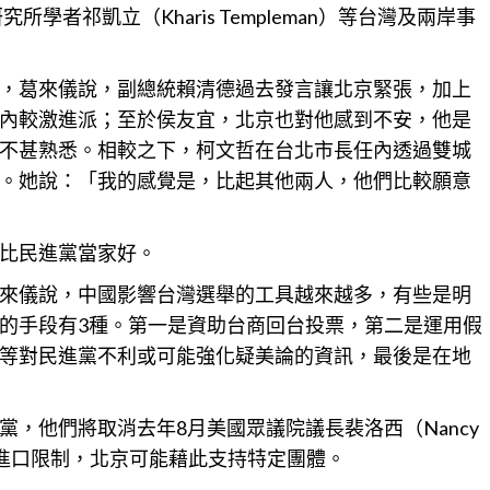
究所學者祁凱立（Kharis Templeman）等
台灣
及兩岸事
，葛來儀說，副總統賴清德過去發言讓北京緊張，加上
內較激進派；至於侯友宜，北京也對他感到不安，他是
不甚熟悉。相較之下，柯文哲在
台北
市長任內透過雙城
。她說：「我的感覺是，比起其他兩人，他們比較願意
比民進黨當家好。
來儀說，中國影響台灣選舉的工具越來越多，有些是明
的手段有3種。第一是資助台商回台投票，第二是運用假
等對民進黨不利或可能強化疑美論的
資訊
，最後是在地
，他們將取消去年8月美國眾議院議長裴洛西（Nancy
進口限制，北京可能藉此支持特定團體。