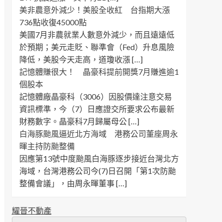
美非農意外減少！美股全收紅 台指期大漲
736點收復45000點
美國7月非農就業人數意外減少，而且遠遠低
於預期；美元走貶、聯準會（Fed）升息風險
降低，美股今天走高，道瓊收漲 […]
記憶體賺很大！ 晶豪科提前開獎7月賺進逾1
個股本
記憶體廠晶豪科（3006）因股價達注意交易
資訊標準，今（7）日應證交所要求公布最新
財務數字。晶豪科7月歸屬母公 […]
白海豚颱風逼近北方海域 港務公司董座周永
暉主持防颱整備
因應第13號中度颱風白海豚逐步接近台灣北方
海域，台灣港務公司今(7)日召開「第1次防颱
整備會議」，由周永暉董事 […]
耀晉不動產