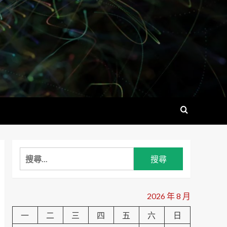
搜
尋
關
鍵
2026 年 8 月
字:
一
二
三
四
五
六
日