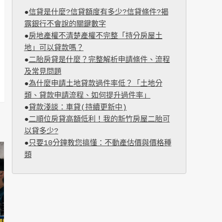
●
信貸是什麼?信貸額度有多少?信貸條件?揭
露銀行不會說的關鍵數字
●
房地產權不清楚產權不完整「持分房屋土
地」可以貸款嗎？
●
二胎房貸是什麼？完整解析申請條件、流程
及常見問題
●
為什麼申請土地貸款過件率低？「土地分
類、貸款申請流程、如何提升過件率」
●
貸款淺談：車貸(持續更新中)
●
二順位房貸高額低利！我的新竹房屋二胎可
以貸多少?
●
只要10分鐘教您搞懂：不動產估價與價格種
類