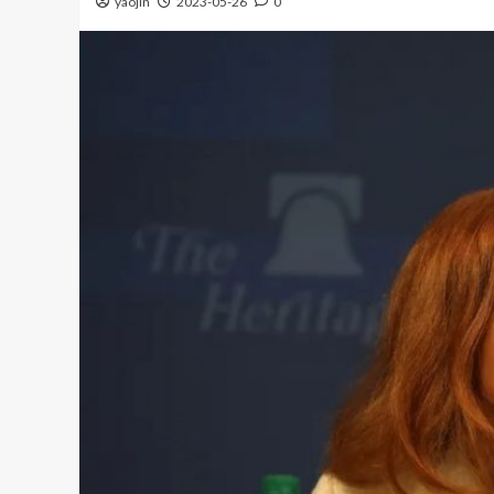
yaojin
2023-05-26
0