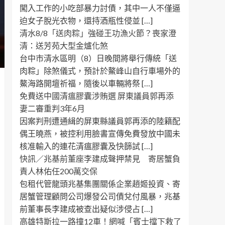
闖入工作的小吃部暴力討債，其中一人不僅逼
迫女子脫光衣物，還持酒瓶性侵並 […]
清水8/8「送肉粽」強碰王功漁火節？喪家澄
清：送芳苑大型金爐化煞
台中市清水區明（8）日晚間將舉行傳統「送
肉粽」除煞儀式，預計於鰲峰山自行車場外的
鰲海路開壇祈福，隨後以車輛將祭 […]
免費送中國清瘟膠囊涉賄選 屏東議員郭再添
妻二審重判3年6月
因案判刑遭通緝的屏東縣議員郭再添的陸籍配
偶王曉燕，被控利用臉書宣傳免費發放中國未
核准輸入的連花清瘟膠囊及快篩試 […]
快訊／兆基前董座李建成聲押禁見 寄居蟹負
責人林佑任200萬交保
包租代管龍頭兆基集團關係企業趙姬投資、寄
居蟹管理顧問公司爆發公司債兌付風暴，兆基
前董事長李建成被查出疑似涉侵占 […]
高雄特斯拉一路撞12車！網喊「賓士擋下救了