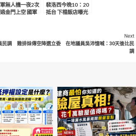
軍無人機一夜2次
裴洛西今晚10：20
過金門上空 國軍
抵台 下榻飯店曝光
號彈驅離
Next
員民調
雞排妹傳空降選立委 在地議員吳沛憶喊：30天後比民
調
NEWS