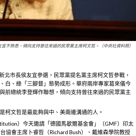
友宜不熟悉，傾向支持曾往來過的民眾黨主席柯文哲。（中央社資料照）
新北
市長侯友宜參選，民眾黨提名黨主席柯文哲參戰，
、白、綠「三腳督」態勢成形。華府兩岸專家葛來儀今
與前總統李登輝作聯想，傾向支持曾往來過的民眾黨主
是柯文哲是最能夠與中、美兩邊溝通的人。
nstitution）今天邀請「德國馬歇爾基金會」（GMF）印太
在台協會主席卜睿哲（Richard Bush）、戴維森學院教授