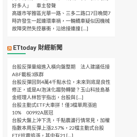
好多人」 車主發聲
高雄市苓雅區光華一路、三多二路口7日晚間7
時許發生一起連環車禍，一輛轎車疑似因機械
故障突然失控暴衝，沿途接連撞 […]
ETtoday 財經新聞
台股反彈量縮進入橫向盤整期 法人建議低接
ABF載板3族群
台股反彈回到4萬4千點水位，未來到底是良性
修正，或是AI泡沫化趨勢轉變？玉山科技島基
金經理人林哲宇指出，台股與 […]
台股主動式ETF大車拼！僅3檔單周漲逾
10% 00992A居冠
台股大盤上沖下洗，千點震盪行情常見，加權
指數本周反彈上漲2.57%，22檔主動式台股
ETF抗震追漲，其中有21 […]