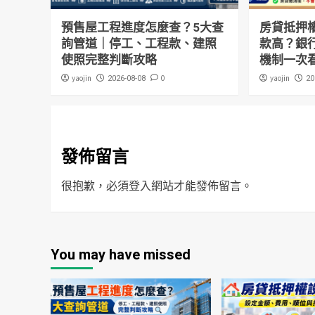
預售屋工程進度怎麼查？5大查
房貸抵押
詢管道｜停工、工程款、建照
款高？銀
使照完整判斷攻略
機制一次
yaojin
0
yaojin
2026-08-08
20
發佈留言
很抱歉，必須
登入
網站才能發佈留言。
You may have missed