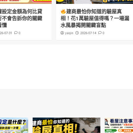
權設定金額為何比貸
建商最怕你知道的驗屋真
行不會告訴你的關鍵
相！花1萬驗屋值得嗎？一場漏
看懂
水風暴揭開關鍵盲點
0
yaojin
0
26-07-31
2026-07-14