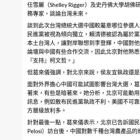
任雪麗（Shelley Rigger）及史丹佛大學胡佛研
務專家，談論台灣未來。
談到此次台灣總統大選中國較屬意哪位參選人
民進黨被視為傾向獨立，賴清德被認為屬於黨
本土台灣人，讓對岸聯想到李登輝，中國對他
論壇與中國有些合作交流，因此北京對他熟悉
『支持』柯文哲。」
但葛來儀強調，對北京來說，侯友宜執政還是
面對外界擔心中國可能試圖影響台灣大選，葛
著來，有些是暗著來。她分析，北京可能動用
訊息，例如散布民進黨執政不利、美國不可靠
方層級放利多。
針對最後一點，葛來儀表示，北京已告訴國民黨
Pelosi）訪台後，中國對數千種
台灣
農產品的