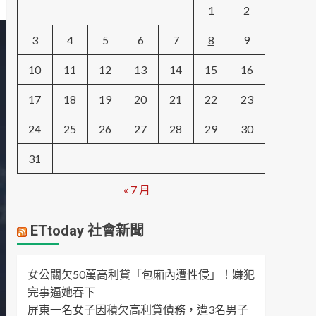
1
2
3
4
5
6
7
8
9
10
11
12
13
14
15
16
17
18
19
20
21
22
23
24
25
26
27
28
29
30
31
« 7 月
ETtoday 社會新聞
女公關欠50萬高利貸「包廂內遭性侵」！嫌犯
完事逼她吞下
屏東一名女子因積欠高利貸債務，遭3名男子