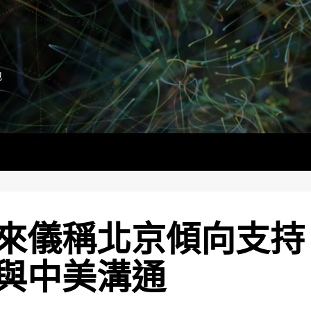
地
來儀稱北京傾向支持
與中美溝通