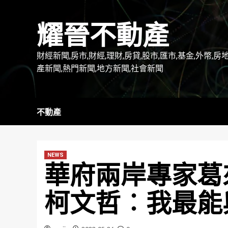
Skip
to
耀晉不動產
content
財經新聞,房市,財經,理財,房貸,股市,匯市,基金,外幣,房
產新聞,熱門新聞,地方新聞,社會新聞
不動產
NEWS
華府兩岸專家葛
柯文哲︰我最能