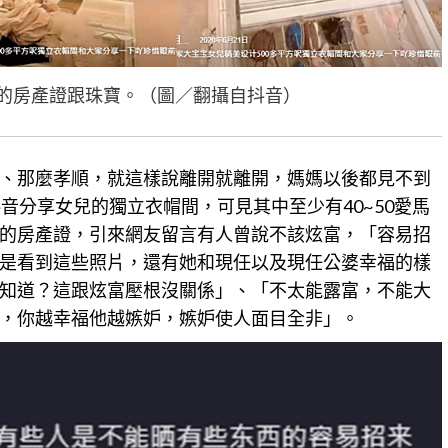
的房產證跟珠寶。（圖／翻攝自抖音）
、那麼孝順，就這樣說離開就離開，媽媽以後都見不到
音分享女兒的獨立衣帽間，可見其中至少有40~50愛馬
的
房產
證，引來網友留言有人曾說不該炫富，「容易招
是看到這些照片，還有她和現任以及現任公婆幸福的樣
知道？這跟炫富壓根沒關係」、「不太能露富，不能大
，你越幸福他越嫉妒，嫉妒使人面目全非」。