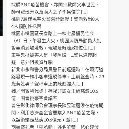
採購BNT疫苗機會，夥同宗教師父李世民、
師母羅玟芳以及兩人之子李易儒等 […]
桃園7層樓民宅火警濃煙瀰漫！警消救出8人
4人預防性送醫
桃園市桃園區長春路上一棟七層樓民宅今
（6）日下午發生大火，桃園消防局動員大批
警義消到場灌救，現場及時疏散8位住 […]
車手鬼扯被害人是「我阿姨」...警見違停起
疑 意外阻投資詐騙
新北市永和警分局員警日前巡邏時，在環河道
路發現一輛小客車違規停車，上前盤查時，33
歲黃姓男子聲稱車上的陳姓婦人 […]
獨／開賓利代步！神祕非訟女王騙慈濟10.6
億 開會挑豪宅會議室
曾任彰化律師公會理事長陳昱瑄遭涉在疫情期
間，利用慈濟基金會要購入BNT疫苗之際，
以話術騙走慈濟10.6億元，並 […]
割頸案死者「楊承勳」姓名解禁！爸心碎發