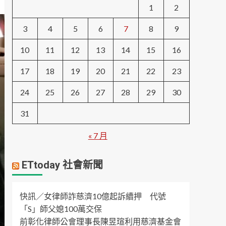
1
2
3
4
5
6
7
8
9
10
11
12
13
14
15
16
17
18
19
20
21
22
23
24
25
26
27
28
29
30
31
« 7 月
ETtoday 社會新聞
快訊／女律師詐慈濟10億起訴續押 代號
「S」師父媳100萬交保
前彰化律師公會理事長陳昱瑄利用慈濟基金會