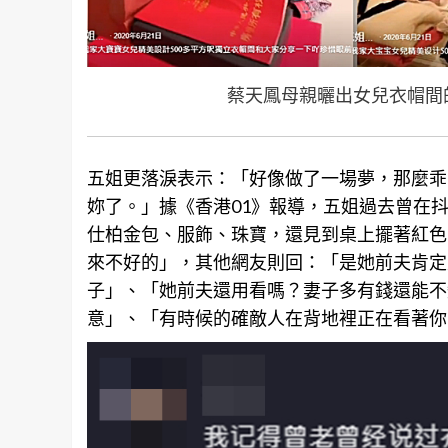
蔡天鳳母親曬出女兒衣帽間
五姐更落淚表示：「好像做了一場夢，那麼乖
妳了。」據《香港01》報導，五姐過去曾在抖
仕柏金包、服飾、珠寶，還見到桌上擺著紅色
來不好的」，其他網友則回：「是她前夫肯定
子」、「她前夫還用看嗎？妻子多有
錢
還能不
意」、「有時候的確敵人在背地裡正在看著你