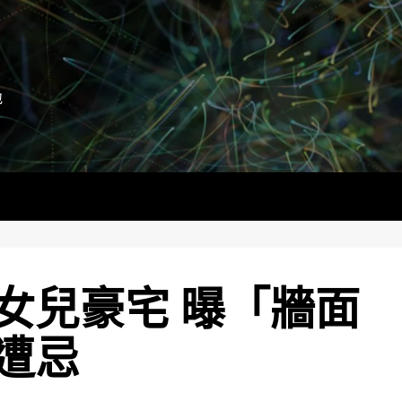
地
女兒豪宅 曝「牆面
遭忌