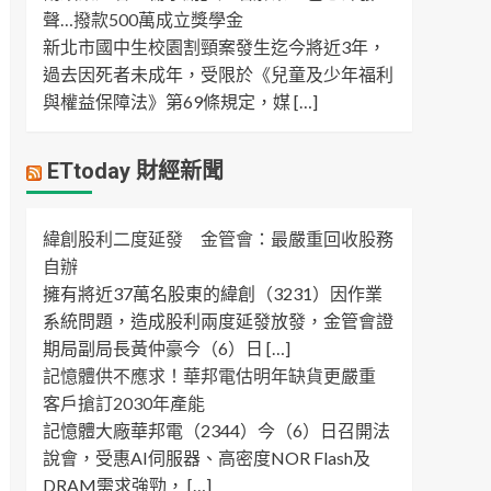
聲…撥款500萬成立獎學金
新北市國中生校園割頸案發生迄今將近3年，
過去因死者未成年，受限於《兒童及少年福利
與權益保障法》第69條規定，媒 […]
ETtoday 財經新聞
緯創股利二度延發 金管會：最嚴重回收股務
自辦
擁有將近37萬名股東的緯創（3231）因作業
系統問題，造成股利兩度延發放發，金管會證
期局副局長黃仲豪今（6）日 […]
記憶體供不應求！華邦電估明年缺貨更嚴重
客戶搶訂2030年產能
記憶體大廠華邦電（2344）今（6）日召開法
說會，受惠AI伺服器、高密度NOR Flash及
DRAM需求強勁， […]