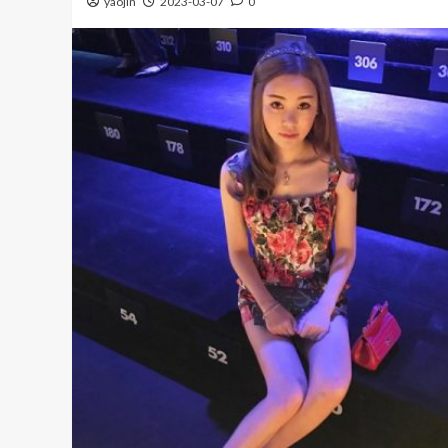
yaojin
2023-03-07
0