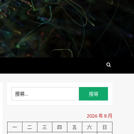
搜
尋
關
鍵
2026 年 8 月
字:
一
二
三
四
五
六
日