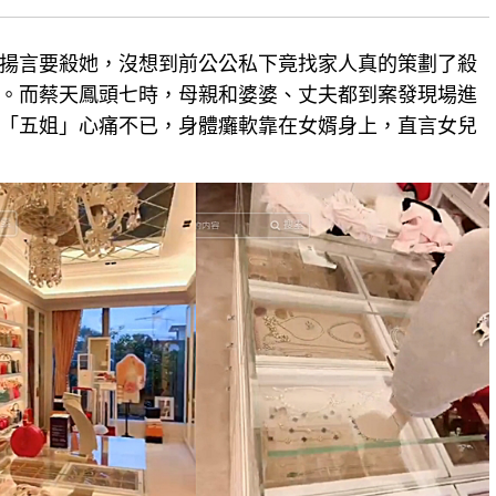
揚言要殺她，沒想到前公公私下竟找家人真的
策劃
了殺
。而蔡天鳳頭七時，母親和婆婆、丈夫都到案發現場進
「五姐」心痛不已，身體癱軟靠在女婿身上，直言女兒