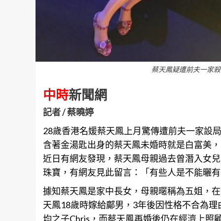
蔡天鳳疑遭前夫一家殺害分
中時
新聞網
記者 / 蔡曉婷
28歲
香港
名媛蔡天鳳上月驚傳遭前夫一家設
含著金湯匙出身的蔡天鳳未婚時就是白富美，
近日有網友發現，蔡天鳳母親過去曾潛入女兒
珠寶，有網友見此留言：「有些人是不能曬有
據知蔡天鳳是家中長女，母親暱稱為五姐，在
天鳳18歲時嫁給鄺男，3年後因性格不合為理
均之子Chris，而蔡天鳳再婚後仍在經濟上