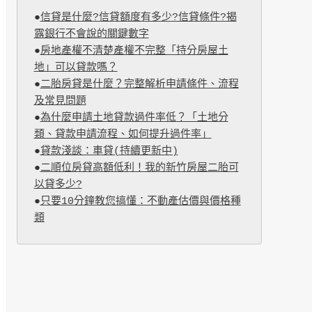
●
信貸是什麼?信貸額度有多少?信貸條件?揭
露銀行不會說的關鍵數字
●
房地產權不清楚產權不完整「持分房屋土
地」可以貸款嗎？
●
二胎房貸是什麼？完整解析申請條件、流程
及常見問題
●
為什麼申請土地貸款過件率低？「土地分
類、貸款申請流程、如何提升過件率」
●
貸款淺談：車貸(持續更新中)
●
二順位房貸高額低利！我的新竹房屋二胎可
以貸多少?
●
只要10分鐘教您搞懂：不動產估價與價格種
類