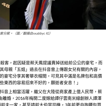
屍。（圖／翻攝自xxabbyc IG）
局殺害，起因疑是蔡天鳳提議賣掉送給前公公的豪宅，而
其母親「五姐」過去在抖音曾上傳跟女兒有關的
內容
，
的豪宅分享其奢華衣帽間，可見其中滿是名牌包和高價
些東西的容易招來不好的，願逝者安息！」
抖音上相當活躍，繼父在大陸從
商家
產上億人民幣，蔡
由離婚，2016年梅開二度嫁給譚仔雲南米線創辦人譚澤
照顧前夫一家，甚至請前大伯當司機，3年前更自掏腰包買