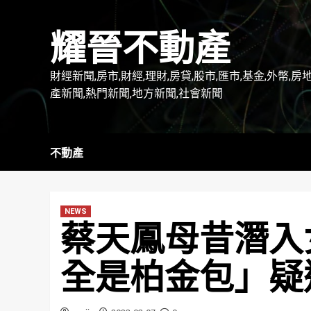
Skip
to
耀晉不動產
content
財經新聞,房市,財經,理財,房貸,股市,匯市,基金,外幣,房
產新聞,熱門新聞,地方新聞,社會新聞
不動產
NEWS
蔡天鳳母昔潛入
全是柏金包」疑