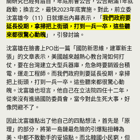
關研究已經有眉目，年底前會公告，公告期滿1年就
啟動；換言之，最快2023年底實施。對此，前立委
沈富雄今（11）日就爆出內幕表示，「
我們政府要
延長役期，拿掃把上街頭，打到一兵一卒，這些聽
來都很驚心動魄
」，引發討論。
沈富雄在臉書上PO出一篇「國防新思維，建軍新主
張」的文章表示，美國越來越熱心教台灣如何打
仗，要在台灣建立大型兵器庫，危急時要銷毀台積
電，運走工程師。而我們政府則要延長役期，拿掃
把上街頭，打到一兵一卒。這些聽來都很驚心動
魄。沈富雄也坦言，他自己在立法院四任十二年，
從來沒有進過國防委員會，當今對此生死大事，好
像閃避不了。
因此沈富雄點出了他自己的四點想法，首先是「原
理」的部分，將第一島鏈最危險的引爆點扭轉為
美、中都不敢動手的妥協點。而北韓國小民窮，但