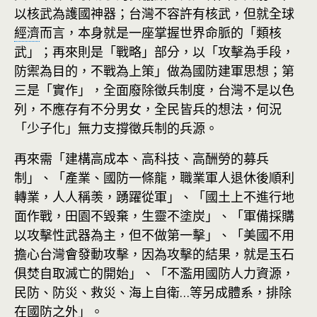
以核武為護國神器；台灣不容許有核武，但就全球
經濟
而言，本身就是一座掌握世界命脈的「類核
武」；再來則是「戰略」部分，以「攻擊為手段，
防禦為目的，不戰為上策」做為國防建軍思想；第
三是「實作」，全面廢除徵兵制度，台灣不是以色
列，不應存有不分男女，全民皆兵的想法，何況
「少子化」無力支撐徵兵制的兵源。
再來需「建構高成本、高科技、高酬勞的募兵
制」、「產業、國防一條龍，職業軍人退休後順利
轉業，人人稱羡，踴躍從軍」、「國土上不進行地
面作戰，田園不毀棄，生靈不塗炭」、「軍備採購
以攻擊性武器為主，但不做第一擊」、「美國不用
擔心台灣會發動攻擊，因為攻擊的結果，就是玉石
俱焚自取滅亡的開始」、「不濫用國防人力資源，
民防、防災、救災、海上自衛…等另成體系，排除
在國防之外」。