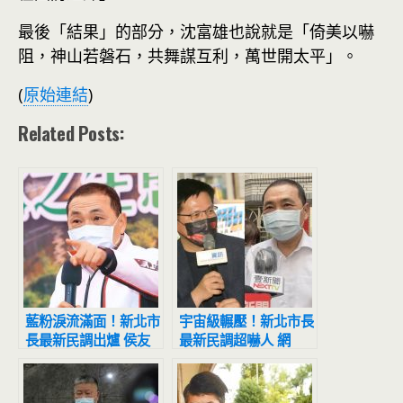
最後「結果」的部分，沈富雄也說就是「倚美以嚇
阻，神山若磐石，共舞謀互利，萬世開太平」。
(
原始連結
)
Related Posts:
藍粉淚流滿面！新北市
宇宙級輾壓！新北市長
長最新民調出爐 侯友
最新民調超嚇人 網
宜超震撼
驚：滅亡計畫開始