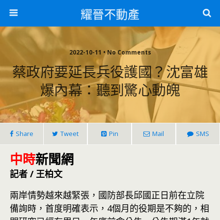
耀晉不動產
2022-10-11 • No Comments
蔡政府要延長兵役護國？沈富雄
爆內幕：聽到驚心動魄
Share
Tweet
Pin
Mail
SMS
中時
新聞網
記者 / 王柏文
兩岸情勢越來越緊張，國防部長邱國正日前在立院
備詢時，首度明確表示，4個月的役期是不夠的，相