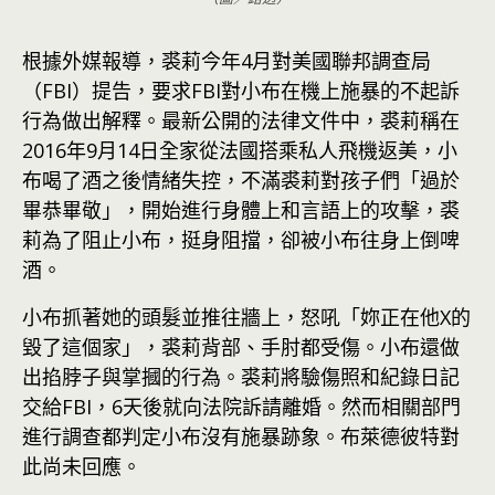
根據外媒報導，裘莉今年4月對美國聯邦調查局
（FBI）提告，要求FBI對小布在機上施暴的不起訴
行為做出解釋。最新公開的法律文件中，裘莉稱在
2016年9月14日全家從法國搭乘私人飛機返美，小
布喝了酒之後情緒失控，不滿裘莉對孩子們「過於
畢恭畢敬」，開始進行身體上和言語上的攻擊，裘
莉為了阻止小布，挺身阻擋，卻被小布往身上倒啤
酒。
小布抓著她的頭髮並推往牆上，怒吼「妳正在他X的
毀了這個家」，裘莉背部、手肘都受傷。小布還做
出掐脖子與掌摑的行為。裘莉將驗傷照和紀錄日記
交給FBI，6天後就向法院訴請離婚。然而相關部門
進行調查都判定小布沒有施暴跡象。布萊德彼特對
此尚未回應。