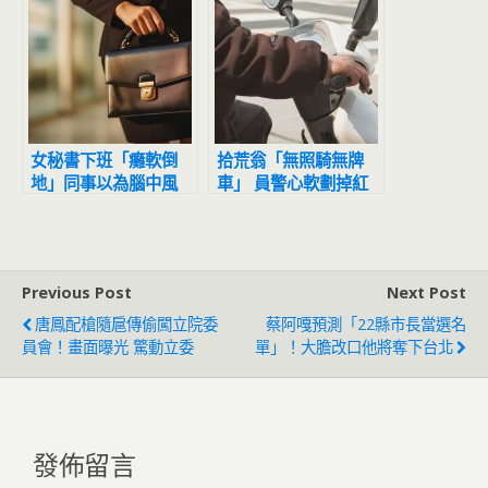
女秘書下班「癱軟倒
拾荒翁「無照騎無牌
地」同事以為腦中風
車」 員警心軟劃掉紅
送醫才知超噁真相
單被控貪汙
Previous Post
Next Post
唐鳳配槍隨扈傳偷闖立院委
蔡阿嘎預測「22縣市長當選名
員會！畫面曝光 驚動立委
單」！大膽改口他將奪下台北
發佈留言