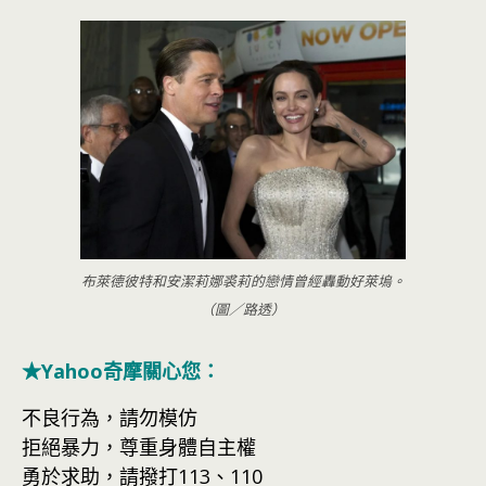
布萊德彼特和安潔莉娜裘莉的戀情曾經轟動好萊塢。
（圖／路透）
★Yahoo奇摩關心您：
不良行為，請勿模仿
拒絕暴力，尊重身體自主權
勇於求助，請撥打113、110