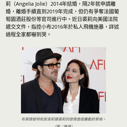
莉（Angelia Jolie）2014年結婚，隔2年就申請離
婚，離婚手續直到2019年完成，但仍有爭奪法國葡
萄園酒莊股份等官司進行中。近日裘莉向美國法院
遞交文件，指控小布2016年於私人飛機施暴，詳述
過程全家都嚇到哭。
布萊德彼特和安潔莉娜裘莉的戀情曾經轟動好萊塢。
（圖／路透）