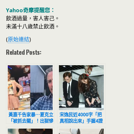
Yahoo奇摩提醒您：
飲酒過量，害人害己。
未滿十八歲禁止飲酒。
(
原始連結
)
Related Posts:
黃嘉千告家暴⋯夏克立
宋逸民近4000字「把
「被抓去關」！出獄慘
真相說出來」手握4證
到和流浪漢睡橋下
據曝小甜甜玩雙面手法