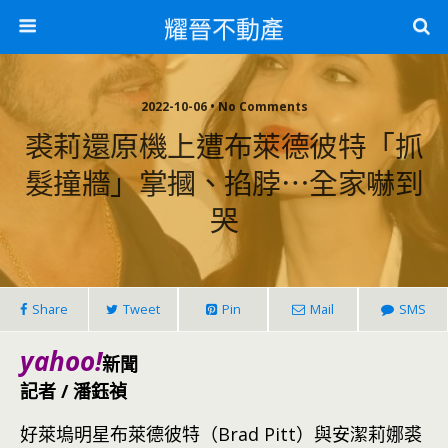
耀晉不動產
2022-10-06 • No Comments
裘莉還原機上遭布萊德彼特「抓
髮撞牆」掌摑、掐脖⋯全家嚇到
哭
Share
Tweet
Pin
Mail
SMS
yahoo!
新聞
記者 / 潘鈺禎
好萊塢明星布萊德彼特（Brad Pitt）與安潔莉娜裘