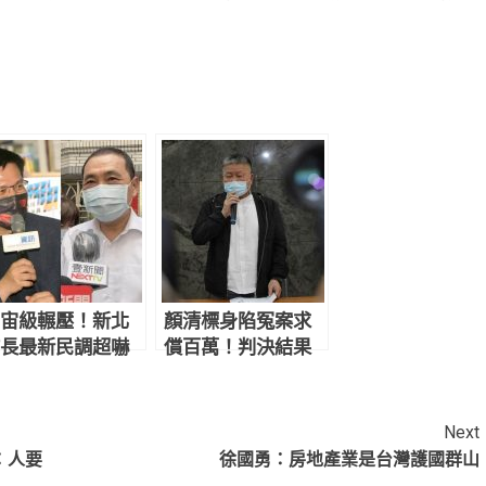
宙級輾壓！新北
顏清標身陷冤案求
長最新民調超嚇
償百萬！判決結果
 網驚：滅亡計畫
讓網炸鍋：官逼民
始
反
Next
：人要
徐國勇：房地產業是台灣護國群山