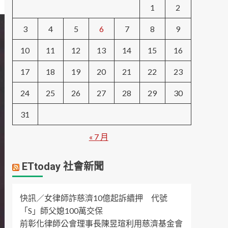
1
2
3
4
5
6
7
8
9
10
11
12
13
14
15
16
17
18
19
20
21
22
23
24
25
26
27
28
29
30
31
« 7 月
ETtoday 社會新聞
快訊／女律師詐慈濟10億起訴續押 代號
「S」師父媳100萬交保
前彰化律師公會理事長陳昱瑄利用慈濟基金會