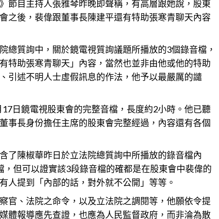
》節目主持人張雅琴昨晚即聲稱，有高層跟她說，股東
會之後，裴偉跟董事長陳建平還有特助張寒青聊天內容
院總質詢中，關於鏡電視質詢議題所播放的3個錄音檔，
有特助張寒青聊天」內容，當然也並非由他或他的特助
、引述不明人士虛假訊息的作法，他予以最嚴厲的譴
2月17日鏡電視股東會的完整音檔，長度約2小時。他已聽
董事長身份擔任主席的股東會完整經過，內容還有各個
含了陳椒華昨日於立法院總質詢中所播放的錄音檔內
檔，但可以證實該3段錄音檔的確都是在股東會中裴偉的
有人提到「內部的話，對外就不公開」等等。
察官、法院之命令，以及立法院之調閱等，他願依令提
媒體報導應先查證，也應為人民監督政府，而非淪為散