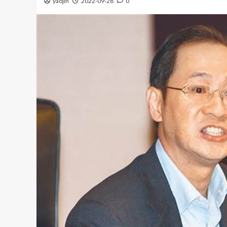
yaojin
2022-09-28
0