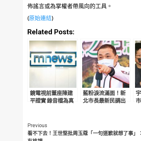
佈謠言或為掌權者帶風向的工具。
(
原始連結
)
Related Posts:
鏡電視前董座陳建
藍粉淚流滿面！新
宇
平證實 錄音檔為真
北市長最新民調出
市
爐 侯友宜超震撼
人
開
Continue
Previous
看不下去！王世堅批周玉蔻「一句道歉就想了事」
Reading