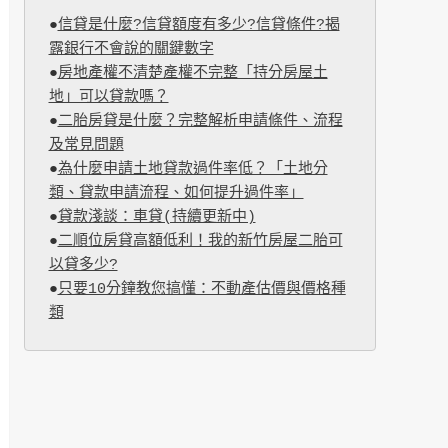
●
信貸是什麼?信貸額度有多少?信貸條件?揭
露銀行不會說的關鍵數字
●
房地產權不清楚產權不完整「持分房屋土
地」可以貸款嗎？
●
二胎房貸是什麼？完整解析申請條件、流程
及常見問題
●
為什麼申請土地貸款過件率低？「土地分
類、貸款申請流程、如何提升過件率」
●
貸款淺談：車貸(持續更新中)
●
二順位房貸高額低利！我的新竹房屋二胎可
以貸多少?
●
只要10分鐘教您搞懂：不動產估價與價格種
類