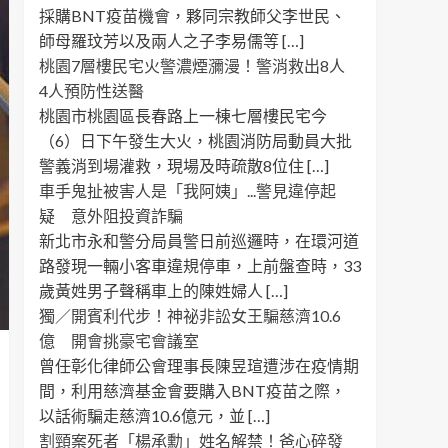
採購BNT疫苗機會，夥同宗教師父李世民、
師母羅玟芳以及兩人之子李易儒等 […]
桃園7層樓民宅火警濃煙瀰漫！警消救出8人
4人預防性送醫
桃園市桃園區長春路上一棟七層樓民宅今
（6）日下午發生大火，桃園消防局動員大批
警義消到場灌救，現場及時疏散8位住 […]
車手鬼扯被害人是「我阿姨」...警見違停起
疑 意外阻投資詐騙
新北市永和警分局員警日前巡邏時，在環河道
路發現一輛小客車違規停車，上前盤查時，33
歲黃姓男子聲稱車上的陳姓婦人 […]
獨／開賓利代步！神祕非訟女王騙慈濟10.6
億 開會挑豪宅會議室
曾任彰化律師公會理事長陳昱瑄遭涉在疫情期
間，利用慈濟基金會要購入BNT疫苗之際，
以話術騙走慈濟10.6億元，並 […]
割頸案死者「楊承勳」姓名解禁！爸心碎發