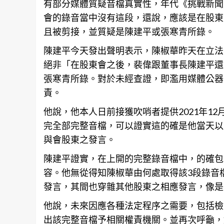
有部分媒體質疑音檔真實性，年代《挑戰新聞
會的錄音當中沒有這段，還說，應該是在股東
且被剪接，並質疑是陳建平或張寒青所錄。
陳建平今天發出聲明表示，陳椒華昨天在立法
絕非「在股東會之後，裴偉跟董事長陳建平還
張寒青所錄。對於未經查證，即濫用媒體公器
責。
他說，他本人日前接獲吹哨者提供2021年1
完全部完整音檔，可以證實這的確是他當天以
與會股東之發言。
陳建平證實，在上開的完整錄音檔中，的確包
容。他無從得知陳椒華由何處取得該3段錄音
發言，其間也穿雜其他股東之相應發言，像是
他說，未來因應各種法定程序之需要，包括檢
出該完整音檔予相關權責機關。並再次呼籲，