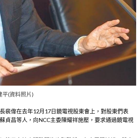
建平(資料照片)
長裴偉在去年12月17日鏡電視股東會上，對股東們表
蘇貞昌等人，向NCC主委陳耀祥施壓，要求通過鏡電視