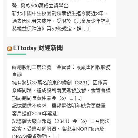
聲…撥款500萬成立獎學金
新北市國中生校園割頸案發生迄今將近3年，
過去因死者未成年，受限於《兒童及少年福利
與權益保障法》第69條規定，媒 […]
ETtoday 財經新聞
緯創股利二度延發 金管會：最嚴重回收股務
自辦
擁有將近37萬名股東的緯創（3231）因作業
系統問題，造成股利兩度延發放發，金管會證
期局副局長黃仲豪今（6）日 […]
記憶體供不應求！華邦電估明年缺貨更嚴重
客戶搶訂2030年產能
記憶體大廠華邦電（2344）今（6）日召開法
說會，受惠AI伺服器、高密度NOR Flash及
DRAM需求強勁， […]