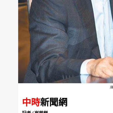
陳
中時
新聞網