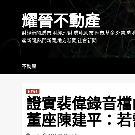
Skip
to
耀晉不動產
content
財經新聞,房市,財經,理財,房貸,股市,匯市,基金,外幣,房
產新聞,熱門新聞,地方新聞,社會新聞
不動產
NEWS
證實裴偉錄音檔
董座陳建平：若