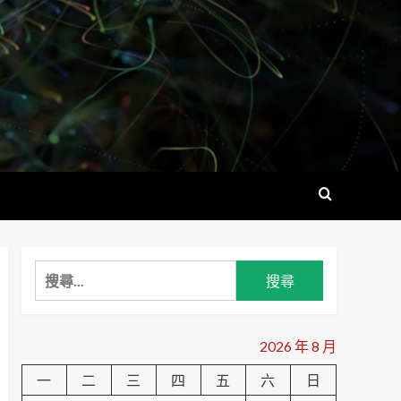
搜
尋
關
鍵
2026 年 8 月
字:
一
二
三
四
五
六
日