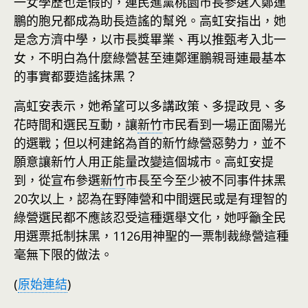
一女學歷也是假的，連民進黨桃園市長參選人鄭運
鵬的胞兄都成為助長造謠的幫兇。高虹安指出，她
是念方濟中學，以市長獎畢業、再以推甄考入北一
女，不明白為什麼綠營甚至連鄭運鵬親哥連最基本
的事實都要造謠抹黑？
高虹安表示，她希望可以多講政策、多提政見、多
花時間和選民互動，讓
新竹
市民看到一場正面陽光
的選戰；但以柯建銘為首的新竹綠營惡勢力，並不
願意讓新竹人用正能量改變這個城市。高虹安提
到，從宣布參選
新竹
市長至今至少被不同事件抹黑
20次以上，認為在野陣營和中間選民或是有理智的
綠營選民都不應該忍受這種選舉文化，她呼籲全民
用選票抵制抹黑，1126用神聖的一票制裁綠營這種
毫無下限的做法。
(
原始連結
)