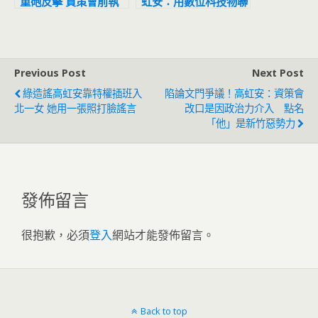
重砲反擊 資策會前執
虹安：用數位科技物聯
行長透露三個小故事
創新找最佳解方
Previous Post
Next Post
綠造謠高虹安靠特權插班入
陷論文門爭議！高虹安：資策會
北一女 她用一張照打臉謠言
改口是因政治力介入 點名
「他」是新竹惡勢力
發佈留言
很抱歉，必須
登入
網站才能發佈留言。
Back to top