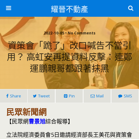
耀晉不動產
2022-10-05 • No Comments
資策會「跪了」改口喊告不當引
用？ 高虹安再提資料反擊：連鄭
運鵬親哥都跟著抹黑
Share
Tweet
Pin
Mail
SMS
民眾新聞網
【民眾網
曹景旭
綜合報導】
立法院經濟委員會5日邀請經濟部長王美花與資策會