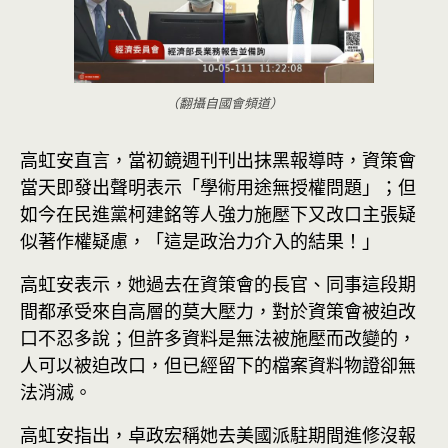
（翻攝自國會頻道）
高虹安直言，當初鏡週刊刊出抹黑報導時，資策會
當天即發出聲明表示「學術用途無授權問題」；但
如今在民進黨柯建銘等人強力施壓下又改口主張疑
似著作權疑慮，「這是政治力介入的結果！」
高虹安表示，她過去在資策會的長官、同事這段期
間都承受來自高層的莫大壓力，對於資策會被迫改
口不忍多說；但許多資料是無法被施壓而改變的，
人可以被迫改口，但已經留下的檔案資料物證卻無
法消滅。
高虹安指出，卓政宏稱她去美國派駐期間進修沒報