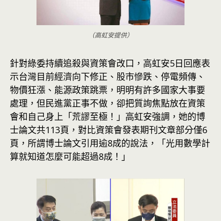
（高虹安提供）
針對綠委持續追殺與資策會改口，高虹安5日回應表
示台灣目前經濟向下修正、股市慘跌、停電頻傳、
物價狂漲、能源政策跳票，明明有許多國家大事要
處理，但民進黨正事不做，卻把質詢焦點放在資策
會和自己身上「荒謬至極！」高虹安強調，她的博
士論文共113頁，對比資策會發表期刊文章部分僅6
頁，所謂博士論文引用逾8成的說法，「光用數學計
算就知道怎麼可能超過8成！」