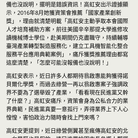
備也沒說明，擺明是錯誤資訊！高虹安出示證據顯
示，2016年8月她獲資策會推薦「國家產業創新
獎」，理由就清楚明載「高虹安主動爭取本會國際
人才培育補助方案，前往美國辛辛那提大學進修攻
讀機械博士學位，赴美期間仍克盡職守，持續輔導
臺灣產業轉型製造服務化，建立工具機智能化整合
服務平台應用典範案例」，痛斥獲獎推薦理由都寫
這麼清楚，「怎麼可能沒報備也沒說明！」
高虹安表示，近日許多人都期待翁啟惠能夠獲得諾
貝爾化學獎，而過去綠營一再以翁啟惠案子強調政
界不要為了選舉毀了產業，「看看現在民進黨又幹
了什麼？」高虹安痛斥，資策會身為公私合力的業
界典範，民進黨真要一意孤行，弄得業界上下人心
惶惶，害怕政治力隨時會找上門來嗎？
高虹安更提到，近日綠營側翼甚至瘋傳高虹安的北