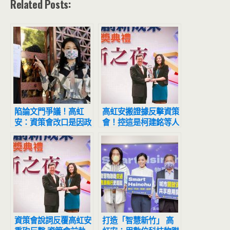
Related Posts:
陷論文門爭議！高虹
高虹安搬證據反擊資策
安：資策會改口是因政
會！控這是柯建銘等人
治力介入 點名「他」
施壓下的「政治迫害」
是新竹惡勢力
資策會說詞反覆高虹安
打造「智慧新竹」 高