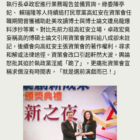
執行長卓政宏進行業務報告並備質詢。綠委陳亭
妃、 賴瑞隆等人持續追打民眾黨高虹安在資策會任
職期間曾獲補助赴美攻讀博士與博士論文遭烏龍爆
料涉抄等案。對比先前力挺高虹安立場，卓政宏竟
妄稱高的博碩士論文引用資策會資料逾八成卻未註
記，後續會向高虹安主張資策會的著作權利，尋求
和解或法律途徑。資策會改口引起軒然大波，輿論
怒批其迫於執政黨淫威「跪了」，更痛批資策會宣
稱求償沒有時間表，「就是選前演戲而已！」