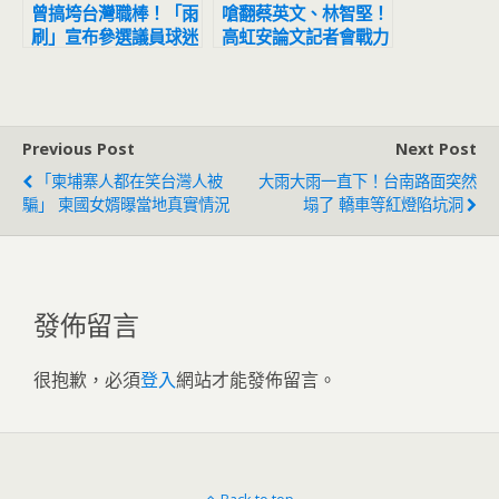
曾搞垮台灣職棒！「雨
嗆翻蔡英文、林智堅！
刷」宣布參選議員球迷
高虹安論文記者會戰力
氣炸
爆表 網驚呼超神
Previous Post
Next Post
「柬埔寨人都在笑台灣人被
大雨大雨一直下！台南路面突然
騙」 柬國女婿曝當地真實情況
塌了 轎車等紅燈陷坑洞
發佈留言
很抱歉，必須
登入
網站才能發佈留言。
Back to top