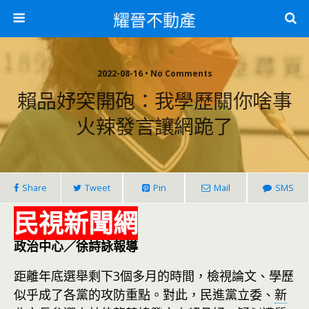
耀晉不動產
2022-08-16 • No Comments
賴品妤突開砲：我學歷關你啥事
火辣發言讓網跪了
Share
Tweet
Pin
Mail
SMS
民視新聞網
政治中心／徐詩詠報導
距離年底選舉剩下3個多月的時間，檢視論文、學歷
似乎成了各黨的攻防重點。對此，民進黨立委、
新