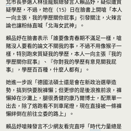
北
市長參選人林佳龍競總發言人賴品妤，疑似遭質
疑學歷，不過，她在（15）日在臉書上開嗆「本人
一向主張，我的學歷關你屁事」引發關注，火辣言
論也讓粉絲直喊「北海女武神」。
賴品妤在臉書表示「誰要像青春期不滿足一樣，嗆
賭沒人要看的論文不關我的事，不過不用像猴子一
樣，特別跑來質疑我的學歷，本人一向主張『我的
學歷關你屁事』、『你對我的學歷有意見關我屁
事』，學歷百百種，什麼人都有」。
她進一步說「德國法碩士還是會在新政治選舉造
勢，搞到快要脫褲懶；但更慘的是後浪推前浪，褲
懶掉在沙灘上，腿很勇健的康乃爾博士，配票單一
出去，除了烙跑看不到車尾燈，現在直接被一條褲
懶絆倒在前往立委的路上」。
賴品妤嗆辣發言不少網友看完直呼「
時代
力量總是