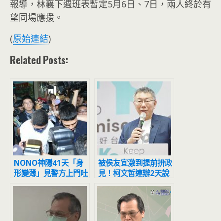
報導，林襄下週班表暫定5月6日、7日，兩人終於有
望同場應援。
(
原始連結
)
Related Posts:
NONO神隱41天「身
被侯友宜激到提前拚政
形變薄」見警方上門吐
見！柯文哲連辦2天說
5個字
明會傳將談「安樂死」