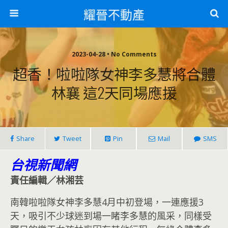
耀晉不動產
2023-04-28 • No Comments
超香！啦啦隊女神李多慧將合體
林襄 這2天同場應援
Share
Tweet
Pin
Mail
SMS
台視新聞網
責任編輯／林湘芸
南韓啦啦隊女神李多慧4月中初登場，一連應援3
天，吸引不少球迷到場一睹李多慧的風采，同樣受