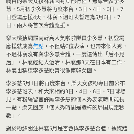
矚目的樂天女孩林襄因有其他行程，無緣合體李多
慧，5月初李多慧將再度來台，3日、4日、6日、7
日登場應援4天，林襄下週班表暫定為5月6日、7
日，兩人將首次合體應援。
樂天桃猿網羅南韓高人氣啦啦隊員李多慧，初登場
應援就成為
焦點
，不但站C位表演，也帶來個人秀，
不過林襄沒有與李多慧合體，一度還傳出「后不見
后」，林襄經紀人澄清，林襄那3天在日本有工作，
林襄也稱讚李多慧跳舞很像南韓女團。
李多慧5月1日將再度來台，樂天女孩粉專日前公布
李多慧班表，和大家相約3日、4日、6日、7日球場
見。有粉絲留言許願李多慧的個人秀表演時間能長
一點，樂天回應「個人秀時間是職棒的局間規定秒
數」。
對於粉絲關注林襄5月是否會與李多慧合體，據媒體