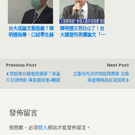
台大成論文製造廠？陳
陳明通又芭比Q了！台
明通指導、口試學生赫
大國發所再爆論文「一
見5胞胎！網驚呆吐一
魚20吃」學生驚人身
句
分曝光網嚇傻
Previous Post
Next Post
想超車台積電是做夢？美晶
立委任內涉詐領助理費案 北檢
片巨頭慘虧 專家揭背後4難題
再度傳喚高虹安說明
發佈留言
很抱歉，必須
登入
網站才能發佈留言。