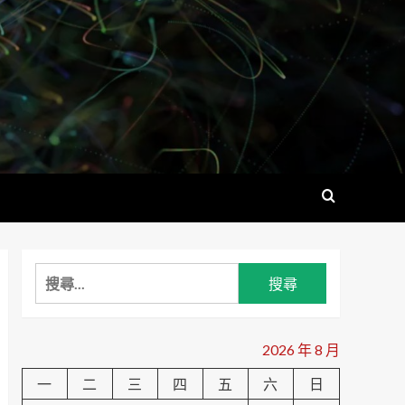
搜
尋
關
鍵
2026 年 8 月
字:
一
二
三
四
五
六
日