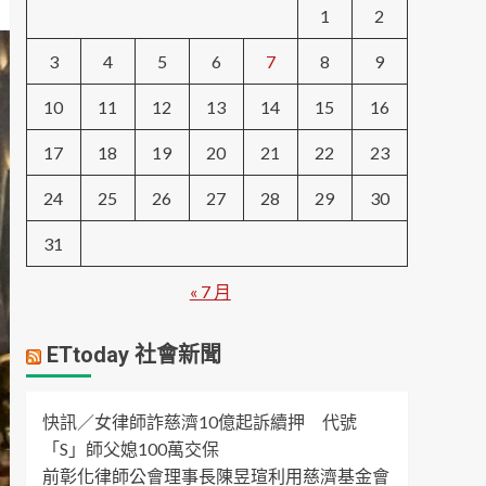
1
2
3
4
5
6
7
8
9
10
11
12
13
14
15
16
17
18
19
20
21
22
23
24
25
26
27
28
29
30
31
« 7 月
ETtoday 社會新聞
快訊／女律師詐慈濟10億起訴續押 代號
「S」師父媳100萬交保
前彰化律師公會理事長陳昱瑄利用慈濟基金會