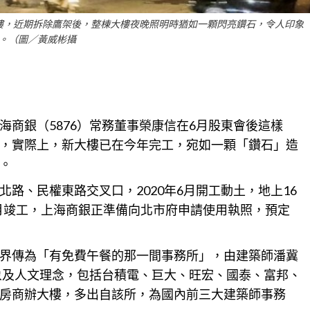
樓，近期拆除鷹架後，整棟大樓夜晚照明時猶如一顆閃亮鑽石，令人印象
。（圖／黃威彬攝
商銀（5876）常務董事榮康信在6月股東會後這樣
，實際上，新大樓已在今年完工，宛如一顆「鑽石」造
。
北路、民權東路交叉口，2020年6月開工動土，地上16
5月竣工，上海商銀正準備向北市府申請使用執照，預定
界傳為「有免費午餐的那一間事務所」，由建築師潘冀
意象及人文理念，包括台積電、巨大、旺宏、國泰、富邦、
房商辦大樓，多出自該所，為國內前三大建築師事務