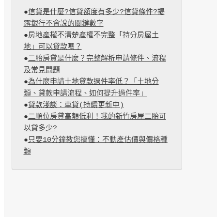
●
信貸是什麼?信貸額度有多少?信貸條件?揭
露銀行不會說的關鍵數字
●
房地產權不清楚產權不完整「持分房屋土
地」可以貸款嗎？
●
二胎房貸是什麼？完整解析申請條件、流程
及常見問題
●
為什麼申請土地貸款過件率低？「土地分
類、貸款申請流程、如何提升過件率」
●
貸款淺談：車貸(持續更新中)
●
二順位房貸高額低利！我的新竹房屋二胎可
以貸多少?
●
只要10分鐘教您搞懂：不動產估價與價格種
類