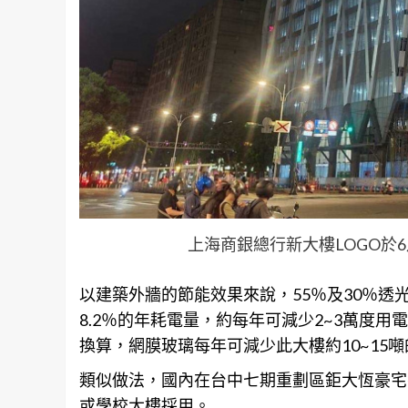
上海商銀總行新大樓LOGO於
以建築外牆的節能效果來說，55％及30％透光
8.2％的年耗電量，約每年可減少2~3萬度用電，若
換算，網膜玻璃每年可減少此大樓約10~15
類似做法，國內在
台中
七期重劃區鉅大恆豪宅
或學校大樓採用。