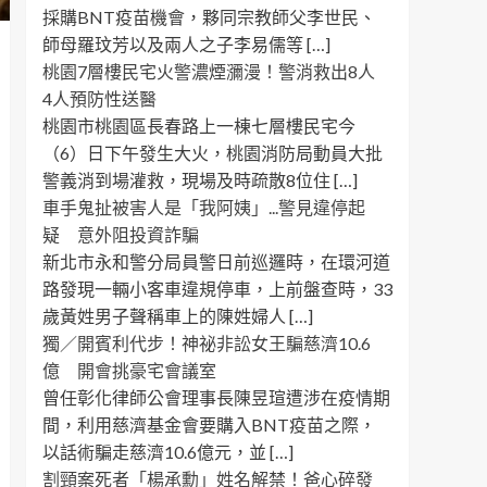
採購BNT疫苗機會，夥同宗教師父李世民、
師母羅玟芳以及兩人之子李易儒等 […]
桃園7層樓民宅火警濃煙瀰漫！警消救出8人
4人預防性送醫
桃園市桃園區長春路上一棟七層樓民宅今
（6）日下午發生大火，桃園消防局動員大批
警義消到場灌救，現場及時疏散8位住 […]
車手鬼扯被害人是「我阿姨」...警見違停起
疑 意外阻投資詐騙
新北市永和警分局員警日前巡邏時，在環河道
路發現一輛小客車違規停車，上前盤查時，33
歲黃姓男子聲稱車上的陳姓婦人 […]
獨／開賓利代步！神祕非訟女王騙慈濟10.6
億 開會挑豪宅會議室
曾任彰化律師公會理事長陳昱瑄遭涉在疫情期
間，利用慈濟基金會要購入BNT疫苗之際，
以話術騙走慈濟10.6億元，並 […]
割頸案死者「楊承勳」姓名解禁！爸心碎發