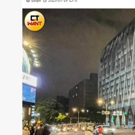
yaojin
2023-07-19
0