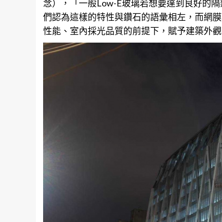
念），「一般Low-E玻璃若想要達到良好的
們認為這樣的特性與鑽石的語彙相左，而網膜
性能、室內採光品質的前提下，賦予建築外觀