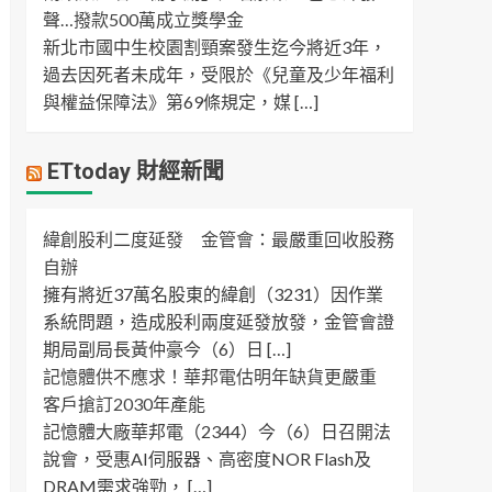
聲…撥款500萬成立獎學金
新北市國中生校園割頸案發生迄今將近3年，
過去因死者未成年，受限於《兒童及少年福利
與權益保障法》第69條規定，媒 […]
ETtoday 財經新聞
緯創股利二度延發 金管會：最嚴重回收股務
自辦
擁有將近37萬名股東的緯創（3231）因作業
系統問題，造成股利兩度延發放發，金管會證
期局副局長黃仲豪今（6）日 […]
記憶體供不應求！華邦電估明年缺貨更嚴重
客戶搶訂2030年產能
記憶體大廠華邦電（2344）今（6）日召開法
說會，受惠AI伺服器、高密度NOR Flash及
DRAM需求強勁， […]