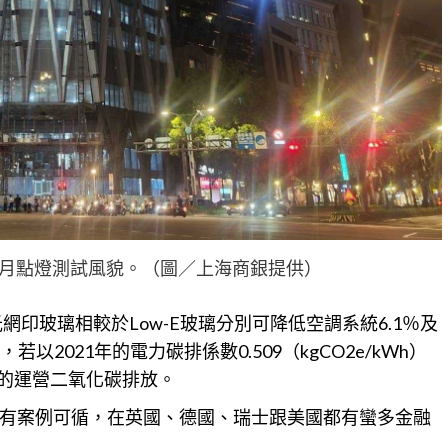
6月點燈測試風貌。（圖／上海商銀提供）
網印玻璃相較於Low-E玻璃分別可降低空調
系統
6.1％及
以2021年的電力碳排係數0.509（kgCO2e/kWh）
噸的運營二氧化碳排放。
有案例可循，在英國、德國、瑞士跟美國都有蠻多金融