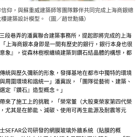
作信仰，與蘇重威建築師等團隊夥伴共同完成上海商銀總
大樓建築設計模型。（圖／趙世勳攝）
愛路三段巷弄的潘冀聯合建築事務所，提起即將完成的上海
，「上海商銀本身即是一間有歷史的
銀行
，銀行本身也很
意象』，從森林樹根纏繞建築到鑽石結晶體的構想，都
傳統與歷久彌新的形象，發揮基地在都市中獨特的環境
與周圍環境和諧統一」潘冀說，「團隊從藝術、建築、
選定『鑽石』造型概念。」
帶來了施工上的挑戰，「榮常董（大股東榮家第四代榮
，尤其是在節能、減碳、使用可再生能源及耐震等元
SEFAR公司研發的網膜玻璃外牆系統（貼膜的概