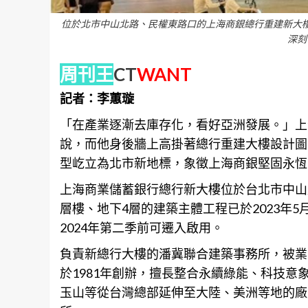
位於北市中山北路、民權東路口的上海商銀總行重建新大
深刻
周刊王
CT
WANT
記者：李蕙璇
「在產業逐漸去庫存化，看好亞洲發展。」上海
說，而他身後牆上高掛著總行重建大樓設計圖
型屹立為北市新地標，象徵上海
商銀
堅固永恆
上海商業儲蓄銀行總行新大樓位於
台北
市中山
層樓、地下4層的建築主體工程已於2023年
2024年第二季前可遷入啟用。
負責新總行大樓的潘冀聯合建築事務所，被業
於1981年創辦，擅長整合永續綠能、科技
玉山等從台灣總部延伸至大陸、美洲等地的廠