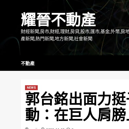
Skip
to
耀晉不動產
content
財經新聞,房市,財經,理財,房貸,股市,匯市,基金,外幣,房
產新聞,熱門新聞,地方新聞,社會新聞
不動產
NEWS
郭台銘出面力挺
動：在巨人肩膀