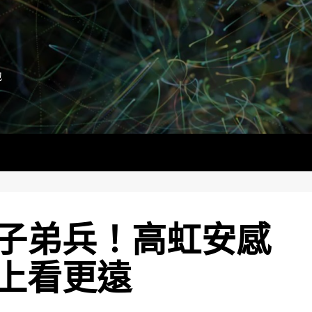
地
子弟兵！高虹安感
上看更遠