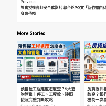
子
Continue
Previous
證實授權高虹安合成影片 郭台銘PO文「新竹需由
Reading
身來帶領」
More Stories
NEWS
NEWS
預售屋工程進度怎麼查？5大查
房貸抵押
詢管道｜停工、工程款、建照
款高？銀
使照完整判斷攻略
機制一次