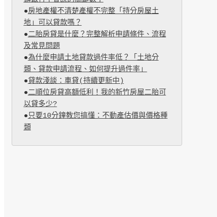
●
房地產權不清楚產權不完整「持分房屋土
地」可以貸款嗎？
●
二胎房貸是什麼？完整解析申請條件、流程
及常見問題
●
為什麼申請土地貸款過件率低？「土地分
類、貸款申請流程、如何提升過件率」
●
貸款淺談：車貸(持續更新中)
●
二順位房貸高額低利！我的新竹房屋二胎可
以貸多少?
●
只要10分鐘教您搞懂：不動產估價與價格種
類