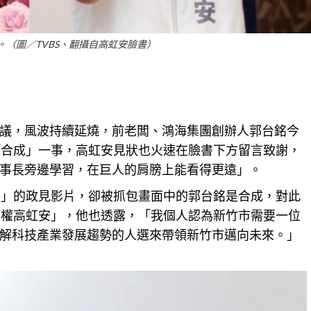
。（圖／TVBS、翻攝自高虹安臉書）
議，風波持續延燒，前老闆、鴻海集團創辦人郭台銘今
「合成」一事，高虹安見狀也火速在臉書下方留言致謝，
事長旁邊學習，在巨人的肩膀上能看得更遠」。
養」的政見影片，卻被抓包畫面中的郭台銘是合成，對此
授權高虹安」，他也透露，「我個人認為新竹市需要一位
解科技產業發展趨勢的人選來帶領新竹市邁向未來。」