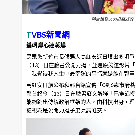
郭台銘發文力挺高虹安
T
VBS新聞網
編輯 鄭心連 報導
民眾黨新竹市長候選人高虹安近日爆出多項爭
（13）日在臉書公開力挺，並還原競選影片
「我覺得我人生中最幸運的事情就是能在郭董
高虹安日前公布和郭台銘宣傳「0到6歲市府
郭台銘今（13）日在臉書發文解釋「已電話
能夠跳出傳統政治框架的人，由科技出身，理
被視為是公開力挺子弟兵高虹安。