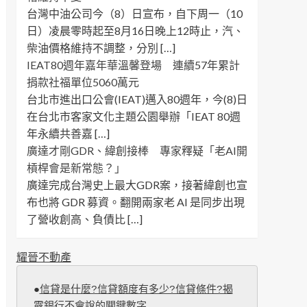
台灣中油公司今（8）日宣布，自下周一（10
日）凌晨零時起至8月16日晚上12時止，汽、
柴油價格維持不調整，分別 […]
IEAT80週年嘉年華溫馨登場 連續57年累計
捐款社福單位5060萬元
台北市進出口公會(IEAT)邁入80週年，今(8)日
在台北市客家文化主題公園舉辦「IEAT 80週
年永續共善嘉 […]
廣達才剛GDR、緯創接棒 專家釋疑「老AI開
槓桿會是新常態？」
廣達完成台灣史上最大GDR案，接著緯創也宣
布也將 GDR 募資。翻開兩家老 AI 是同步出現
了營收創高、負債比 […]
耀晉不動產
●
信貸是什麼?信貸額度有多少?信貸條件?揭
露銀行不會說的關鍵數字