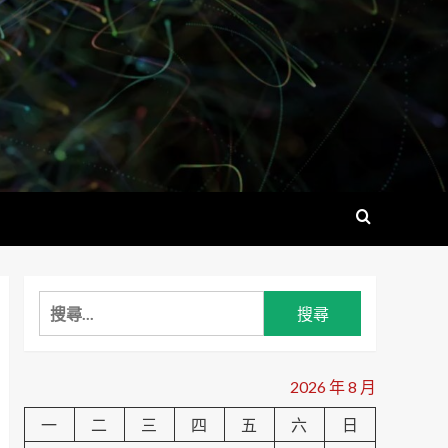
搜
尋
關
鍵
2026 年 8 月
字:
一
二
三
四
五
六
日