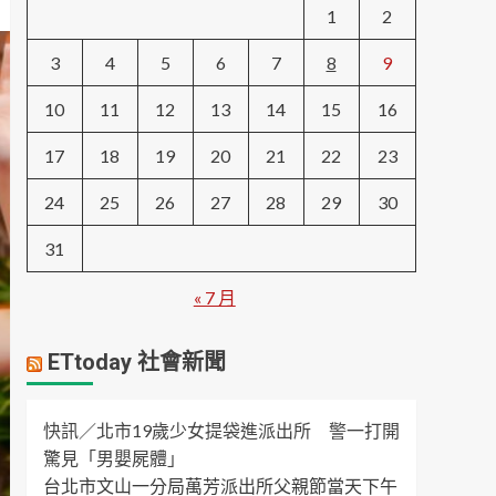
1
2
3
4
5
6
7
8
9
10
11
12
13
14
15
16
17
18
19
20
21
22
23
24
25
26
27
28
29
30
31
« 7 月
ETtoday 社會新聞
快訊／北市19歲少女提袋進派出所 警一打開
驚見「男嬰屍體」
台北市文山一分局萬芳派出所父親節當天下午