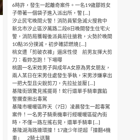
6時許，發生一起離奇案件。一名19歲鄒姓女
子帶著一個袋子進入派出所，警 […]
汐止民宅晚間火警！消防員緊急滅火搜救中
新北市汐止區汐萬路二段8日晚間發生住宅火
警，消防局獲報後派員前往搶救，火勢於晚間
10點35分撲滅，初步確認燃燒 […]
桃女遭「剪破衣褲」逼床性侵 前男友揮大剪
刀：看妳怎跑！下場曝
桃園一名宋姓男子與成年A女原為男女朋友，
兩人某日在宋男住處發生爭執，宋男涉嫌拿出
一把大型且尖銳剪刀，先拉扯並壓 […]
基隆街頭驚見搖擺哥！蛇行還單手騎車露餡
警攔查揪出毒駕
基隆市暖暖區昨天（7日）凌晨發生一起毒駕
案件！一名男子騎乘機車行經暖暖區碇內街
時，不僅一路左搖右晃，還單手騎車 […]
基隆湖海路連環撞！17歲少年逆超「撞翻4機
車」 2騎士送醫