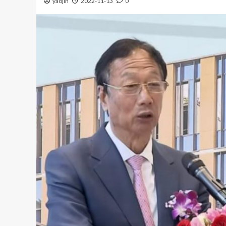
yaojin
2022-11-13
0