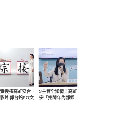
實授權高虹安合
3主管全知情！高虹
影片 郭台銘PO文
安「挖陳年內部郵
新竹需由科技出
件」指資策會烏
來帶領」
龍：執行長道歉