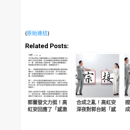
(
原始連結
)
Related Posts:
郭董發文力挺！高
合成之亂！高虹安
證
虹安回應了「感激
深夜對郭台銘「感
成
又抱歉」：為我仗
激又抱歉」：為我
「
義出聲謹記一輩子
仗義出聲謹記一輩
身