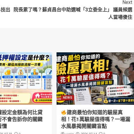
Next
科技出
院長累了嗎？蘇貞昌台中助選喊「3立委全上」 議員候選
人當場傻住
NEWS
權設定金額為何比貸
建商最怕你知道的驗屋真
行不會告訴你的關鍵
相！花1萬驗屋值得嗎？一場漏
看懂
水風暴揭開關鍵盲點