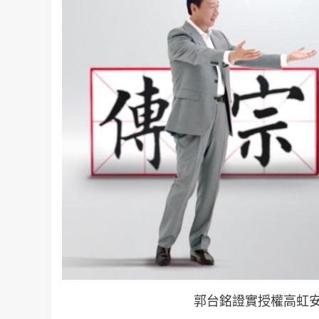
郭台銘證實授權高虹