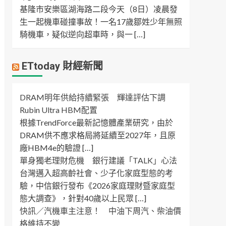
基隆市安樂區湖海路二段今天（8日）凌晨發
生一起機車碰撞事故！一名17歲鄒姓少年無照
騎機車，疑似逆向超車時，與一 […]
ETtoday 財經新聞
DRAM明年供給持續緊張 輝達評估下調
Rubin Ultra HBM配置
根據TrendForce最新記憶體產業研究，由於
DRAM供不應求格局將延續至2027年，且原
廠HBM4e的驗證 […]
單身獨老理財危機 銀行建議「TALK」心法
台灣邁入超高齡社會、少子化家庭型態的考
驗，中信銀行發布《2026家庭理財暨家庭型
態大調查》，針對40歲以上民眾 […]
快訊／汽機車主注意！ 中油下周汽、柴油價
格維持不變