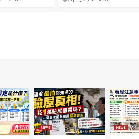
0
yaojin
0
26-07-31
2026-07-14
NEWS
NEWS