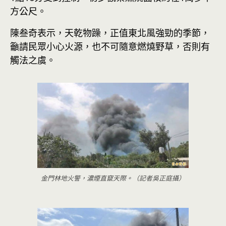
方公尺。
陳叁奇表示，天乾物躁，正值東北風強勁的季節，
籲請民眾小心火源，也不可隨意燃燒野草，否則有
觸法之虞。
金門林地火警，濃煙直竄天際。（記者吳正庭攝）