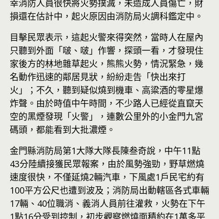
幸消防人員很快將火勢撲滅，未造成人員傷亡，財
損還在估計中，起火原因由消防局火調科鑑定中。
目擊民眾表示，這起火警來得突然，當時人在屋內
只聽到外面「啵、啵」作響，探頭一看，才發現住
家後方的
林地
雜草起火，熊熊火勢，情況緊急，幾
名動作迅速的鄰居見狀，紛紛走告「快出來打
火」；不久，聽到疑似燒到機車、高粱酒的零星爆
炸聲。由於時值中午時間，不少路人已經從直竄天
空的黑煙發現「火警」，連數公里外的小金門九宮
碼頭，都能看到大批濃煙。
金門縣消防局第1大隊大隊長陳叁奇說，中午11點
43分陸續接獲民眾報案，由於風勢強勁，野草燃燒
速度很快，不僅延燒2輛汽車，下風處1戶民宅約有
100平方公尺也遭到波及；消防局出動轄區各式車輛
17輛、40位職消、義消人員前往灌救，火勢在下午
1點16分受到控制，初步觀察燃燒面積約在1萬多平