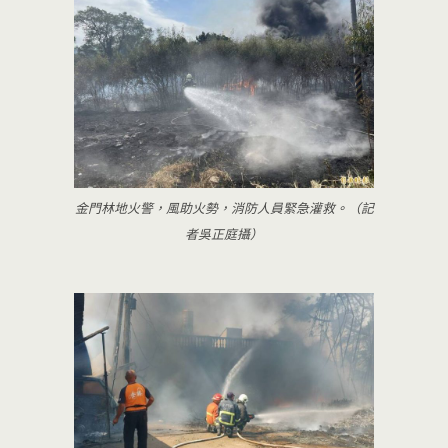
金門林地火警，風助火勢，消防人員緊急灌救。（記
者吳正庭攝）