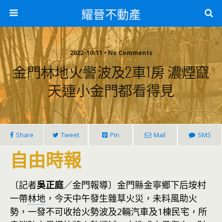
耀晉不動產
2022-10-11 • No Comments
金門林地火警波及2車1房 濃煙竄
天連小金門都看得見
Share
Tweet
Pin
Mail
SMS
自由時報
〔記者
吳正庭
／金門報導〕金門縣金寧鄉下后垵村
一帶
林地
，今天中午發生雜草火災，未料風助火
勢，一發不可收拾火勢波及2輛汽車及1棟民宅，所