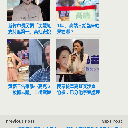
新竹市長民調「沈慧虹
1年了 高端三期臨床結
支持度第一」高虹安說
果在哪？
話了
黃嘉千告家暴⋯夏克立
民眾檢舉高虹安涉貪
「被抓去關」！出獄慘
竹檢：已分他字案處理
到和流浪漢睡橋下
Previous Post
Next Post