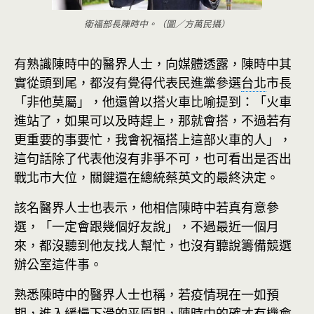
衛福部長陳時中。（圖／方萬民攝）
有熟識陳時中的醫界人士，向媒體透露，陳時中其
實從頭到尾，都沒有覺得代表民進黨參選
台北
市長
「非他莫屬」，他還曾以搭火車比喻提到：「火車
進站了，如果可以及時趕上，那就會搭，不過若有
更重要的事要忙，我會祝福搭上這部火車的人」，
這句話除了代表他沒有非爭不可，也可看出是否出
戰北市大位，關鍵還在總統蔡英文的最終決定。
該名醫界人士也表示，他相信陳時中若真有意參
選，「一定會跟幾個好友說」，不過最近一個月
來，都沒聽到他友找人幫忙，也沒有聽說籌備競選
辦公室這件事。
熟悉陳時中的醫界人士也稱，若疫情現在一如預
期，進入緩慢下滑的平原期，陳時中的確才有機會