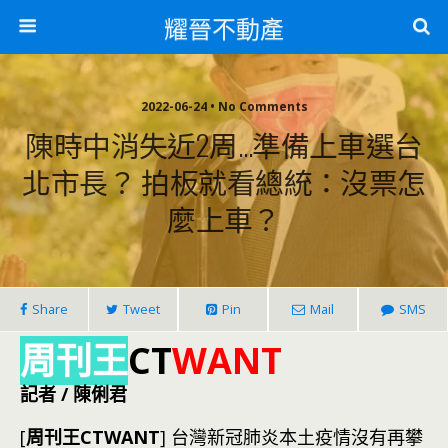
耀晉不動產
2022-06-24 • No Comments
陳時中消失近2周…準備上車選台
北市長？ 拍板就看總統：沒票怎
麼上車？
Share
Tweet
Pin
Mail
SMS
周刊王
CT
WANT
記者 / 陳俐君
[
周刊王CTWANT
] 台灣新冠肺炎本土疫情沒有再攀