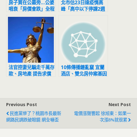
房子買在公墓旁…公婆
北市估23日達疫情高
唱衰「房價會跌」全程
峰「高中以下停課2週
擺臭臉 人妻怒噴：等
避難？」 雙北回應了
到都買不起
法官控妻兒騙走千萬存
10條傳播鏈亂竄 宜蘭
款、房地產 提告求償
酒店、雙北房仲案基因
遭打臉敗訴
定序不同
Previous Post
Next Post
民進黨慘了？桃園市長最新
電價漲聲響起 徐旭東：如果一
網路民調跌破眼鏡 網全嚇歪
次漲8%就很累