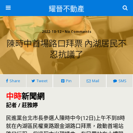
耀晉不動產
2022-10-12 • No Comments
陳時中首場路口拜票 內湖居民不
忍抗議了
Share
Tweet
Pin
Mail
SMS
中時
新聞網
記者 / 莊雅婷
民進黨台北市長參選人陳時中今(12日)上午不到8時
就在內湖區民權東路跟金湖路口拜票，啟動首場站