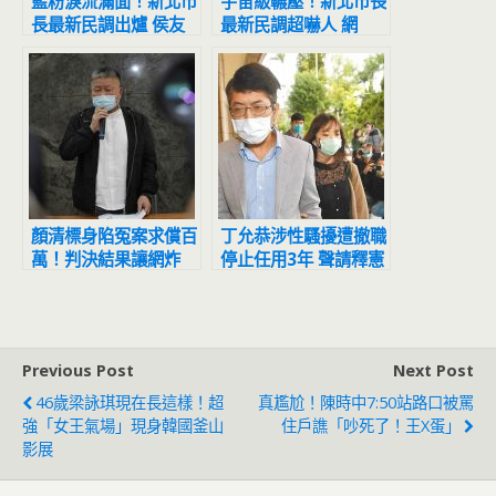
藍粉淚流滿面！新北市
宇宙級輾壓！新北市長
長最新民調出爐 侯友
最新民調超嚇人 網
宜超震撼
驚：滅亡計畫開始
顏清標身陷冤案求償百
丁允恭涉性騷擾遭撤職
萬！判決結果讓網炸
停止任用3年 聲請釋憲
鍋：官逼民反
結果出爐
Previous Post
Next Post
46歲梁詠琪現在長這樣！超
真尷尬！陳時中7:50站路口被罵
強「女王氣場」現身韓國釜山
住戶譙「吵死了！王X蛋」
影展