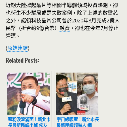
近期大陸掀起晶片等相關半導體領域投資熱潮，卻
也衍生不少騙局或是失敗案例，除了上述的啟靈芯
之外，諾領科技晶片公司曾於2020年8月完成2億人
民幣（折合約9億台幣）
融資
，卻也在今年7月停止
營運。
(
原始連結
)
Related Posts:
藍粉淚流滿面！新北市
宇宙級輾壓！新北市長
長最新民調出爐 侯友
最新民調超嚇人 網