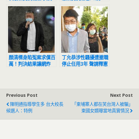
宜超震撼
驚：滅亡計畫開始
顏清標身陷冤案求償百
丁允恭涉性騷擾遭撤職
萬！判決結果讓網炸
停止任用3年 聲請釋憲
鍋：官逼民反
結果出爐
Previous Post
Next Post
陳明通指導學生多 台大校長
「柬埔寨人都在笑台灣人被騙」
候選人：特例
柬國女婿曝當地真實情況