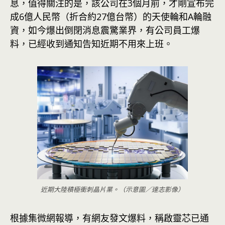
息，值得關注的是，該公司在3個月前，才剛宣布完
成6億人民幣（折合約27億台幣）的天使輪和A輪融
資，如今爆出倒閉消息震驚業界，有公司員工爆
料，已經收到通知告知近期不用來上班。
近期大陸積極衝刺晶片業。（示意圖／達志影像）
根據集微網報導，有網友發文爆料，稱啟靈芯已通