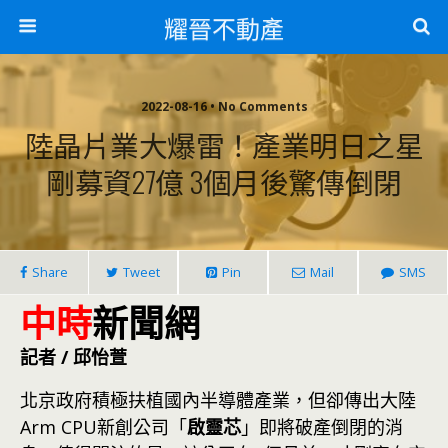
耀晉不動產
2022-08-16 • No Comments
陸晶片業大爆雷！產業明日之星
剛募資27億 3個月後驚傳倒閉
Share
Tweet
Pin
Mail
SMS
中時
新聞網
記者 / 邱怡萱
北京政府積極扶植國內半導體產業，但卻傳出大陸
Arm CPU新創公司「
啟靈芯
」即將破產倒閉的消