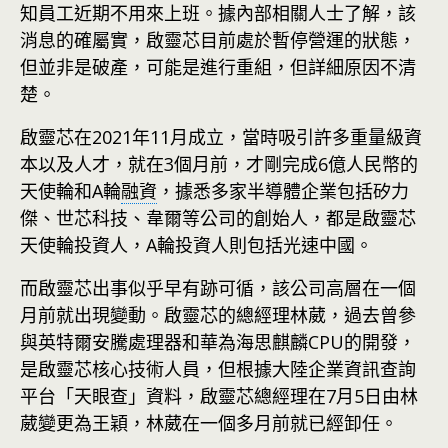
知員工近期不用來上班。據內部相關人士了解，該
消息的確屬實，啟靈芯目前處於暫停營運的狀態，
但並非是破產，可能是進行重組，但詳細原因不清
楚。
啟靈芯在2021年11月成立，當時吸引許多重量級資
本以及人才，就在3個月前，才剛完成6億人民幣的
天使輪和A輪
融資
，據悉多家半導體企業包括矽力
傑、世芯科技、韋爾等公司的創始人，都是啟靈芯
天使輪投資人，A輪投資人則包括光速中國。
而啟靈芯出事似乎早有跡可循，該公司高層在一個
月前就出現變動。啟靈芯的總經理林葳，過去曾參
與英特爾安騰處理器和華為海思麒麟CPU的開發，
是啟靈芯核心技術人員，但根據大陸企業資訊查詢
平台「天眼查」資料，啟靈芯總經理在7月5日由林
葳變更為王穎，林葳在一個多月前就已經卸任。