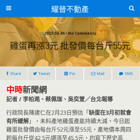
耀晉不動產
2023-03-06 • No Comments
雞蛋再漲3元 批發價每台斤55元
Share
Tweet
Pin
Mail
SMS
中時
新聞網
記者 / 李柏澔、蔡佩珈、吳奕萱／台北報導
行政院長陳建仁在2月23日預估「
缺蛋在3月初就會
有所緩解
」，未料產地雞蛋產能持續大減，今日起
雞蛋批發價由每台斤52元漲至55元，產地價本周四
起每台斤從42.5元調漲至45.5元，均寫下歷史高