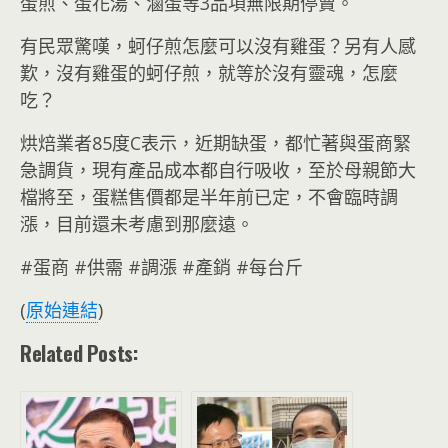
蛋煎、蛋花湯、滷蛋等3品項無限期停賣。
有民眾驚嘆，蚵仔煎怎麼可以沒有雞蛋？另有人感
歎，沒有雞蛋的蚵仔煎，就等於沒有靈魂，怎麼
吃？
烘焙業者85度C表示，近期缺蛋，都忙著與蛋商緊
急調貨，現有產品成本都自行吸收，至於母親節大
檔將至，蛋糕售價都是半年前已定，不會臨時調
漲，目前還未考慮到那麼遠。
#蛋商 #供需 #調漲 #產銷 #每台斤
(
原始連結
)
Related Posts: