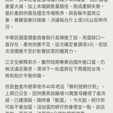
產量大減，加上末端銷售量極佳，造成產銷失衡，
基於產銷供需及穩定市場秩序，與各縣市蛋商公
會、養雞協會討論後，決議每台斤上漲3元以反映市
況。
中華民國蛋價委員會執行長陳進丁說，用蛋缺口一
直存在，產地供應不足，這次確定會調漲3元，但這
次漲價應不至於影響民眾的購買力。
江文全解釋表示，雖然短期專案自國外進口蛋，仍
無法滿足需求，澳洲下一批蛋將在下周運抵台灣，
將有助於平衡供需。
但是
台北
市遼寧夜市40年老店「勝利號蚵仔煎」，
上周已公告，因供應商說雞場10萬隻母雞得了禽流
感，已遭撲殺，隨時會「斷蛋」，今天起，蚵仔煎
可能不會加蛋，沒加蛋的蚵仔煎會便宜一點，該店