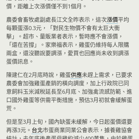
價，距離上次漲價僅不到1個月。
農委會畜牧處副處長江文全昨表示，這次
漲價
平均
每顆蛋漲0.3元，「對民生物價不會有太巨大衝
擊」。超市、量販業者表示，暫時應不會漲價，
「還在苦撐」。家樂福表示，雞蛋仍維持每人限購
兩盒，還沒聽說要調漲，愛買也回應尚未收到調漲
蛋價訊息。
陳建仁在2月底時說，雞蛋
供應
未趕上需求，已要求
農委會加強雞蛋產銷的橫向調度，加上行政院已同
意飼料玉米減稅延長至6月底、加強禽流感防範、進
口國外雞蛋等供需平衡措施，預估3月初就會緩解蛋
荒。
但是至3月上旬，國內缺蛋未緩解，今日起蛋價還要
再漲3元。
台北
市蛋商業同業公會表示，據養雞協會
統計，去年底後產蛋母雞約減少400萬隻，由於雞蛋