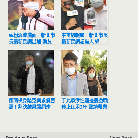
藍粉淚流滿面！新北市
宇宙級輾壓！新北市長
長最新民調出爐 侯友
最新民調超嚇人 網
宜超震撼
驚：滅亡計畫開始
顏清標身陷冤案求償百
丁允恭涉性騷擾遭撤職
萬！判決結果讓網炸
停止任用3年 聲請釋憲
鍋：官逼民反
結果出爐
Previous Post
Next Post