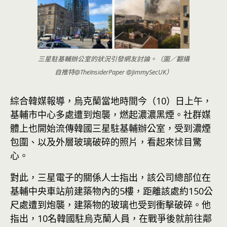
三星駐基輔辦公室的狀況引發網友討論。（圖／翻攝
自推特@TheInsiderPaper @JimmySecUK）
綜合韓媒報導，烏克蘭當地時間今（10）日上午，
基輔市中心多處遭到炮襲，燃起濃濃黑煙。社群媒
體上也開始流傳韓國三星駐基輔辦公室，受到濃煙
包圍、以及外層玻璃破碎的照片，看起來怵目驚
心。
對此，三星電子的關係人士指出，該公司總部位在
基輔中央車站前建築物內的5樓，距離該處約150公
尺處遭到炮襲，建築物的玻璃也受到衝擊破碎。他
指出，10名韓國駐烏克蘭人員，在戰爭後就前往鄰