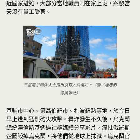
近國家避難，大部分當地職員則在家上班，案發當
天沒有員工受害。
三星電子關係人士指出沒有人員傷亡。（圖／達志影
像美聯社）
基輔市中心、第聶伯羅市、札波羅熱等地，於今日
早上遭到猛烈砲火攻擊。轟炸發生不久後，烏克蘭
總統澤倫斯基透過社群媒體分享影片，痛批俄羅斯
企圖毀掉烏克蘭，將他們從地球上抹滅。烏克蘭官