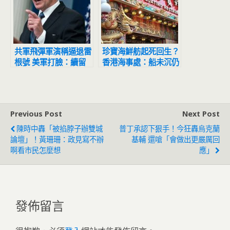
共軍飛彈軍演稱逼退雷
珍寶海鮮舫起死回生？
根號 美軍打臉：續留
香港海事處：船未沉仍
台灣周邊海域保衛
在西沙海面
Previous Post
Next Post
陳時中轟「被掐脖子辦雙城
普丁承認下狠手！今狂轟烏克蘭
論壇」！黃珊珊：政見寫不辦
基輔 還嗆「會做出更嚴厲回
啊看市民怎麼想
應」
發佈留言