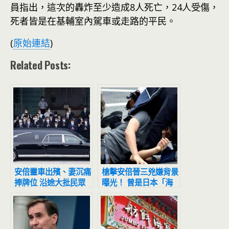
員指出，這次的轟炸至少造成8人死亡，24人受傷，
死者皆是在基輔室內駕車或走路的平民。
(
原始連結
)
Related Posts:
安倍靈車出殯、妻沉痛
槍擊安倍晉三兇嫌背景
捧牌位 沿途大批民眾
曝光！ 曾是日本「海
目送最後一程
上自衛隊員」