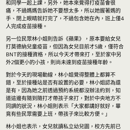
和同學一起上課，另外，她本來覺得打疫苗會很
痛，不過媽媽告訴她不要想太多，所以她握著媽的
手、閉上眼睛就打完了，不過包含她在內，班上僅4
人完成疫苗接種。
另一位民眾林小姐則告訴《蘋果》，原本要給女兒
打莫德納兒童疫苗，但因為女兒目前才5歲，僅符合
BNT的接種資格，所以今天才帶來打，至於家中另
外2個更小的小孩，則尚未達到疫苗接種年齡。
對於今天的現場動線，林小姐覺得整體上都算不
錯，至於接種站是否有設置的必要，林小姐認為還
是有，因為她之前透過預約系統都沒辦法約到，知
道這邊有隨到隨打才帶孩子來打，對於中央地方不
同調的狀況，林小姐則表示「大家都講好就好，畢
竟有些民眾需要上班，帶孩子來比較方便。」
林小姐也表示，女兒就讀私立幼兒園，校方先前已