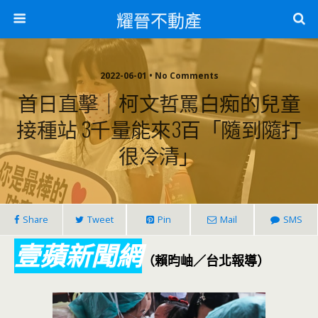
耀晉不動產
2022-06-01 • No Comments
首日直擊｜柯文哲罵白痴的兒童
接種站 3千量能來3百「隨到隨打
很冷清」
Share
Tweet
Pin
Mail
SMS
壹蘋新聞網
（賴昀岫／台北報導）