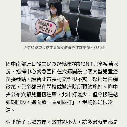
上午10時前只有零星家長帶著小孩來接種。林林攝
因中南部連日發生民眾跨縣市搶排BNT兒童疫苗狀
況，指揮中心緊急宣佈在六都開設七個大型兒童疫
苗接種站，讓台北市長柯文哲很不爽，怒批是白痴
政策，兒童都已在學校或醫療院所預約施打。昨中
央公布六都兒童接種率，北市打最少，但今接種站
如期開設，還開放「隨到隨打」，現場卻是很冷
清。
似乎給了民眾方便，效益卻不大，讓多數時間都是