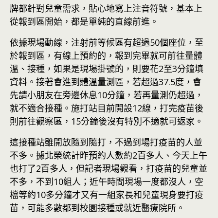
牌都針對兒童需求，貼心地寫上注音符號，基本上
從報到區開始，都是單純的直線前進。
依據現場動線，注射前等候區有超過50個座位，至
於報到區，有線上預約的，報到完畢就可前往量體
溫、接種，如果是現場掛號的，則要花2至3分鐘填
資料。接著會進到體溫量測區，若超過37.5度，會
先請小朋友在旁邊休息10分鐘，若再量測仍超過，
就不適合接種。施打站目前開設12線，打完疫苗後
則前往觀察區，15分鐘後沒有特別不適就可返家。
這接種站雖開放隨到隨打，不過到場打疫苗的人並
不多。據北榮統計昨預約人數約2百多人、今天上午
也打了2百多人，但記者現場觀看，打疫苗的兒童並
不多，不到10組人；近午時間現場一度都沒人，空
檔等約10多分鐘才又有一組家長和兒童現身要打疫
苗，可能多數都到校園接種或就近醫療院所。