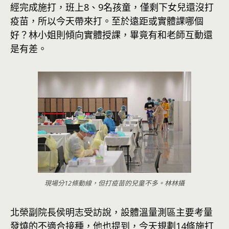
經完成施打，班上8、9名孩童，僅剩下女兒還沒打
疫苗，所以今天帶來打。至於遠距或實體課哪個
好？林小姐則傾向實體授課，畢竟有和老師互動還
是有差。
現場分12條動線，但打疫苗的兒童不多。林林攝
北榮副院長侯明志受訪說，設體溫量測區主要考量
發燒的不適合接種，他也提到，今天規劃14條施打