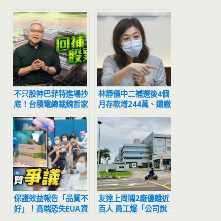
不只股神巴菲特進場抄
林靜儀中二補選後4個
底！台積電總裁魏哲家
月存款增244萬、還繳
10月也回補自家股票
清490萬房貸
保護效益報告「品質不
友達上周關2廠優離近
好」！高端恐失EUA資
百人 員工爆「公司說
格 李秉穎：聽說的
不簽自願離職就沒優