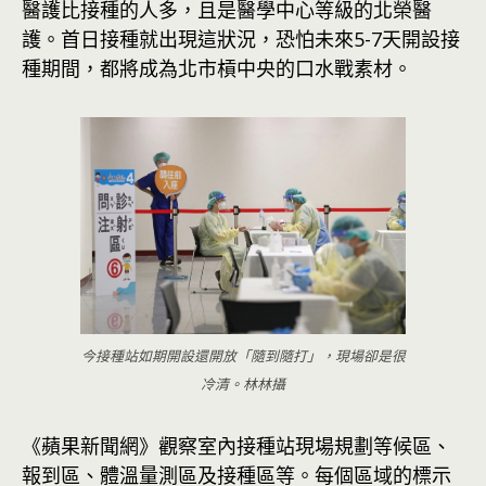
醫護比接種的人多，且是醫學中心等級的北榮醫
護。首日接種就出現這狀況，恐怕未來5-7天開設接
種期間，都將成為北市槓中央的口水戰素材。
今接種站如期開設還開放「隨到隨打」，現場卻是很
冷清。林林攝
《蘋果新聞網》觀察室內接種站現場規劃等候區、
報到區、體溫量測區及接種區等。每個區域的標示