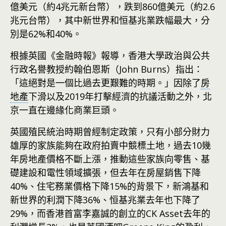
億美元（約4兆元新台幣），跌到860億美元（約2.6
兆元台幣），其中新世界和恒基兆業跌幅最大，分
別是62%和40%。
根據英國《金融時報》報導，香港大學政治與公共
行政名譽教授約翰伯恩斯（John Burns）指出：
「這絕對是一個比過去更艱難的時期。」因除了
房
地產
下滑以及2019年打擊經濟的抗議活動之外，北
京一直在邊緣化商業巨頭。
英國殖民統治時期曾經制定政策，只有小部分財力
雄厚的家族能夠在政府拍賣中競標土地，過去10幾
年房地產價格不斷上漲，推動這些家族向零售、基
礎建設和電性領域擴張，但去年在房屋銷售下降
40%、住宅務業價格下降15%的背景下，新鴻基和
新世界的利潤下降36%、恒基兆業去年也下降了
29%，而香港首富李嘉誠的創立的CK Asset去年的