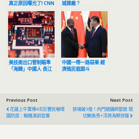
真正原因曝光了! CNN
城建廠？
: SpaceX 9月曾要求
美軍買單未果
美技術出口管制瞄準
中國一帶一路惡果 經
「海歸」中國人 長江
濟殖民栽跟斗
存儲要求核心員工辭職
Previous Post
Next Post
花蓮上午驚傳4次巨響民嚇壞
排場破3億！內門總舖師娶媳 現
國防部：戰機演訓音爆
切鮪魚秀+浮誇海鮮拼盤