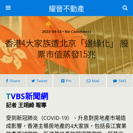
耀晉不動產
2023-04-10 • No Comments
香港4大家族遭北京「邊緣化」 股
票市值蒸發1.5兆
Share
Tweet
Pin
Mail
SMS
T
VBS新聞網
記者 王翊綺 報導
受到新冠肺炎（COVID-19）、升息對
房地產
市場造
成影響，香港主導房地產的4大家族，包括長江實業