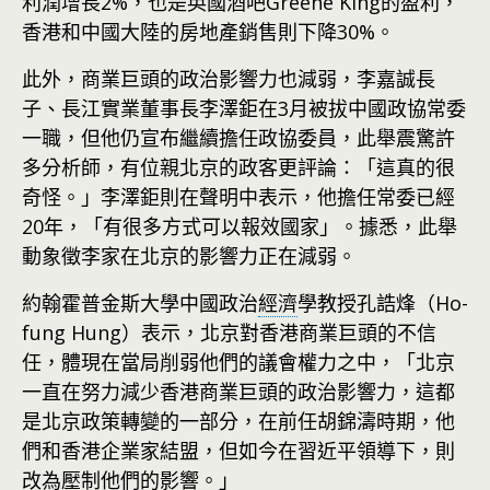
利潤增長2%，也是英國酒吧Greene King的盈利，
香港和中國大陸的房地產銷售則下降30%。
此外，商業巨頭的政治影響力也減弱，李嘉誠長
子、長江實業董事長李澤鉅在3月被拔中國政協常委
一職，但他仍宣布繼續擔任政協委員，此舉震驚許
多分析師，有位親北京的政客更評論：「這真的很
奇怪。」李澤鉅則在聲明中表示，他擔任常委已經
20年，「有很多方式可以報效國家」。據悉，此舉
動象徵李家在北京的影響力正在減弱。
約翰霍普金斯大學中國政治
經濟
學教授孔誥烽（Ho-
fung Hung）表示，北京對香港商業巨頭的不信
任，體現在當局削弱他們的議會權力之中，「北京
一直在努力減少香港商業巨頭的政治影響力，這都
是北京政策轉變的一部分，在前任胡錦濤時期，他
們和香港企業家結盟，但如今在習近平領導下，則
改為壓制他們的影響。」