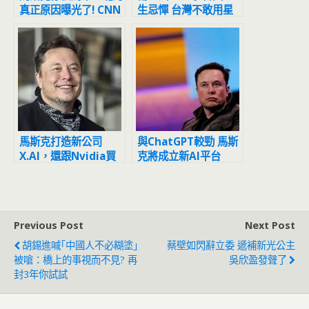
真正原因曝光了! CNN
生忌憚 台灣不敢用星
: SpaceX 9月曾要求
鏈
美軍買單未果
馬斯克打造新公司
與ChatGPT較勁 馬斯
X.AI，還跟Nvidia買
克將成立新AI平台
了大量處理器！準備跟
TruthGPT
OpenAI決勝負？
Previous Post
Next Post
胡錫進喊｢中國人不必糊塗｣
蔡壁如閃辭立委 遞補新光公主
被嗆：橋上的事視而不見? 再
吳欣盈發聲了
封3年你試試