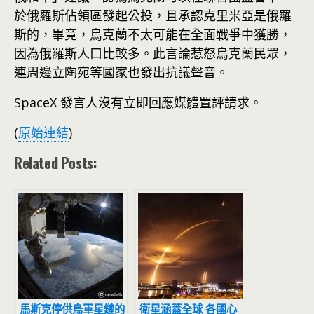
於俄羅斯佔領區發起公投，且承認克里米亞是俄羅
斯的，畢竟，烏克蘭不太可能在全面戰爭中獲勝，
因為俄羅斯人口比較多。此言論惹怒烏克蘭民眾，
連周邊立陶宛等國家也發出抗議聲音。
SpaceX 發言人沒有立即回應媒體置評請求。
(
原始連結
)
Related Posts:
馬斯克停供烏軍星鏈的
衛星涵蓋全球 各國心