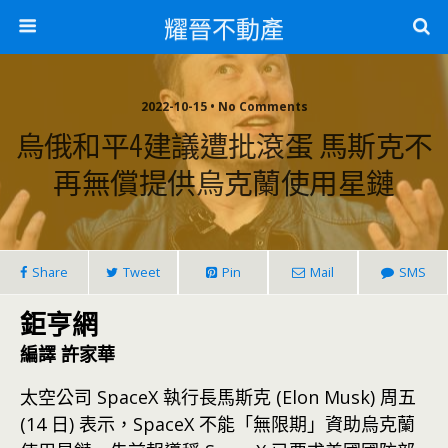
耀晉不動產
2022-10-15 • No Comments
烏俄和平4建議遭批滾蛋 馬斯克不
再無償提供烏克蘭使用星鏈
Share
Tweet
Pin
Mail
SMS
鉅亨網
編譯 許家華
太空公司 SpaceX 執行長馬斯克 (Elon Musk) 周五
(14 日) 表示，SpaceX 不能「無限期」資助烏克蘭