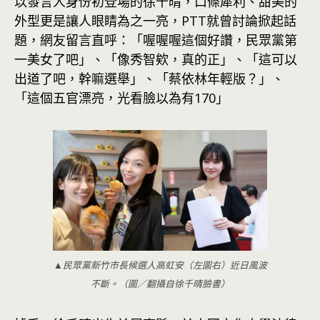
以發言人身份初登場的徐千晴，口條犀利、甜美的
外型更是讓人眼睛為之一亮，PTT就曾討論掀起話
題，網友留言直呼：「喔喔喔這個好讚，民眾黨第
一美女了吧」、「像秀智欸，真的正」、「這可以
出道了吧，幹嘛選舉」、「蔡依林年輕版？」、
「這個五官漂亮，光看臉以為有170」
▲民眾黨新竹市長候選人高虹安（左圖右）近日風波
不斷。（圖／翻攝自徐千晴臉書）