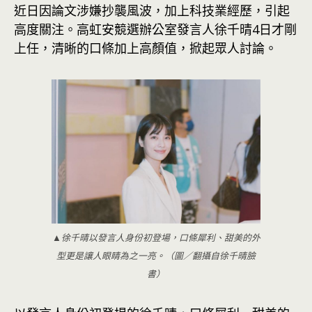
近日因論文涉嫌抄襲風波，加上科技業經歷，引起
高度關注。高虹安競選辦公室發言人徐千晴4日才剛
上任，清晰的口條加上高顏值，掀起眾人討論。
▲徐千晴以發言人身份初登場，口條犀利、甜美的外
型更是讓人眼睛為之一亮。（圖／翻攝自徐千晴臉
書）