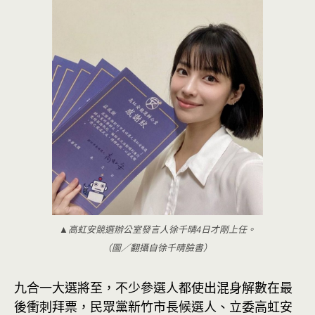
▲高虹安競選辦公室發言人徐千晴4日才剛上任。
（圖／翻攝自徐千晴臉書）
九合一大選將至，不少參選人都使出混身解數在最
後衝刺拜票，民眾黨新竹市長候選人、立委高虹安