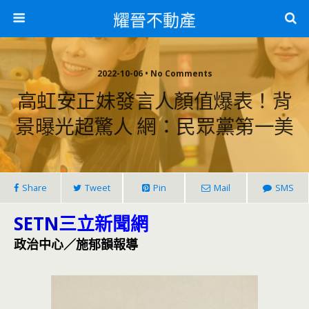
耀晉不動產
2022-10-06 • No Comments
高虹安正妹發言人顏值爆表！背
景曝光超驚人 網：民眾黨第一美
Share
Tweet
Pin
Mail
SMS
SETN
三立新聞網
政治中心／施郁韻報導