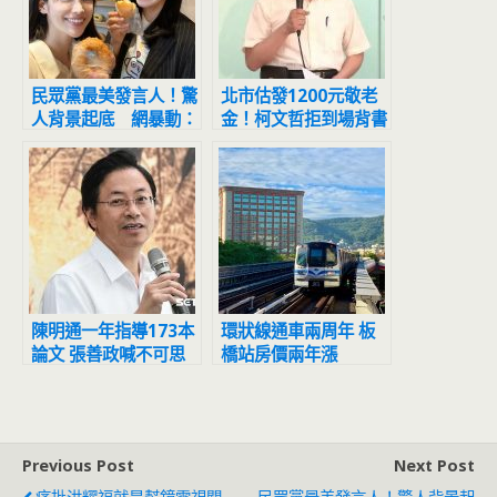
民眾黨最美發言人！驚
北市估發1200元敬老
人背景起底 網暴動：
金！柯文哲拒到場背書
可以出道了
黃珊珊代打
陳明通一年指導173本
環狀線通車兩周年 板
論文 張善政喊不可思
橋站房價兩年漲
議：天文數字
16.8%最多 幸福站交
易406件買氣最夯
Previous Post
Next Post