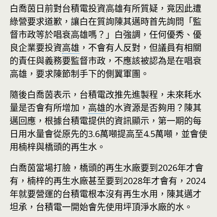
白喬茵日前對台積電投資高雄有所質疑，竟因此遭
綠營要求道歉，讓白在質詢陳其邁時首先詢問「監
督市政等於唱衰高雄嗎？」白強調，任何優秀、優
良企業要投資
高雄
，不會有人反對，但議員有相關
的責任與義務要監督市政，不應該被認為是在唱衰
高雄，要求陳節制手下的側翼軍團。
隨後白喬茵表示，台積電改推先進製程，未來耗水
量是否會有所增加，
高雄
的水資源是否夠用？陳其
邁回應，根據台積電提供的資訊顯示，第一期的每
日用水量會從原先的3.6萬噸提高至4.5萬噸，並會使
用楠梓與橋頭的再生水。
白喬茵當場打臉，橋頭的再生水廠要到2026年才會
有，楠梓的再生水廠甚至要到2028年才會有，2024
年就要營運的台積電根本沒有再生水用，陳其邁才
坦承，台積電一開始會先使用坪頂淨水廠的水。