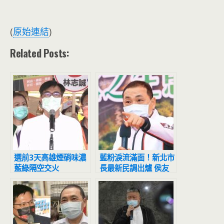
(
原始連結
)
Related Posts:
選前3天高雄煙硝味濃
藍粉淚流滿面！新北市
藍綠隔空交火
長最新民調出爐 侯友
宜超震撼