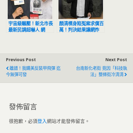
宇宙級輾壓！新北市長
顏清標身陷冤案求償百
最新民調超嚇人 網
萬！判決結果讓網炸
驚：滅亡計畫開始
鍋：官逼民反
Previous Post
Next Post
離譜！我購美反裝甲飛彈 迄
台南新化老街 竟因「科技執
今無彈可發
法」整條街冷清清
發佈留言
很抱歉，必須
登入
網站才能發佈留言。