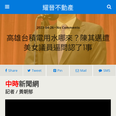
耀晉不動產
2023-04-26 • No Comments
高雄台積電用水哪來？陳其邁遭
美女議員逼問認了1事
Share
Tweet
Pin
Mail
SMS
中時
新聞網
記者 / 黃朝郁