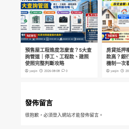
NEWS
NEWS
預售屋工程進度怎麼查？5大查
房貸抵押
詢管道｜停工、工程款、建照
款高？銀
使照完整判斷攻略
機制一次
yaojin
0
yaojin
2026-08-08
20
發佈留言
很抱歉，必須
登入
網站才能發佈留言。