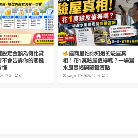
NEWS
權設定金額為何比貸
建商最怕你知道的驗屋真
行不會告訴你的關鍵
相！花1萬驗屋值得嗎？一場漏
看懂
水風暴揭開關鍵盲點
0
yaojin
0
26-07-31
2026-07-14