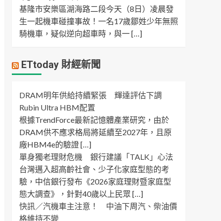
基隆市安樂區湖海路二段今天（8日）凌晨發
生一起機車碰撞事故！一名17歲鄒姓少年無照
騎機車，疑似逆向超車時，與一 […]
ETtoday 財經新聞
DRAM明年供給持續緊張 輝達評估下調
Rubin Ultra HBM配置
根據TrendForce最新記憶體產業研究，由於
DRAM供不應求格局將延續至2027年，且原
廠HBM4e的驗證 […]
單身獨老理財危機 銀行建議「TALK」心法
台灣邁入超高齡社會、少子化家庭型態的考
驗，中信銀行發布《2026家庭理財暨家庭型
態大調查》，針對40歲以上民眾 […]
快訊／汽機車主注意！ 中油下周汽、柴油價
格維持不變