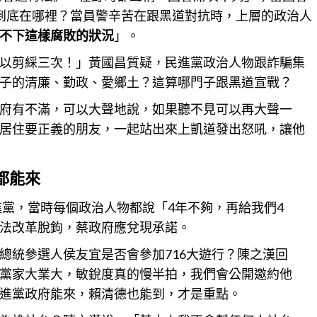
到底在哪裡？當員警辛苦在跟
黑道
對抗時，上層的政治人
不下這樣腐敗的狀況
」。
以剪綵三次！」黃國昌質疑，民進黨政治人物跟
詐騙
集
子的清廉、勤政、愛鄉土？這算哪門子跟黑道宣戰？
府有不滿，可以大聲地說，如果聽不見可以再大聲一
居住要正義的朋友，一起站出來上凱道發出怒吼，讓他
都能來
進黨，當時每個
政治
人物都說「4年不夠，再給我們4
法改革脫鉤，蔡政府應兌現承諾。
總統參選人侯友宜是否會參加716大遊行？陳之漢回
黨家大業大，敏銳度真的慢半拍，我們會公開邀約他
進黨政府能來，賴清德也能到，才是
重點
。