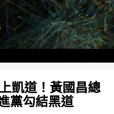
地
6上凱道！黃國昌總
進黨勾結黑道