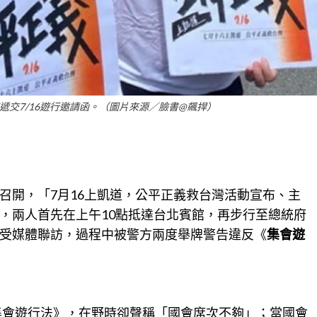
遞交7/16遊行邀請函。（圖片來源／臉書@飆捍）
召開，「7月16上凱道，公平正義救台灣活動宣布、主
，兩人首先在上午10點抵達
台北
賓館，再步行至總統府
受媒體聯訪，過程中被警方兩度舉牌警告違反《
集會遊
《集會遊行法》，在野時卻聲稱「國會席次不夠」；當國會