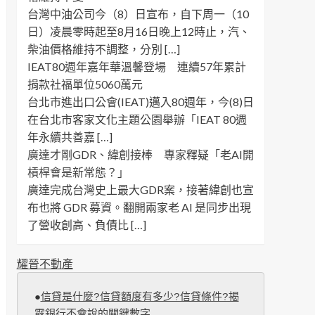
台灣中油公司今（8）日宣布，自下周一（10
日）凌晨零時起至8月16日晚上12時止，汽、
柴油價格維持不調整，分別 […]
IEAT80週年嘉年華溫馨登場 連續57年累計
捐款社福單位5060萬元
台北市進出口公會(IEAT)邁入80週年，今(8)日
在台北市客家文化主題公園舉辦「IEAT 80週
年永續共善嘉 […]
廣達才剛GDR、緯創接棒 專家釋疑「老AI開
槓桿會是新常態？」
廣達完成台灣史上最大GDR案，接著緯創也宣
布也將 GDR 募資。翻開兩家老 AI 是同步出現
了營收創高、負債比 […]
耀晉不動產
●
信貸是什麼?信貸額度有多少?信貸條件?揭
露銀行不會說的關鍵數字