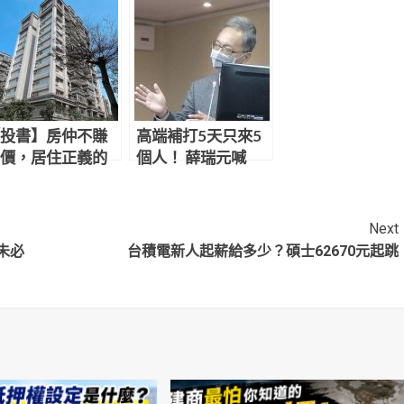
投書】房仲不賺
高端補打5天只來5
價，居住正義的
個人！ 薛瑞元喊
石
「沒那麼多需要」
不會補助赴日PCR
Next
未必
台積電新人起薪給多少？碩士62670元起跳