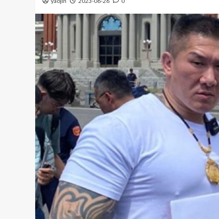
yaojin
2023-06-26
0