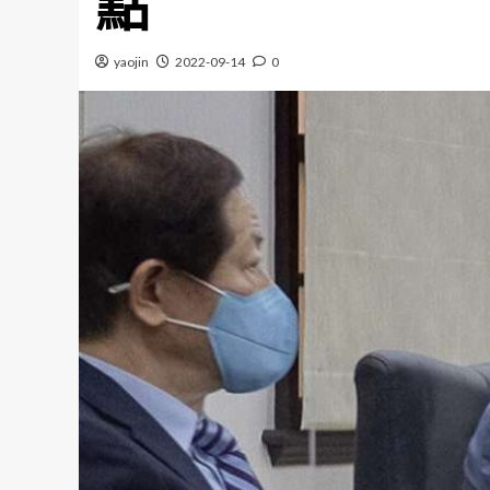
點
yaojin
2022-09-14
0