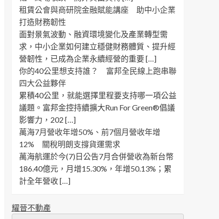
租賃公會與商研院金融賦能講座 助中小企業
打造財務韌性
面對景氣波動、融資環境變化及產業轉型需
求，中小企業如何建立穩健財務體質、提升經
營韌性，已成為企業永續經營的重要 […]
你的40公里想支持誰？ 富邦全民線上跑串聯
四大公益夥伴
累積40公里，就能選擇里程要支持哪一項公益
議題。富邦金控持續擴大Run For Green®倡議
影響力，202 […]
萬海7月營收年增50%、前7個月營收年增
12% 關稅明朗支撐貨運需求
萬海航運於今(7)日公告7月合併營收為新台幣
186.40億元，月增15.30%，年增50.13%；累
計全年營收 […]
耀晉不動產