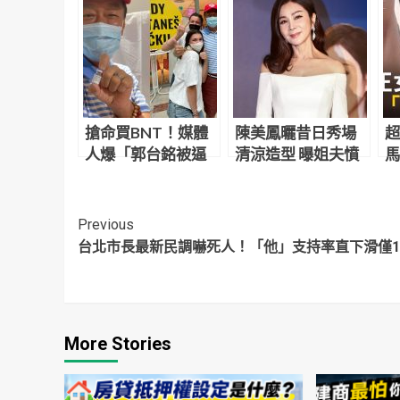
搶命買BNT！媒體
陳美鳳曬昔日秀場
超
人爆「郭台銘被逼
清涼造型 曝姐夫憤
馬
承諾2024不選總
而離席怒斥「好丟
黑
統」
臉」
Continue
Previous
台北市長最新民調嚇死人！「他」支持率直下滑僅14
Reading
More Stories