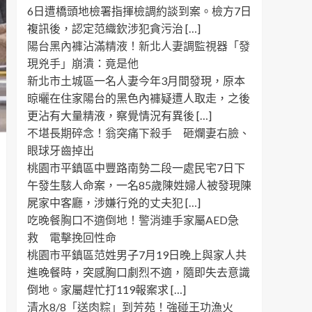
6日遭橋頭地檢署指揮檢調約談到案。檢方7日
複訊後，認定范織欽涉犯貪污治 […]
陽台黑內褲沾滿精液！新北人妻調監視器「發
現兇手」崩潰：竟是他
新北市土城區一名人妻今年3月間發現，原本
晾曬在住家陽台的黑色內褲疑遭人取走，之後
更沾有大量精液，察覺情況有異後 […]
不堪長期碎念！翁突痛下殺手 砸爛妻右臉、
眼球牙齒掉出
桃園市平鎮區中豐路南勢二段一處民宅7日下
午發生駭人命案，一名85歲陳姓婦人被發現陳
屍家中客廳，涉嫌行兇的丈夫犯 […]
吃晚餐胸口不適倒地！警消連手家屬AED急
救 電擊挽回性命
桃園市平鎮區范姓男子7月19日晚上與家人共
進晚餐時，突感胸口劇烈不適，隨即失去意識
倒地。家屬趕忙打119報案求 […]
清水8/8「送肉粽」到芳苑！強碰王功漁火