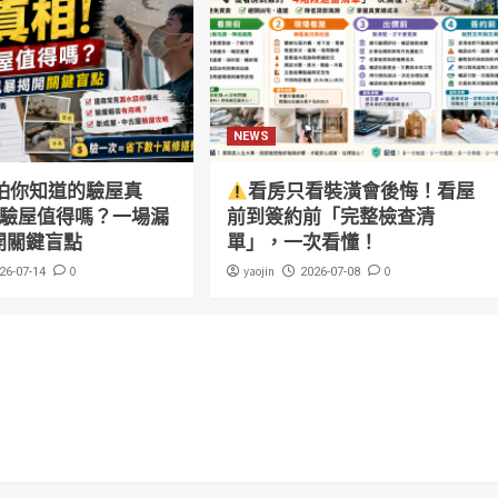
NEWS
怕你知道的驗屋真
看房只看裝潢會後悔！看屋
萬驗屋值得嗎？一場漏
前到簽約前「完整檢查清
開關鍵盲點
單」，一次看懂！
0
yaojin
0
26-07-14
2026-07-08