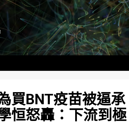
地
為買BNT疫苗被逼承
學恒怒轟：下流到極