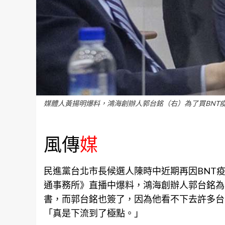
媒體人黃揚明爆料，鴻海創辦人郭台銘（右）為了買BNT
風傳
媒
民進黨
台北
市長候選人陳時中近期再因BNT
通事務所》直播中爆料，鴻海創辦人郭台銘為了
書，而郭台銘也簽了，因為他看不下去許多台
「真是下流到了極點。」