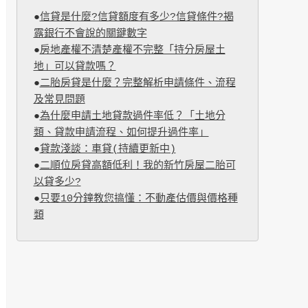
●
信貸是什麼?信貸額度有多少?信貸條件?揭
露銀行不會說的關鍵數字
●
房地產權不清楚產權不完整「持分房屋土
地」可以貸款嗎？
●
二胎房貸是什麼？完整解析申請條件、流程
及常見問題
●
為什麼申請土地貸款過件率低？「土地分
類、貸款申請流程、如何提升過件率」
●
貸款淺談：車貸(持續更新中)
●
二順位房貸高額低利！我的新竹房屋二胎可
以貸多少?
●
只要10分鐘教您搞懂：不動產估價與價格種
類