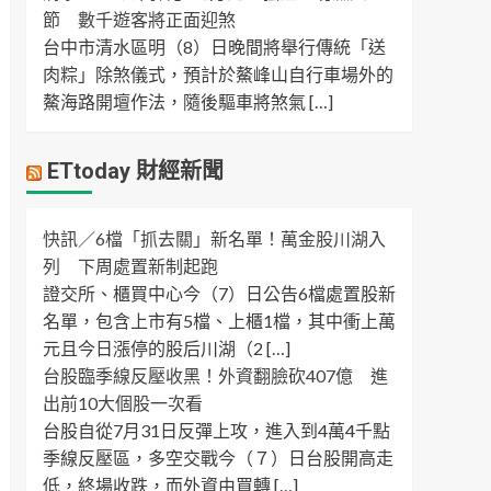
節 數千遊客將正面迎煞
台中市清水區明（8）日晚間將舉行傳統「送
肉粽」除煞儀式，預計於鰲峰山自行車場外的
鰲海路開壇作法，隨後驅車將煞氣 […]
ETtoday 財經新聞
快訊／6檔「抓去關」新名單！萬金股川湖入
列 下周處置新制起跑
證交所、櫃買中心今（7）日公告6檔處置股新
名單，包含上市有5檔、上櫃1檔，其中衝上萬
元且今日漲停的股后川湖（2 […]
台股臨季線反壓收黑！外資翻臉砍407億 進
出前10大個股一次看
台股自從7月31日反彈上攻，進入到4萬4千點
季線反壓區，多空交戰今（７）日台股開高走
低，終場收跌，而外資由買轉 […]