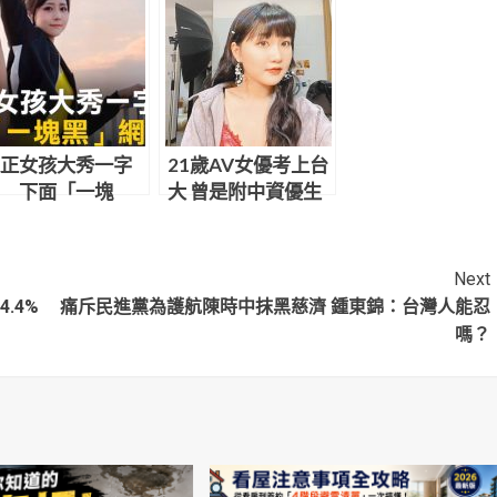
正女孩大秀一字
21歲AV女優考上台
 下面「一塊
大 曾是附中資優生
」網暴動
Next
.4%
痛斥民進黨為護航陳時中抹黑慈濟 鍾東錦：台灣人能忍
嗎？