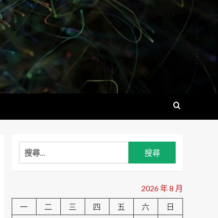
搜
尋
關
鍵
2026 年 8 月
字:
一
二
三
四
五
六
日