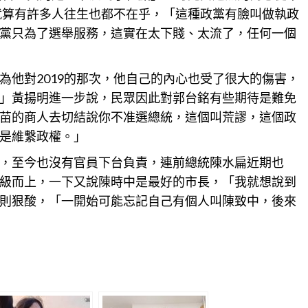
，就算有許多人往生也都不在乎，「這種政黨有臉叫做執政
黨只為了選舉服務，這實在太下賤、太流了，任何一個
為他對2019的那次，他自己的內心也受了很大的傷害，
」黃揚明進一步說，
民眾
因此對郭台銘有些期待是難免
苗的商人去切結說你不准選總統，這個叫荒謬，這個政
是維繫政權。」
，至今也沒有官員下台負責，連前總統陳水扁近期也
級而上，一下又說陳時中是最好的市長，「我就想說到
則狠酸，「一開始可能忘記自己有個人叫陳致中，後來