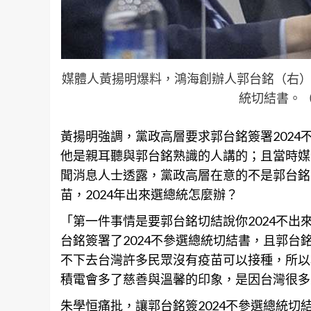
媒體人黃揚明爆料，鴻海創辦人郭台銘（右）為
統切結書。
黃揚明強調，黨政高層要求郭台銘簽署2024
他是親耳聽與郭台銘熟識的人講的；且當時
媒
聞消息人士透露，黨政高層在意的不是郭台銘有
苗，2024年出來選總統怎麼辦？
「第一件事情是要郭台銘切結說你2024不
台銘簽署了2024不參選總統切結書，且郭
不下去台灣許多民眾沒有疫苗可以接種，所以
積電會多了慈善與溫馨的印象，是因台灣很多
朱學恒痛批，讓郭台銘簽2024不參選總統