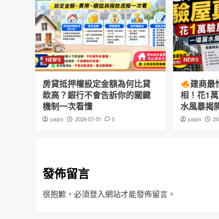
NEWS
NEWS
房貸抵押權設定金額為何比貸
建商最
款高？銀行不會告訴你的關鍵
相！花1
機制一次看懂
水風暴揭
yaojin
0
yaojin
2026-07-31
20
發佈留言
很抱歉，必須
登入
網站才能發佈留言。