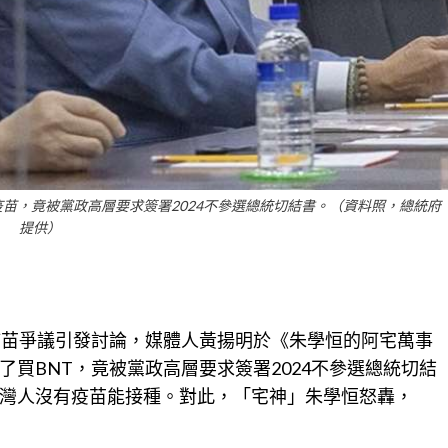
疫苗，竟被黨政高層要求簽署2024不參選總統切結書。（資料照，總統府
提供）
疫苗爭議引發討論，媒體人黃揚明於《朱學恒的阿宅萬事
買BNT，竟被黨政高層要求簽署2024不參選總統切結
灣人沒有疫苗能接種。對此，「宅神」朱學恒怒轟，