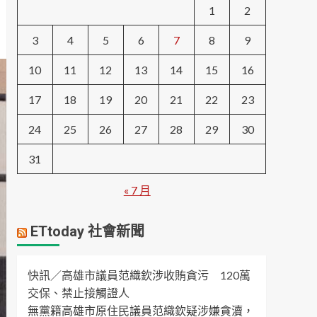
1
2
3
4
5
6
7
8
9
10
11
12
13
14
15
16
17
18
19
20
21
22
23
24
25
26
27
28
29
30
31
« 7 月
ETtoday 社會新聞
快訊／高雄市議員范織欽涉收賄貪污 120萬
交保、禁止接觸證人
無黨籍高雄市原住民議員范織欽疑涉嫌貪瀆，