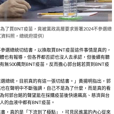
了買BNT疫苗，竟被黨政高層要求簽署2024不參選總
（資料照，總統府提供）
不參選總統切結書，以換取買BNT疫苗這件事情是真的，
體
也有報導，但各界都否認也沒人去承認，但後續有聽
無500萬劑BNT疫苗，反而擔心郭台銘若買到BNT疫
出來選總統，目前真的有這一張切結書。」黃揚明指出，郭
台銘也在聲明中不斷強調，自己不是為了什麼，而是真的看
為何郭台銘的聲望能在
採購
疫苗後快速飆高、慈濟與台
人的血液中都有BNT疫苗。
切結書，真的是「下流到了極點」，可見民進黨的內心從來