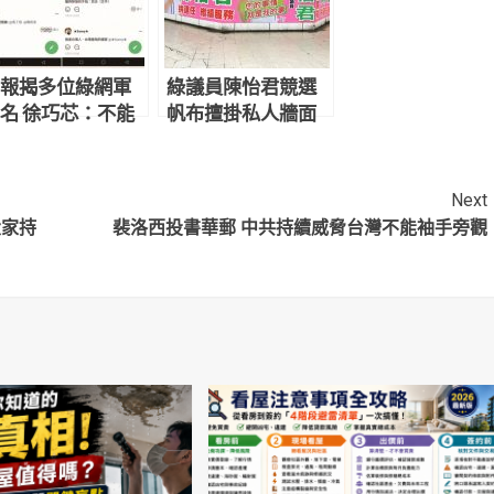
報揭多位綠網軍
綠議員陳怡君競選
名 徐巧芯：不能
帆布擅掛私人牆面
有我看到
遭拆 律師爆料：還
施壓警方為難清潔
人員
Next
大家持
裴洛西投書華郵 中共持續威脅台灣不能袖手旁觀