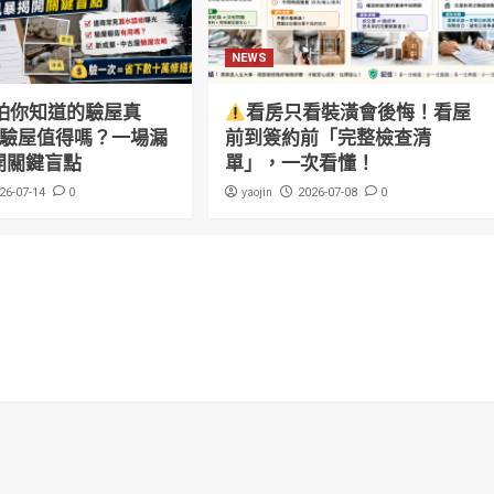
NEWS
怕你知道的驗屋真
看房只看裝潢會後悔！看屋
萬驗屋值得嗎？一場漏
前到簽約前「完整檢查清
開關鍵盲點
單」，一次看懂！
0
yaojin
0
26-07-14
2026-07-08