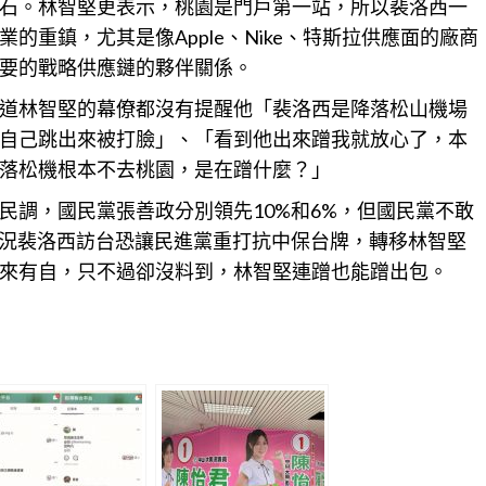
石。林智堅更表示，桃園是門戶第一站，所以裴洛西一
重鎮，尤其是像Apple、Nike、特斯拉供應面的廠商
要的戰略供應鏈的夥伴關係。
道林智堅的幕僚都沒有提醒他「裴洛西是降落松山機場
自己跳出來被打臉」、「看到他出來蹭我就放心了，本
落松機根本不去桃園，是在蹭什麼？」
民調，國民黨張善政分別領先10%和6%，但國民黨不敢
何況裴洛西訪台恐讓民進黨重打抗中保台牌，轉移林智堅
來有自，只不過卻沒料到，林智堅連蹭也能蹭出包。