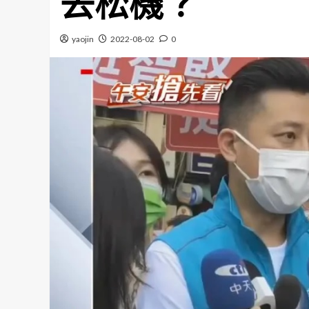
去松機？
yaojin
2022-08-02
0