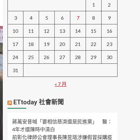
1
2
3
4
5
6
7
8
9
10
11
12
13
14
15
16
17
18
19
20
21
22
23
24
25
26
27
28
29
30
31
« 7 月
ETtoday 社會新聞
蔣萬安昔喊「要相信慈濟還是民進黨」 醫：
4年才還陳時中清白
前彰化律師公會理事長陳昱瑄涉嫌假冒採購疫