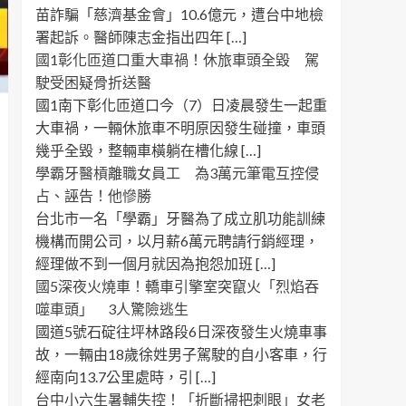
苗詐騙「慈濟基金會」10.6億元，遭台中地檢
署起訴。醫師陳志金指出四年 […]
國1彰化匝道口重大車禍！休旅車頭全毀 駕
駛受困疑骨折送醫
國1南下彰化匝道口今（7）日凌晨發生一起重
大車禍，一輛休旅車不明原因發生碰撞，車頭
幾乎全毀，整輛車橫躺在槽化線 […]
學霸牙醫槓離職女員工 為3萬元筆電互控侵
占、誣告！他慘勝
台北市一名「學霸」牙醫為了成立肌功能訓練
機構而開公司，以月薪6萬元聘請行銷經理，
經理做不到一個月就因為抱怨加班 […]
國5深夜火燒車！轎車引擎室突竄火「烈焰吞
噬車頭」 3人驚險逃生
國道5號石碇往坪林路段6日深夜發生火燒車事
故，一輛由18歲徐姓男子駕駛的自小客車，行
經南向13.7公里處時，引 […]
台中小六生暑輔失控！「折斷掃把刺眼」女老