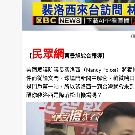
（
民眾網
【
曹景旭綜合報導】
美國眾議院議長裴洛西（Nancy Pelos
件而從論文門、球場門新聞中解套、稍微喘口
是門戶第一站，所以裴洛西一到台灣就會來到
醒你裴洛西是降落松山機場嗎？