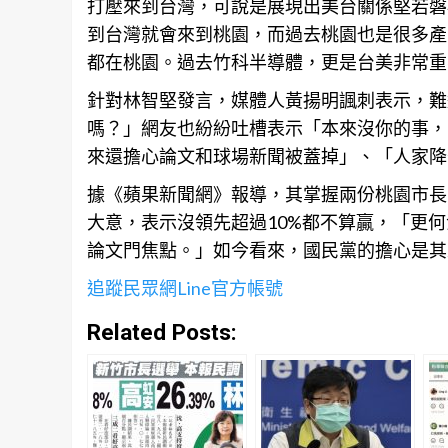
打壓來到台灣，可說是展現出美台關係堅若磐
到台灣就會來到桃園，而過去桃園也是很多產業的
都在桃園。過去竹科半導體，更是台美非常重
針對林智堅發言，媒體人黃揚明諷刺表示，難
嗎？」網友也紛紛吐槽表示「本來沒你的事，
來還擔心論文和球場新聞被蓋掉」、「人家降
據《蘋果新聞網》報導，其掌握兩份桃園市長
大意，表示沒領先超過10%都不算贏，「更
論文門焦點。」如今看來，國民黨的擔心是其
追蹤民眾網Line官方帳號
Related Posts: