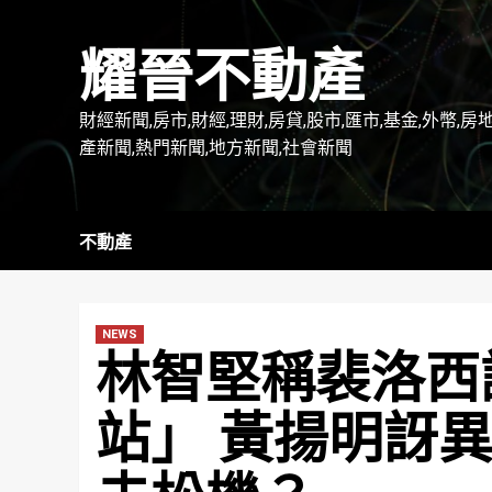
Skip
to
耀晉不動產
content
財經新聞,房市,財經,理財,房貸,股市,匯市,基金,外幣,房
產新聞,熱門新聞,地方新聞,社會新聞
不動產
NEWS
林智堅稱裴洛西
站」 黃揚明訝