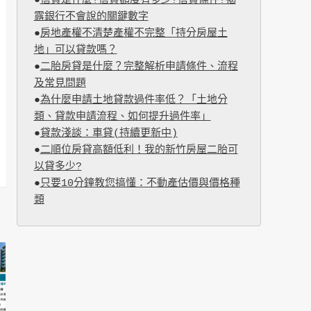
●
信貸是什麼?信貸額度有多少?信貸條件?揭
露銀行不會說的關鍵數字
●
房地產權不清楚產權不完整「持分房屋土
地」可以貸款嗎？
●
二胎房貸是什麼？完整解析申請條件、流程
及常見問題
●
為什麼申請土地貸款過件率低？「土地分
類、貸款申請流程、如何提升過件率」
●
貸款淺談：車貸(持續更新中)
●
二順位房貸高額低利！我的新竹房屋二胎可
以貸多少?
●
只要10分鐘教您搞懂：不動產估價與價格種
類