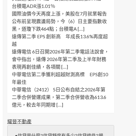
台積電ADR漲1.01％
國際油價今天再度上漲，美股在7月就業報告
公布前呈現震盪局勢，今（6）日主要指數收
黑，道瓊下跌464點；台積電A […]
遠傳第二季 EPS 創新高 年成長13.6%再度超
越
遠傳電信 6日召開2026年第二季電話法說會，
會中指出，遠傳 2026年第二季及上半年財務
表現再創佳績，各項關 […]
中華電信第二季獲利超越財測高標 EPS創10
年最佳
中華電信（2412） 5日公布自結之2026年第
二季合併營運成果，第二季合併營收為613.6
億元，較去年同期增 […]
耀晉不動產