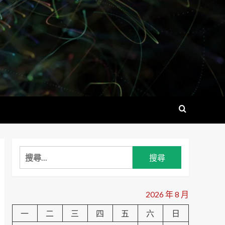
搜
尋
關
鍵
2026 年 8 月
字:
一
二
三
四
五
六
日