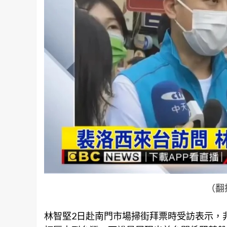
（翻
林智堅2日赴南門市場掃街拜票時受訪表示，