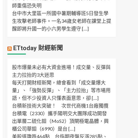
師重傷恐失明
台中市大里區一所國中暑期輔導班5日發生學
生攻擊老師事件。一名34歲女老師在課堂上提
醒即將升國一的小六男學生遵守 […]
ETtoday 財經新聞
股市爆量未必有大資金進場！成交量、反彈與
主力拉抬的3大迷思
每天打開財經新聞，總會看到「成交量爆大
量」、「強勢反彈」、「主力拉抬」等市場用
語，但不少投資人只懂表面意思，卻 […]
台積新技術大突破！ 次世代商機1台廠獨攬
台積電（2330）攜手陽明交大團隊成功開發
出單層二硫化鉬（MoS2）頂閘極電晶體，興
櫃公司華鉬（6990）是台 […]
美股道瓊跌464點 台指期夜盤反漲285點、