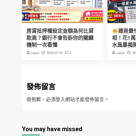
NEWS
NEWS
房貸抵押權設定金額為何比貸
建商最
款高？銀行不會告訴你的關鍵
相！花1
機制一次看懂
水風暴揭
yaojin
0
yaojin
2026-07-31
20
發佈留言
很抱歉，必須
登入
網站才能發佈留言。
You may have missed