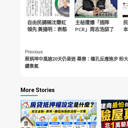
自由民調稱沈慧虹
主秘遭爆「插隊
民
領先 黃揚明：表態
PCR」周志浩認了
本
率太低「嚴重低估
有拜託台北市！理
只
林耕仁」
由是指揮中心滿重
要
Continue
Previous
蔡炳坤中風逾20天仍昏迷 幕僚：瞳孔反應進步 盼
Reading
續集氣
More Stories