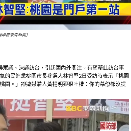
翻攝自東森新聞）
i）將獨排眾議、決議訪台，引起國內外關注。有望藉此訪台事
氣的民進黨桃園市長參選人林智堅2日受訪時表示「桃園
桃園。」卻遭媒體人黃揚明狠狠吐槽：你的幕僚都沒提