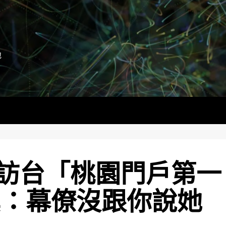
地
訪台「桃園門戶第一
異：幕僚沒跟你說她