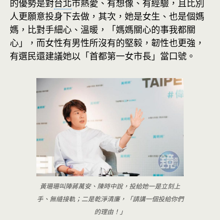
的優勢是對
台北
市熱愛、有想像、有經驗，且比別
人更願意投身下去做，其次，她是女生、也是個媽
媽，比對手細心、溫暖，「媽媽關心的事我都關
心」，而女性有男性所沒有的堅毅，韌性也更強，
有選民還建議她以「首都第一女市長」當口號。
黃珊珊叫陣蔣萬安、陳時中說，投給她一是立刻上
手、無縫接軌；二是乾淨清廉，「請講一個投給你們
的理由！」