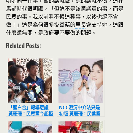
明明同一件事，藍的講就做，綠的講就不做，這在
馬郝時代很明顯，「但這不是該黨議員的事，而是
民眾的事。我以前看不慣這種事，以後也絕不會
做！」這是為何很多掛黨籍的
里長
會支持她，這跟
什麼黨無關，是政府要不要做的問題。
Related Posts:
「藍白合」報導惹議
NCC澄清中介法只是
黃珊珊：民眾黨今起拒
初版 黃珊珊：民進黨
上三立節目
想把水打混