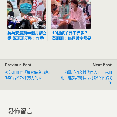
蔣萬安選前半個月辭立
10個孩子算不算多？
委 黃珊珊反酸：作秀
黃珊珊：每個數字都是
的成分居高
家長的全部
Previous Post
Next Post
黃珊珊轟「搞棄保沒出息」
回擊「柯文哲代理人」 黃珊
怒嗆看不起不努力的人
珊：連參謀總長哥哥都管不了我
發佈留言