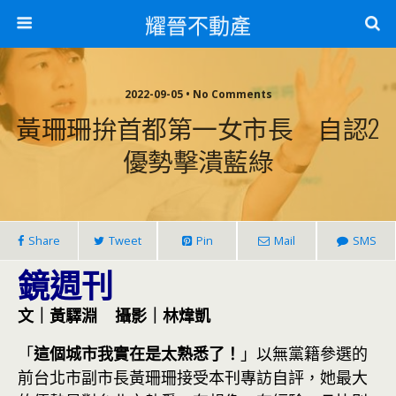
耀晉不動產
2022-09-05 • No Comments
黃珊珊拚首都第一女市長 自認2
優勢擊潰藍綠
Share
Tweet
Pin
Mail
SMS
鏡週刊
文｜黃驛淵 攝影｜林煒凱
「
這個城市我實在是太熟悉了！
」以無黨籍參選的
前台北市副市長黃珊珊接受本刊專訪自評，她最大