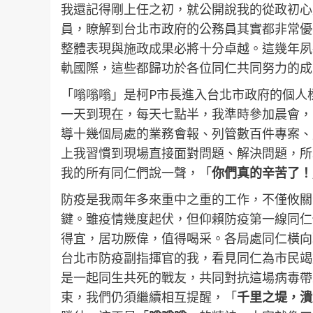
我還記得剛上任之初，就公開說我的從政初心
員，瞭解到台北市政府的公務員其實都非常優
整體表現與施政成果必將十分卓越。這幾年夙
軌國際，這些都歸功於各位同仁共同努力的成果
「嗡嗡嗡」是柯P市長進入台北市政府的個人
一天到現在，每天七點半，我準時參加晨會，
導十幾個局處的業務會報、列管數百件專案、
上我習慣到現場直接面對問題、解決問題，所
我的所有同仁們說一聲，「
你們真的辛苦了！
防疫是我兩年多來重中之重的工作，不僅攸關
鍵。雖疫情幾度起伏，但仰賴防疫第一線同仁
得宜，居功厥偉，值得喝采。各局處同仁橫向
台北市防疫副指揮官的我，看見同仁為市民竭
是一起同生共死的戰友，共同對抗這場病毒帶
束，我們仍須繼續相互提醒，「
千里之堤，潰