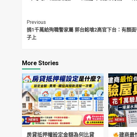
陳時中翻車 起底
陳時中批：有人喜
2
曾同框林靜儀
歡連連看可以停了
珊
Continue
Previous
捐1千萬給殉職警家屬 郭台銘嗆2高官下台：有顏面
Reading
子上
More Stories
NEWS
NEWS
房貸抵押權設定金額為何比貸
建商最