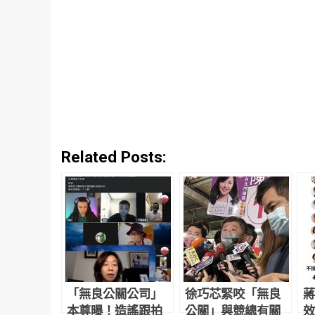
Related Posts:
「無良公關公司」
徐巧芯緊咬「無良
蔣
本尊曝！造謠跟拍
公關」與競總有關
效