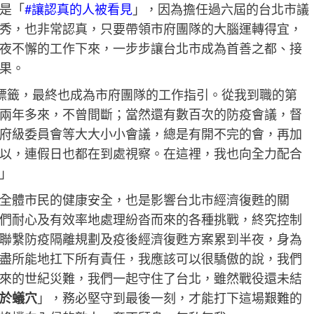
是「
#讓認真的人被看見
」，因為擔任過六屆的台北市議
秀，也非常認真，只要帶領市府團隊的大腦運轉得宜，
夜不懈的工作下來，一步步讓台北市成為首善之都、接
。​​
標籤，最終也成為市府團隊的工作指引。從我到職的第
兩年多來，不曾間斷；當然還有數百次的防疫會議，督
府級委員會等大大小小會議，總是有開不完的會，再加
以，連假日也都在到處視察。在這裡，我也向全力配合
」​​
全體市民的健康安全，也是影響台北市經濟復甦的關
們耐心及有效率地處理紛沓而來的各種挑戰，終究控制
聯繫防疫隔離規劃及疫後經濟復甦方案累到半夜，身為
盡所能地扛下所有責任，我應該可以很驕傲的說，我們
來的世紀災難，我們一起守住了台北，雖然戰役還未結
於蟻穴
」，務必堅守到最後一刻，才能打下這場艱難的