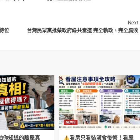
6.2%差距曝 黃
︰感激他對新北市
珊墊底僅21.7%
的付出 事情應正向
看待
Next
待位
台灣民眾黨批蔡政府綠共當道 完全執政，完全腐敗
NEWS
怕你知道的驗屋真
看房只看裝潢會後悔！看屋