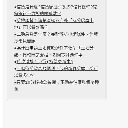
●
信貸是什麼?信貸額度有多少?信貸條件?揭
露銀行不會說的關鍵數字
●
房地產權不清楚產權不完整「持分房屋土
地」可以貸款嗎？
●
二胎房貸是什麼？完整解析申請條件、流程
及常見問題
●
為什麼申請土地貸款過件率低？「土地分
類、貸款申請流程、如何提升過件率」
●
貸款淺談：車貸(持續更新中)
●
二順位房貸高額低利！我的新竹房屋二胎可
以貸多少?
●
只要10分鐘教您搞懂：不動產估價與價格種
類