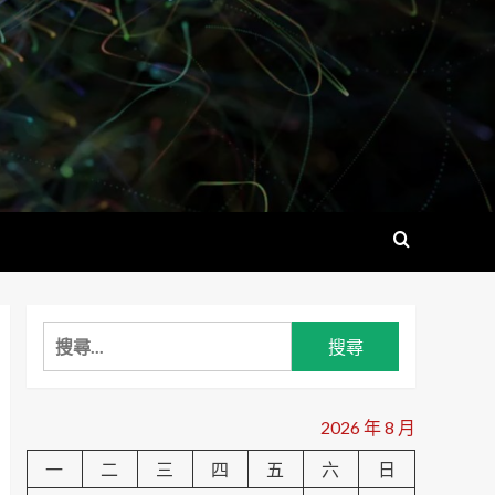
搜
尋
關
鍵
2026 年 8 月
字:
一
二
三
四
五
六
日