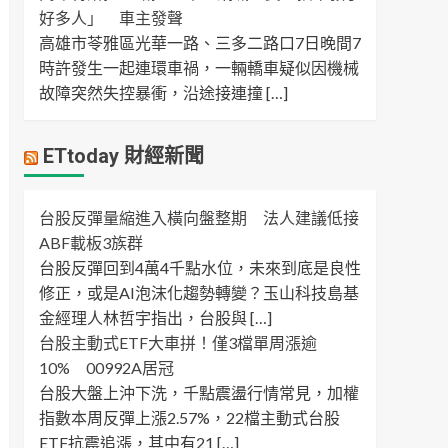
好多人」 車主發聲
高雄市苓雅區光華一路、三多二路口7日晚間7
時許發生一起連環車禍，一輛轎車疑似因機械
故障突然失控暴衝，沿途接連撞 […]
ETtoday 財經新聞
台股反彈量縮進入橫向盤整期 法人建議低接
ABF載板3族群
台股反彈回到4萬4千點水位，未來到底是良性
修正，或是AI泡沫化趨勢轉變？玉山科技島基
金經理人林哲宇指出，台股與 […]
台股主動式ETF大車拼！僅3檔單周漲逾
10% 00992A居冠
台股大盤上沖下洗，千點震盪行情常見，加權
指數本周反彈上漲2.57%，22檔主動式台股
ETF抗震追漲，其中有21 […]