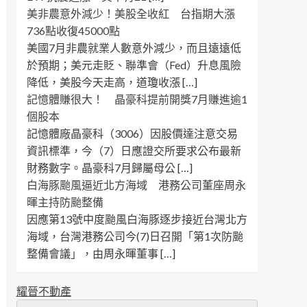
美非農意外減少！美股全收紅 台指期大漲
736點收復45000點
美國7月非農就業人數意外減少，而且遠遠低
於預期；美元走貶、聯準會（Fed）升息風險
降低，美股今天走高，道瓊收漲 […]
記憶體賺很大！ 晶豪科提前開獎7月賺進逾1
個股本
記憶體廠晶豪科（3006）因股價達注意交易
資訊標準，今（7）日應證交所要求公布最新
財務數字。晶豪科7月歸屬母公 […]
白海豚颱風逼近北方海域 港務公司董座周永
暉主持防颱整備
因應第13號中度颱風白海豚逐步接近台灣北方
海域，台灣港務公司今(7)日召開「第1次防颱
整備會議」，由周永暉董事 […]
耀晉不動產