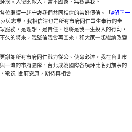
蜂撲向入侵的敵人，奮不顧身、無私無我。​​
各位繼續一起守護我們共同相信的美好價值。「
#留下一
初衷與志業，我相信這也是所有市府同仁畢生奉行的圭
眾服務，是理想、是責任、也將是我一生投入的行動，
不久的將來，我堅信我會再回來，和大家一起繼續改變
更謝謝所有市府同仁戮力從公、使命必達，我在台北市
與一流的市府團隊，台北成為國際各項評比名列前茅的
 ​ ​ 闔府安康，期待再相會！​​