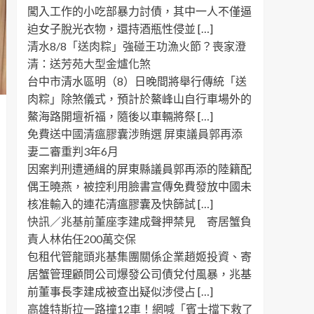
闖入工作的小吃部暴力討債，其中一人不僅逼
迫女子脫光衣物，還持酒瓶性侵並 […]
清水8/8「送肉粽」強碰王功漁火節？喪家澄
清：送芳苑大型金爐化煞
台中市清水區明（8）日晚間將舉行傳統「送
肉粽」除煞儀式，預計於鰲峰山自行車場外的
鰲海路開壇祈福，隨後以車輛將祭 […]
免費送中國清瘟膠囊涉賄選 屏東議員郭再添
妻二審重判3年6月
因案判刑遭通緝的屏東縣議員郭再添的陸籍配
偶王曉燕，被控利用臉書宣傳免費發放中國未
核准輸入的連花清瘟膠囊及快篩試 […]
快訊／兆基前董座李建成聲押禁見 寄居蟹負
責人林佑任200萬交保
包租代管龍頭兆基集團關係企業趙姬投資、寄
居蟹管理顧問公司爆發公司債兌付風暴，兆基
前董事長李建成被查出疑似涉侵占 […]
高雄特斯拉一路撞12車！網喊「賓士擋下救了