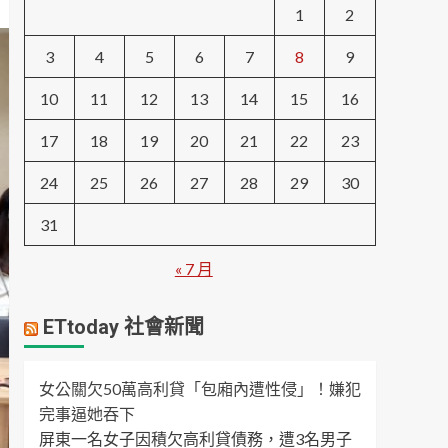
1
2
3
4
5
6
7
8
9
10
11
12
13
14
15
16
17
18
19
20
21
22
23
24
25
26
27
28
29
30
31
« 7 月
ETtoday 社會新聞
女公關欠50萬高利貸「包廂內遭性侵」！嫌犯
完事逼她吞下
屏東一名女子因積欠高利貸債務，遭3名男子