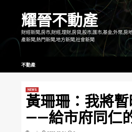
Skip
to
耀晉不動產
content
財經新聞,房市,財經,理財,房貸,股市,匯市,基金,外幣,房
產新聞,熱門新聞,地方新聞,社會新聞
不動產
NEWS
黃珊珊：我將暫
——給市府同仁