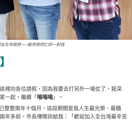
台北市政府——給市府同仁的一封信
】​
這裡向各位請假，因為我要去打另外一場仗了，我深
家一起，繼續「
嗡嗡嗡
」。​​
迄今已整整兩年十個月，這段期間是我人生最光榮、最驕
兩年多前，市長傳簡訊給我：「歡迎加入全台灣最辛苦