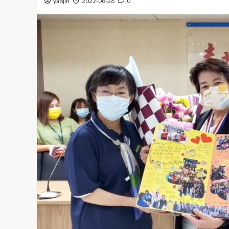
yaojin
2022-08-26
0