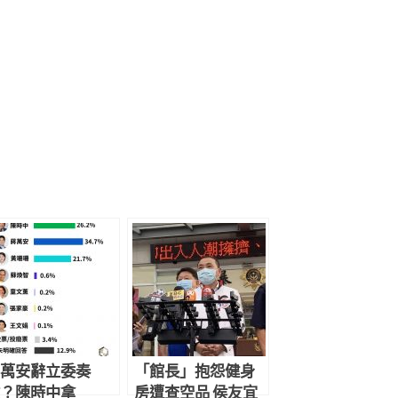
萬安辭立委奏
「館長」抱怨健身
？陳時中拿
房遭查空品 侯友宜