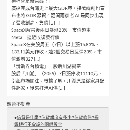
槓桿會是新常態？」
廣達完成台灣史上最大GDR案，接著緯創也宣
布也將 GDR 募資。翻開兩家老 AI 是同步出現
了營收創高、負債比 […]
SpaceX解禁後兩日暴漲23%！市值超車
Meta 逼近收復發行價
SpaceX在美股周五（7日）以上漲15.83%、
133.11美元作收，連2個交易日反彈23%，市
值激增327 […]
「滑軌界台積電」 股后川湖揭密
股后「川湖」（2059）7日漲停收11110元，
引起市場關注。根據了解，川湖原是從家具配
件起家，後來打進AI供 […]
耀晉不動產
●
信貸是什麼?信貸額度有多少?信貸條件?揭
露銀行不會說的關鍵數字