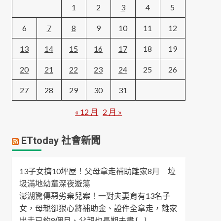
1
2
3
4
5
6
7
8
9
10
11
12
13
14
15
16
17
18
19
20
21
22
23
24
25
26
27
28
29
30
31
« 12 月
2 月 »
ETtoday 社會新聞
13子女擠10坪屋！父母拿走補助離家8月 垃
圾滿地幼童深夜遊蕩
澎湖驚傳惡劣棄兒案！一對夫妻育有13名子
女，母親卻狠心將補助金、證件全拿走，離家
出走已約8個月、父親也長期未盡 […]