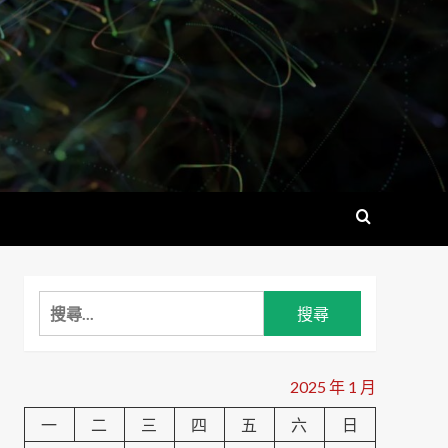
搜
尋
關
鍵
2025 年 1 月
字:
一
二
三
四
五
六
日