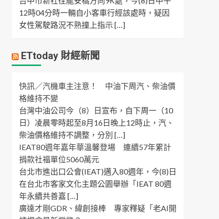
台中市新社往龍安橋方向9K處，今(8)日中午
12時04分時一輛自小客車行經該處時，疑因
女性駕駛路況不熟撞上指示 […]
ETtoday 財經新聞
快訊／汽機車主注意！ 中油下周汽、柴油價
格維持不變
台灣中油公司今（8）日宣布，自下周一（10
日）凌晨零時起至8月16日晚上12時止，汽、
柴油價格維持不調整，分別 […]
IEAT80週年嘉年華溫馨登場 連續57年累計
捐款社福單位5060萬元
台北市進出口公會(IEAT)邁入80週年，今(8)日
在台北市客家文化主題公園舉辦「IEAT 80週
年永續共善嘉 […]
廣達才剛GDR、緯創接棒 專家釋疑「老AI開