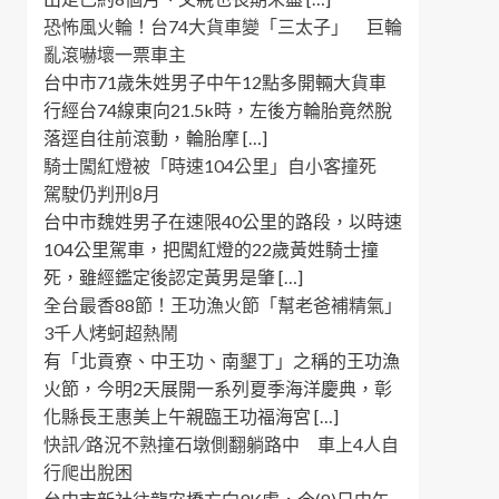
恐怖風火輪！台74大貨車變「三太子」 巨輪
亂滾嚇壞一票車主
台中市71歲朱姓男子中午12點多開輛大貨車
行經台74線東向21.5k時，左後方輪胎竟然脫
落逕自往前滾動，輪胎摩 […]
騎士闖紅燈被「時速104公里」自小客撞死
駕駛仍判刑8月
台中市魏姓男子在速限40公里的路段，以時速
104公里駕車，把闖紅燈的22歲黃姓騎士撞
死，雖經鑑定後認定黃男是肇 […]
全台最香88節！王功漁火節「幫老爸補精氣」
3千人烤蚵超熱鬧
有「北貢寮、中王功、南墾丁」之稱的王功漁
火節，今明2天展開一系列夏季海洋慶典，彰
化縣長王惠美上午親臨王功福海宮 […]
快訊 ∕ 路況不熟撞石墩側翻躺路中 車上4人自
行爬出脫困