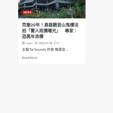
NEWS
荒廢20年！高雄觀音山鬼樓法
拍「驚人底價曝光」 專家：
恐萬年流標
yaojin
0
2025-01-08
太報Tai Sounds 作者 陳康宜 ...
Read More