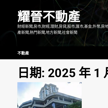
Skip
to
耀晉不動產
content
財經新聞,房市,財經,理財,房貸,股市,匯市,基金,外幣,房
產新聞,熱門新聞,地方新聞,社會新聞
不動產
日期:
2025 年 1 