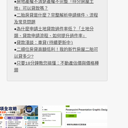
●
房地產權不清楚產權不完整「持分房屋土
地」可以貸款嗎？
●
二胎房貸是什麼？完整解析申請條件、流程
及常見問題
●
為什麼申請土地貸款過件率低？「土地分
類、貸款申請流程、如何提升過件率」
●
貸款淺談：車貸(持續更新中)
●
二順位房貸高額低利！我的新竹房屋二胎可
以貸多少?
●
只要10分鐘教您搞懂：不動產估價與價格種
類