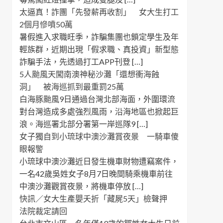
太逼真！詐團「先發薪再收割」 女大生打工
2個月慘噴50萬
暑假進入求職旺季，詐騙集團也鎖定學生及年
輕族群，近期出現「假求職、真投資」新型態
詐騙手法，先透過打工APP刊登 […]
5人颱風天闖南澳神秘沙灘「還想衝海蝕
洞」 被海巡抓到最重罰25萬
白海豚颱風9日通過台灣北部海面，外圍環流
對台灣造成多處強烈風雨，沿海地區也掀起巨
浪。海巡署北部分署第一岸巡隊9 […]
女子獨自到小琉球中澳沙灘賞夜景 一騎車傻
眼報警
小琉球中澳沙灘近日發生機車財物遭竊案件，
一名42歲吳姓女子8月7日晚間騎乘機車前往
中澳沙灘觀賞夜景，將機車停放 […]
快訊／女大生產嬰夭折「藏屍5天」檢聲押
法院裁定請回