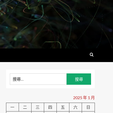
搜
尋
關
鍵
2025 年 1 月
字:
一
二
三
四
五
六
日