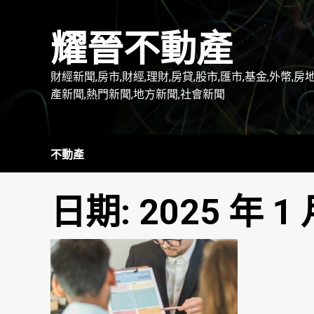
Skip
to
耀晉不動產
content
財經新聞,房市,財經,理財,房貸,股市,匯市,基金,外幣,房
產新聞,熱門新聞,地方新聞,社會新聞
不動產
日期:
2025 年 1 