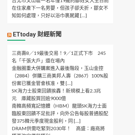
台北市文山區一名年僅19歲的鄒姓女大生日前
在住家產下一名男嬰，但孩子卻夭折，鄒女不
知如何處理，只好以浴巾裹屍藏 […]
ETtoday 財經新聞
三商壽8／19最後交易！9／1正式下市 245
名「千張大戶」還在場內
金融圈重大併購案進入最後階段，玉山金控
（2884）併購三商美邦人壽（2867）100%股
份案已獲金管會核准，雙 […]
SK海力士股東回饋挨轟！新規模上看2.3兆
元 庫藏股買回逾9000億
南韓高頻寬記憶體（HBM）龍頭SK海力士面
臨股東回饋不足批評，向外公告每股普通股配
發375韓元季度現金股利，同 […]
DRAM供需吃緊到2030年！ 高盛：廠商將