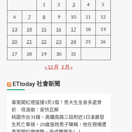
1
2
3
4
5
6
7
8
9
10
11
12
13
14
15
16
17
18
19
20
21
22
23
24
25
26
27
28
29
30
31
« 12 月
2 月 »
ETtoday 社會新聞
毒駕闖紅燈猛撞1死1傷！男大生全身多處骨
折 母淚崩：家快瓦解
桃園市台31線、高鐵南路三段附近1日凌晨發
生死亡車禍，20歲張姓男子聲稱，他在現場遭
毒駕闖紅燈撞擊，造成雙腿及 […]