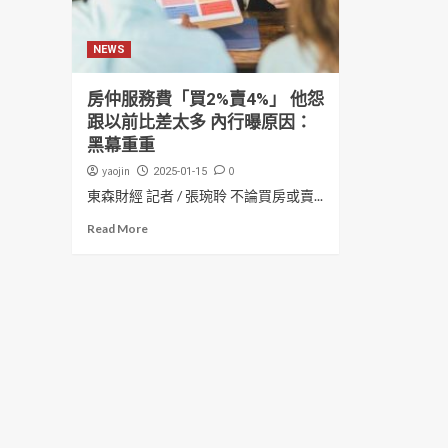
NEWS
房仲服務費「買2%賣4%」 他怨
跟以前比差太多 內行曝原因：
黑幕重重
yaojin
0
2025-01-15
東森財經 記者 / 張琬聆 不論買房或賣...
Read More