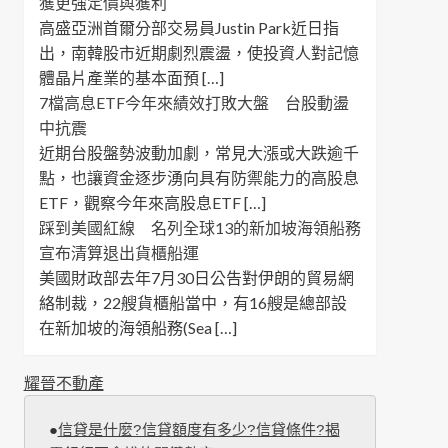
獲更強定價與獲利
高盛亞洲首爾分部交易員Justin Park近日指
出，南韓股市近期劇烈震盪，使投資人對記憶
體晶片產業的基本面預 […]
7檔高息ETF今年來績效打敗大盤 台股動盪
中抗震
近期台股盤勢波動加劇，常見大漲或大跌逾千
點，也讓資金逐步湧向具有防禦能力的高股息
ETF，觀察今年來高股息ETF […]
踩到美國紅線 名列全球13的新加坡海領船務
宣布清算退出貨櫃船運
美國財政部去年7月30日公告對伊朗的貿易網
絡制裁，22艘貨櫃船當中，有16艘是總部設
在新加坡的海領船務(Sea […]
耀晉不動產
●
信貸是什麼?信貸額度有多少?信貸條件?揭