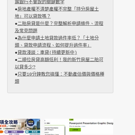
露銀行不會說的關鍵數字
●
房地產權不清楚產權不完整「持分房屋土
地」可以貸款嗎？
●
二胎房貸是什麼？完整解析申請條件、流程
及常見問題
●
為什麼申請土地貸款過件率低？「土地分
類、貸款申請流程、如何提升過件率」
●
貸款淺談：車貸(持續更新中)
●
二順位房貸高額低利！我的新竹房屋二胎可
以貸多少?
●
只要10分鐘教您搞懂：不動產估價與價格種
類