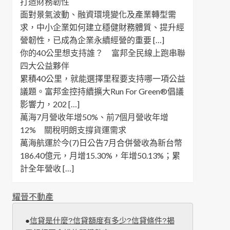
打造財務韌性
面對景氣波動、融資環境變化及產業轉型需
求，中小企業如何建立穩健財務體質、提升經
營韌性，已成為企業永續經營的重要 […]
你的40公里想支持誰？ 富邦全民線上跑串聯
四大公益夥伴
累積40公里，就能選擇里程要支持哪一項公益
議題。富邦金控持續擴大Run For Green®倡議
影響力，202 […]
萬海7月營收年增50%、前7個月營收年增
12% 關稅明朗支撐貨運需求
萬海航運於今(7)日公告7月合併營收為新台幣
186.40億元，月增15.30%，年增50.13%；累
計全年營收 […]
耀晉不動產
●
信貸是什麼?信貸額度有多少?信貸條件?揭