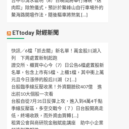
台中市清水區明（8）日晚間將舉行傳統「送
肉粽」除煞儀式，預計於鰲峰山自行車場外的
鰲海路開壇作法，隨後驅車將煞氣 […]
ETtoday 財經新聞
快訊／6檔「抓去關」新名單！萬金股川湖入
列 下周處置新制起跑
證交所、櫃買中心今（7）日公告6檔處置股新
名單，包含上市有5檔、上櫃1檔，其中衝上萬
元且今日漲停的股后川湖（2 […]
台股臨季線反壓收黑！外資翻臉砍407億 進
出前10大個股一次看
台股自從7月31日反彈上攻，進入到4萬4千點
季線反壓區，多空交戰今（７）日台股開高走
低，終場收跌，而外資由買轉 […]
租賃公會與商研院金融賦能講座 助中小企業