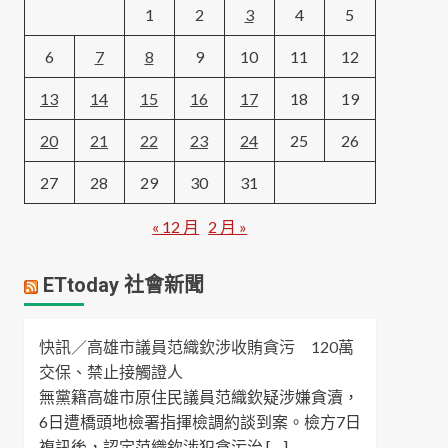
1
2
3
4
5
6
7
8
9
10
11
12
13
14
15
16
17
18
19
20
21
22
23
24
25
26
27
28
29
30
31
« 12 月
2 月 »
ETtoday 社會新聞
快訊／高雄市議員范織欽涉收賄貪污 120萬
交保、禁止接觸證人
無黨籍高雄市原住民議員范織欽疑涉嫌貪瀆，
6日遭橋頭地檢署指揮檢調約談到案。檢方7日
複訊後，認定范織欽涉犯貪污治 […]