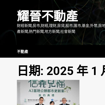
Skip
to
耀晉不動產
content
財經新聞,房市,財經,理財,房貸,股市,匯市,基金,外幣,房
產新聞,熱門新聞,地方新聞,社會新聞
不動產
日期:
2025 年 1 