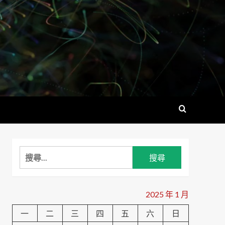
搜
尋
關
鍵
2025 年 1 月
字:
一
二
三
四
五
六
日