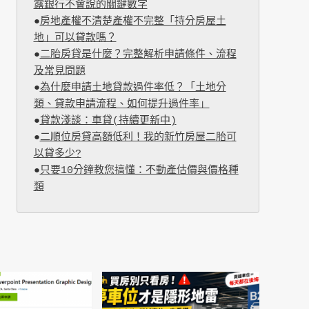
露銀行不會說的關鍵數字
●
房地產權不清楚產權不完整「持分房屋土
地」可以貸款嗎？
●
二胎房貸是什麼？完整解析申請條件、流程
及常見問題
●
為什麼申請土地貸款過件率低？「土地分
類、貸款申請流程、如何提升過件率」
●
貸款淺談：車貸(持續更新中)
●
二順位房貸高額低利！我的新竹房屋二胎可
以貸多少?
●
只要10分鐘教您搞懂：不動產估價與價格種
類