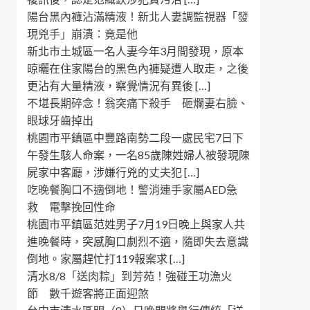
陽台黑內褲沾滿精液！新北人妻調監視器「發
現兇手」崩潰：竟是他
新北市土城區一名人妻今年3月間發現，原本
晾曬在住家陽台的黑色內褲疑遭人取走，之後
更沾有大量精液，察覺情況有異後 […]
不堪長期碎念！翁突痛下殺手 砸爛妻右臉、
眼球牙齒掉出
桃園市平鎮區中豐路南勢二段一處民宅7日下
午發生駭人命案，一名85歲陳姓婦人被發現陳
屍家中客廳，涉嫌行兇的丈夫犯 […]
吃晚餐胸口不適倒地！警消連手家屬AED急
救 電擊挽回性命
桃園市平鎮區范姓男子7月19日晚上與家人共
進晚餐時，突感胸口劇烈不適，隨即失去意識
倒地。家屬趕忙打119報案求 […]
清水8/8「送肉粽」到芳苑！強碰王功漁火
節 數千遊客將正面迎煞