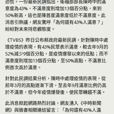
恐慌。一份最新
民調
指出，衛福部部長陳時中的滿
意度為43%，不滿意度則增加13個百分點，來到
50%新高，這也是陳首度滿意度低於不滿意度。此
消息引熱議，網友驚呼「為何還有43%人滿意？」
紛紛對未來持悲觀態度。
《TVBS》昨日公布蔡政府最新
民調
，針對陳時中處
理疫情的表現，有43%民眾表示滿意，較去年9月的
52%減少9個百分點，是疫情爆發以來的低點；而不
滿意度則增加13個百分點，至50%高點，不滿意比
例首次高於滿意。
針對此
民調
結果分析，陳時中處理疫情的表現，從
前年3月的高點逐漸下滑，至去年9月滿意比例仍高
於不滿意，但今年疫情爆發後，使民眾轉趨不滿。
此消息掀起網路熱烈討論，網友湧入《中時新聞
網》與臉書相關連結留言：「為何還有43%人滿