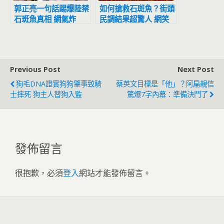
郭正亮一句話踢爆陸禁
如何搶救石斑魚？街頭
石斑魚真相 網氣炸
民調結果超驚人 網笑
了：當人民白癡？
翻：817快來
Previous Post
Next Post
狗毛DNA證實狗狗肇事致騎
蔡英文目標是「他」？阿扁親信
士摔死 狗主人替狗入監
驚爆7字內幕：準備決鬥了
發佈留言
很抱歉，必須
登入
網站才能發佈留言。