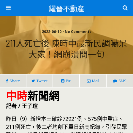
耀晉不動產
2022-06-10 • No Comments
211人死亡後 陳時中最新民調嚇呆
大家！網崩潰問一句
Share
Tweet
Pin
Mail
SMS
中時
新聞網
記者 / 王子瑄
昨日（9）新增本土確診72921例、575例中重症、
211例死亡，後二者均創下單日新高紀錄，引發民眾