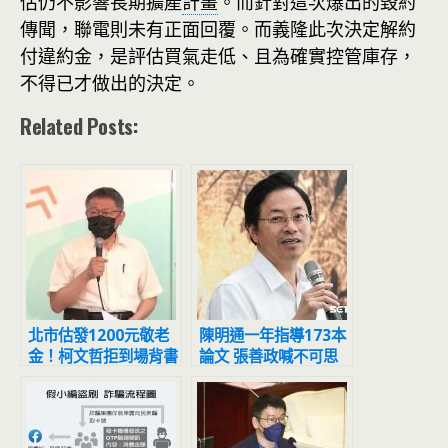
估仍不影響長期擴產
計畫
。而針對這次爆出的毀約
傳聞，聯電則未有正面回覆。而義隆此次決定解約
付違約金，是評估買氣走低、且為確實控管庫存，
不得已才做出的決定。
Related Posts:
北市估發1200元敬老
陳明通一年指導173本
金！柯文哲拒到場背書
論文 張善政喊不可思
黃珊珊代打
議：天文數字