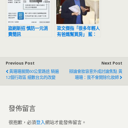
盜刷新招 慎防一元消
梁文傑指「很多年輕人
費簡訊
有爸媽幫買房」 藍：
民進黨檢討你爸媽不努
力
Previous Post
Next Post
黃珊珊展開60公里路途 騎遍
辯論會妝容意外成討論焦點 黃
12個行政區 細數台北的改變
珊珊：我不會開除化妝師
發佈留言
很抱歉，必須
登入
網站才能發佈留言。