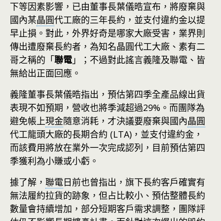
下等因素影響，已由董事長葉儀晧宣布，將廢棄與
國內某
晶圓
代工廠的三年長約，並支付違約金以提
早止損。對此，外界好奇是哪家大廠受害，業界則
傳出遭廢棄長約者，為知名晶圓代工大廠、素有二
哥之稱的「
聯電
」；不過對此謠言義隆及聯電、皆
無給出正面回應。
義隆董事長葉儀晧指出，預估第四季全產品線出貨
表現不如預期，營收也將季減超過29%。而團隊為
避免帳上
現金
隨意消耗，才決議要廢棄與國內
晶圓
代工龍頭大廠的長期合約 (LTA)，並支付違約金，
而該費用將放在業外一次完成認列，目前預估第四
季獲利為小賺或小虧。
據了解，
聯電
日前也曾指出，旗下長約客戶確實有
無法履約拉貨的跡象，但占比較小、預估整體長約
數量會持續增加，部分短期客戶需求調整，團隊評