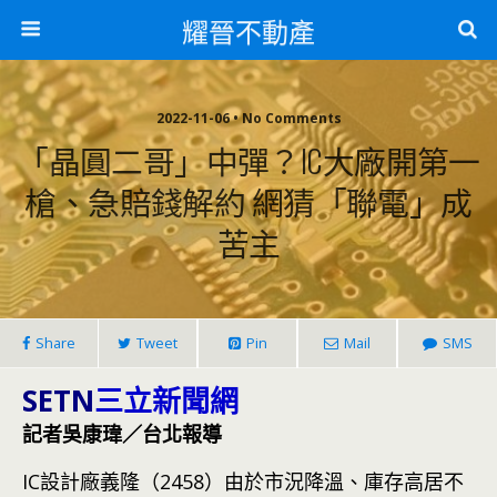
耀晉不動產
2022-11-06 • No Comments
「晶圓二哥」中彈？IC大廠開第一
槍、急賠錢解約 網猜「聯電」成
苦主
Share
Tweet
Pin
Mail
SMS
SETN
三立新聞網
記者吳康瑋／台北報導
IC設計廠義隆（2458）由於市況降溫、庫存高居不