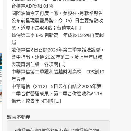
台積電ADR漲1.01％
國際油價今天再度上漲，美股在7月就業報告
公布前呈現震盪局勢，今（6）日主要指數收
黑，道瓊下跌464點；台積電A […]
遠傳第二季 EPS 創新高 年成長13.6%再度超
越
遠傳電信 6日召開2026年第二季電話法說會，
會中指出，遠傳 2026年第二季及上半年財務
表現再創佳績，各項關 […]
中華電信第二季獲利超越財測高標 EPS創10
年最佳
中華電信（2412） 5日公布自結之2026年第
二季合併營運成果，第二季合併營收為613.6
億元，較去年同期增 […]
耀晉不動產