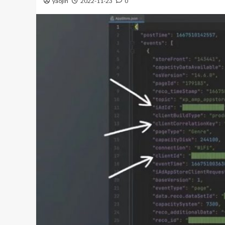
yaojin
2022-11-23
0