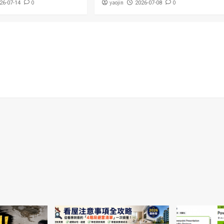
0
yaojin
0
26-07-14
2026-07-08