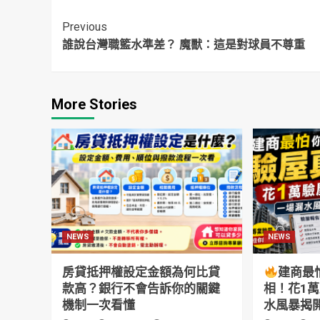
Continue
Previous
誰說台灣職籃水準差？ 魔獸：這是對球員不尊重
Reading
More Stories
NEWS
NEWS
房貸抵押權設定金額為何比貸
建商最
款高？銀行不會告訴你的關鍵
相！花1
機制一次看懂
水風暴揭