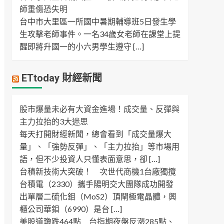
師重傷恐失明
台中市大里區一所國中暑期輔導班5日發生學
生攻擊老師事件。一名34歲女老師在課堂上提
醒即將升國一的小六男學生遵守 […]
ETtoday 財經新聞
股市爆量未必有大資金進場！成交量、反彈與
主力拉抬的3大迷思
每天打開財經新聞，總會看到「成交量爆大
量」、「強勢反彈」、「主力拉抬」等市場用
語，但不少投資人只懂表面意思，卻 […]
台積新技術大突破！ 次世代商機1台廠獨攬
台積電（2330）攜手陽明交大團隊成功開發
出單層二硫化鉬（MoS2）頂閘極電晶體，興
櫃公司華鉬（6990）是台 […]
美股道瓊跌464點 台指期夜盤反漲285點、