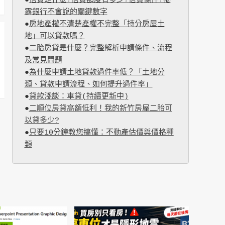
●
信貸是什麼?信貸額度有多少?信貸條件?揭
露銀行不會說的關鍵數字
●
房地產權不清楚產權不完整「持分房屋土
地」可以貸款嗎？
●
二胎房貸是什麼？完整解析申請條件、流程
及常見問題
●
為什麼申請土地貸款過件率低？「土地分
類、貸款申請流程、如何提升過件率」
●
貸款淺談：車貸(持續更新中)
●
二順位房貸高額低利！我的新竹房屋二胎可
以貸多少?
●
只要10分鐘教您搞懂：不動產估價與價格種
類