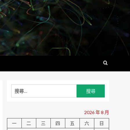
搜
尋
關
鍵
2026 年 8 月
字:
一
二
三
四
五
六
日