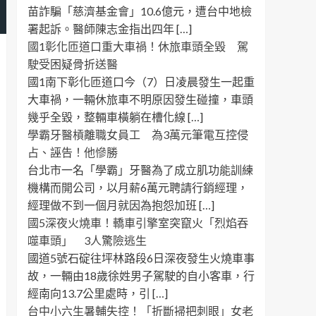
苗詐騙「慈濟基金會」10.6億元，遭台中地檢
署起訴。醫師陳志金指出四年 […]
國1彰化匝道口重大車禍！休旅車頭全毀 駕
駛受困疑骨折送醫
國1南下彰化匝道口今（7）日凌晨發生一起重
大車禍，一輛休旅車不明原因發生碰撞，車頭
幾乎全毀，整輛車橫躺在槽化線 […]
學霸牙醫槓離職女員工 為3萬元筆電互控侵
占、誣告！他慘勝
台北市一名「學霸」牙醫為了成立肌功能訓練
機構而開公司，以月薪6萬元聘請行銷經理，
經理做不到一個月就因為抱怨加班 […]
國5深夜火燒車！轎車引擎室突竄火「烈焰吞
噬車頭」 3人驚險逃生
國道5號石碇往坪林路段6日深夜發生火燒車事
故，一輛由18歲徐姓男子駕駛的自小客車，行
經南向13.7公里處時，引 […]
台中小六生暑輔失控！「折斷掃把刺眼」女老