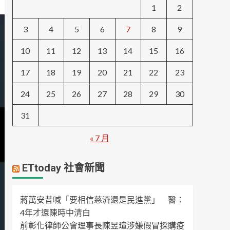
1
2
3
4
5
6
7
8
9
10
11
12
13
14
15
16
17
18
19
20
21
22
23
24
25
26
27
28
29
30
31
« 7 月
ETtoday 社會新聞
蔣萬安昔喊「要相信慈濟還是民進黨」 醫：
4年才還陳時中清白
前彰化律師公會理事長陳昱瑄涉嫌假冒採購疫