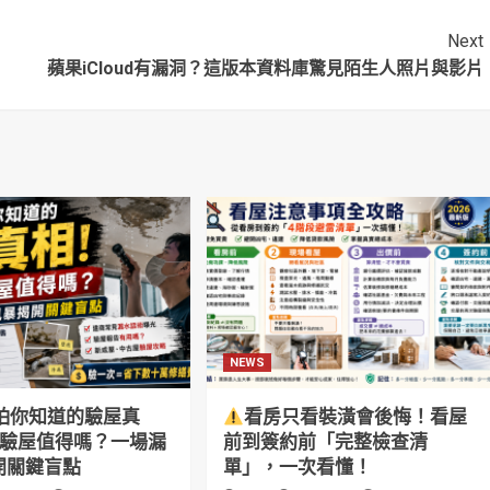
Next
蘋果iCloud有漏洞？這版本資料庫驚見陌生人照片與影片
NEWS
怕你知道的驗屋真
看房只看裝潢會後悔！看屋
萬驗屋值得嗎？一場漏
前到簽約前「完整檢查清
開關鍵盲點
單」，一次看懂！