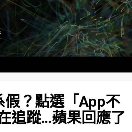
地
系假？點選「App不
在追蹤…蘋果回應了