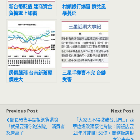
新台幣貶值 建商資金
村鎮銀行爆雷 擠兌風
負擔雪上加霜
暴蔓延
房價飆漲 台南新舊屋
三星手機賣不完 台鏈
價差大
受害
Previous Post
Next Post
館長預售手錶拒退貨還嗆
「大家巴不得撤離台北市...」西
「就是要讓你跑法院」-消費者
華熄燈改建豪宅背後：開飯店要
怒告贏了
20年才能賺150億，商務飯店根
本沒未來