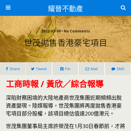
耀晉不動產
2022-02-09 • No Comments
世茂拋售香港豪宅項目
Share
Tweet
Pin
Mail
SMS
工商時報 / 黃欣／綜合報導
深陷財務困境的大陸地產商世茂集團近期頻頻出脫
資產變現。陸媒報導，世茂集團將再度拋售
香港
豪
宅項目部分股權，該項目總估值達200億港元。
世茂集團董事局主席許榮茂在1月30日春節前，才將