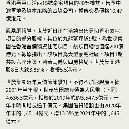
香港壽臣山道西15號豪宅項目的40％權益，售予中
渝置地及資本策略的合資公司，據傳交易價格10.47
億港元。
鳳凰網報導，世茂近日正在洽談出售另個香港豪宅
項目的部分股權，其位於九龍延坪道9號，為世茂集
團在香港首個獨資住宅項目，該項目總估值達200億
港元。報導指出，該項目為大型
豪宅
社區，項目1期
共設六座建築，涵蓋兩房與四房格局。世茂集團港
股8日大跌3.85％，收報5.5港元。
世茂集團近年負債節節攀升，不得不加速脫產。據
2021年半年報，世茂集團總負債為人民幣（下同）
4,636.3億元，相較於2019年底的3,547.5億元，一
年半時間增長逾千億元。集團借貸總額也由2020年
年末的1,451.4億元，增13.3％至2021年中的1,645.1
億元。