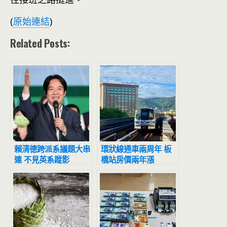
(
原始連結
)
Related Posts:
賴清德跨派系議題大串
環狀線通車兩周年 板
連 不見英系蹤影
橋站房價兩年漲
16.8%最多 幸福站交
易406件買氣最夯