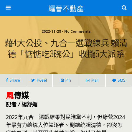
耀晉不動產
2022-11-28 • No Comments
藉4大公投、九合一選戰練兵 賴清
德「惦惦吃3碗公」收攏5大派系
Share
Tweet
Pin
Mail
SMS
風
傳媒
記者 / 楊舒媚
2022年九合一選戰結果對民進黨不利，但綠營2024
年最有力總統大位競逐者、副總統賴清德，卻沒怎