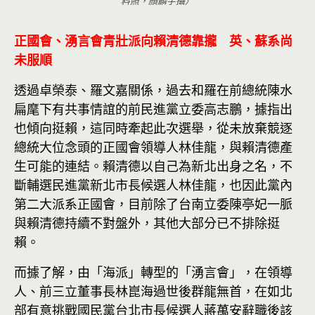
料照，顏麟宇攝）
正國會、湧言會青壯派向賴清德靠攏 英、蘇系尚
未服順
透過卓榮泰、羅文嘉關係，過去和羅在前總統陳水
扁麾下有共事情誼的前民進黨立委高志鵬，據指出
也傾向挺賴，這同時牽起此次選舉，從未放棄競逐
總統大位念頭的正國會領導人林佳龍，與賴清德產
生可能的連結。賴清德以自己為新北出身之名，不
斷輔選民進黨新北市長候選人林佳龍，也因此黨內
第二大派系正國會，目前除了台南立委陳亭妃一脈
與賴清德持續不對盤外，其他大部分已不排除挺
賴。
而據了解，由「海派」轉型的「湧言會」，在領導
人、前三立董事長林崑海過世後群龍無首，在如北
部有意挑戰國民黨台北市長候選人蔣萬安辭職後該