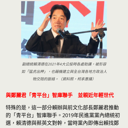
副總統賴清德在2021年4大公投時各處助講，被形容
如「猛虎出柙」，也藉機建立與全台灣各地方政治人
物交陪的脈絡。（資料照，柯承惠攝）
與鄭麗君「青平台」智庫聯手 並親近年輕世代
特殊的是，這一部分賴辦與前文化部長鄭麗君推動
的「青平台」智庫聯手。2019年民進黨黨內總統初
選，賴清德與蔡英文對幹，當時黨內即傳出賴找鄭