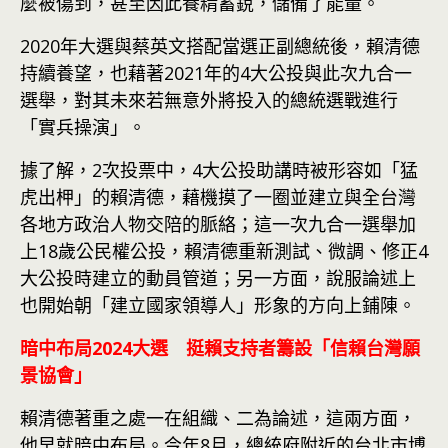
麼被傷到，甚至因此養精蓄銳，儲備了能量。
2020年大選與蔡英文搭配當選正副總統後，賴清德
持續養望，也藉著2021年的4大公投與此次九合一
選舉，對其未來若無意外將投入的總統選戰進行
「實兵操演」。
據了解，2次投票中，4大公投助講時被形容如「猛
虎出柙」的賴清德，藉機摸了一圈並建立與全台灣
各地方政治人物交陪的脈絡；這一次九合一選舉加
上18歲公民權公投，賴清德重新測試、微調、修正4
大公投時建立的動員管道；另一方面，說服論述上
也開始朝「建立國家領導人」形象的方向上鋪陳。
暗中布局2024大選 挺賴支持者籌設「信賴台灣願
景協會」
賴清德著重之處一在組織、二為論述，這兩方面，
他早就暗中布局。今年8月，總統府附近的台北市博