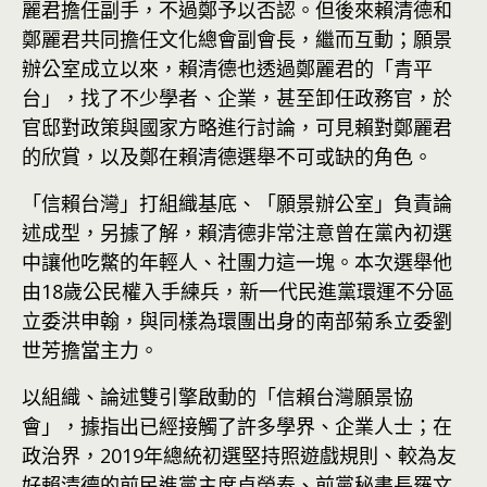
麗君擔任副手，不過鄭予以否認。但後來賴清德和
鄭麗君共同擔任文化總會副會長，繼而互動；願景
辦公室成立以來，賴清德也透過鄭麗君的「青平
台」，找了不少學者、企業，甚至卸任政務官，於
官邸對政策與國家方略進行討論，可見賴對鄭麗君
的欣賞，以及鄭在賴清德選舉不可或缺的角色。
「信賴台灣」打組織基底、「願景辦公室」負責論
述成型，另據了解，賴清德非常注意曾在黨內初選
中讓他吃鱉的年輕人、社團力這一塊。本次選舉他
由18歲公民權入手練兵，新一代民進黨環運不分區
立委洪申翰，與同樣為環團出身的南部菊系立委劉
世芳擔當主力。
以組織、論述雙引擎啟動的「信賴台灣願景協
會」，據指出已經接觸了許多學界、企業人士；在
政治界，2019年總統初選堅持照遊戲規則、較為友
好賴清德的前民進黨主席卓榮泰、前黨秘書長羅文