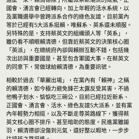
國會、湧言會已經轉向，加上年輕的活水系統，以
及黨職選舉中曾跨派系合作的綠色友誼，目前黨內
等於已經有5大派系挺賴，唯蘇系、英系還未順服。
另特殊的是，支持蔡英文的組織頭人等「英系」，
雖仍看不順眼賴清德，但靠近蔡英文的決策核心圈
「英派」，在總統府內卻與賴辦互動不錯，包括幾
次出訪與重要國是，甚至包含軍國大事，在蔡英文
的同意下，常做球給賴清德，為重要訊號。
相較於過去「華麗出場」，在黨內有「賴神」之稱
的賴清德，如今極力避免鋒芒太露反受其害，不過
他鴨子划水、惦惦吃三碗公，目前已經拉近新系、
正國會、湧言會、活水、綠色友誼5大派系，並有黨
內年輕勢力相挺，以及不斷走尊英路線下，獲得蔡
英文核心圈不排斥、甚至暗助的態度。民進黨雖鎩
羽，賴清德卻沒傷到元氣，還好整以暇地，一步步
往接班之路挺進。