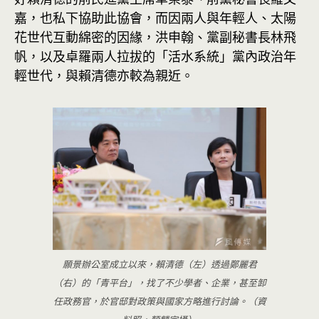
嘉，也私下協助此協會，而因兩人與年輕人、太陽
花世代互動綿密的因緣，洪申翰、黨副秘書長林飛
帆，以及卓羅兩人拉拔的「活水系統」黨內政治年
輕世代，與賴清德亦較為親近。
願景辦公室成立以來，賴清德（左）透過鄭麗君
（右）的「青平台」，找了不少學者、企業，甚至卸
任政務官，於官邸對政策與國家方略進行討論。（資