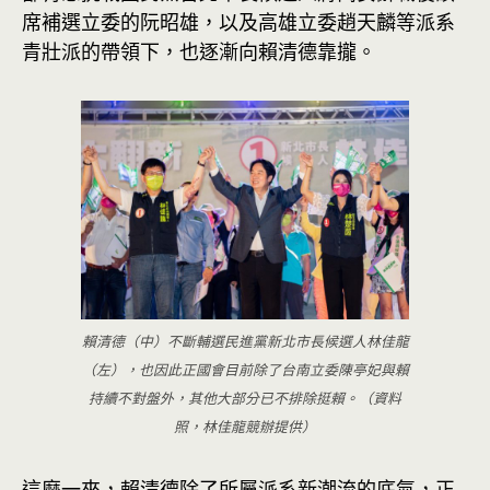
席補選立委的阮昭雄，以及高雄立委趙天麟等派系
青壯派的帶領下，也逐漸向賴清德靠攏。
賴清德（中）不斷輔選民進黨新北市長候選人林佳龍
（左），也因此正國會目前除了台南立委陳亭妃與賴
持續不對盤外，其他大部分已不排除挺賴。（資料
照，林佳龍競辦提供）
這麼一來，賴清德除了所屬派系新潮流的底氣，正