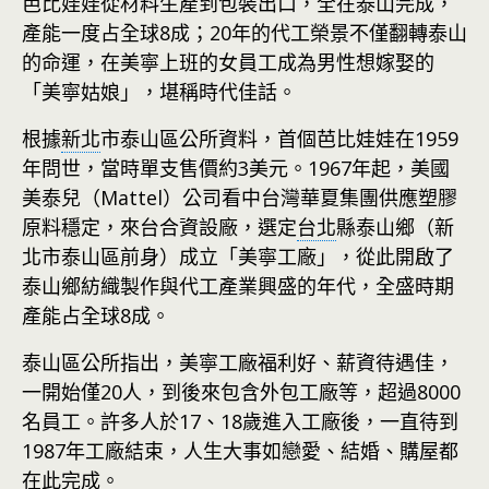
芭比娃娃從材料生產到包裝出口，全在泰山完成，
產能一度占全球8成；20年的代工榮景不僅翻轉泰山
的命運，在美寧上班的女員工成為男性想嫁娶的
「美寧姑娘」，堪稱時代佳話。
根據
新北
市泰山區公所資料，首個芭比娃娃在1959
年問世，當時單支售價約3美元。1967年起，美國
美泰兒（Mattel）公司看中台灣華夏集團供應塑膠
原料穩定，來台合資設廠，選定
台北
縣泰山鄉（新
北市泰山區前身）成立「美寧工廠」，從此開啟了
泰山鄉紡織製作與代工產業興盛的年代，全盛時期
產能占全球8成。
泰山區公所指出，美寧工廠福利好、薪資待遇佳，
一開始僅20人，到後來包含外包工廠等，超過8000
名員工。許多人於17、18歲進入工廠後，一直待到
1987年工廠結束，人生大事如戀愛、結婚、購屋都
在此完成。