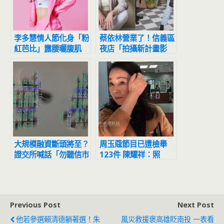
李多慧情人節化身「粉
蔡依林營業了！信義區
紅芭比」露腰曬腹肌
夜店「拍攝新計畫影
甜美多巴胺小白鞋穿搭
片」網友目擊驚：本人
正到翻掉
大規模融資斷頭將至？
周玉蔻節目已遭檢舉
證交所喊話「勿聽信市
123件 陳耀祥：照
場流言」
SOP處理
Previous Post
Next Post
他若參選賴清德躺著選！朱
風災救援褒高雄貶南投 一表看