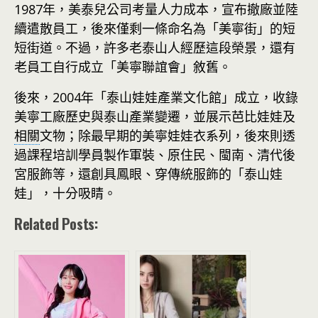
1987年，美泰兒公司考量人力成本，宣布撤廠並陸
續遣散員工，後來僅剩一條命名為「美寧街」的短
短街道。不過，許多老泰山人經歷這段榮景，還有
老員工自行成立「美寧聯誼會」敘舊。
後來，2004年「泰山娃娃產業文化館」成立，收錄
美寧工廠歷史與泰山產業變遷，並展示芭比娃娃及
相關
文物；除最早期的美寧娃娃衣系列，後來則透
過課程培訓學員製作軍裝、原住民、閩南、清代後
宮服飾等，還創具鳳眼、穿傳統服飾的「泰山娃
娃」，十分吸睛。
Related Posts: