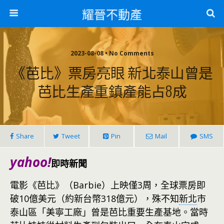
耀晉不動產
2023-08-08 • No Comments
《芭比》票房亮眼 新北泰山曾是
芭比生產重鎮產能占8成
Share
Tweet
Pin
Mail
SMS
yahoo!
即時新聞
電影《芭比》（Barbie）上映僅3周，全球票房即
破10億美元（約新台幣318億元），殊不知
新北
市
泰山區「美寧工廠」曾是芭比重要生產基地。當時