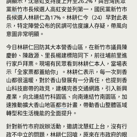
調顯示，沈慧虹支持度上升至26.2%，與台灣民眾
黨
新竹
市長候選人高虹安並列第一，國民黨新竹市
長候選人林耕仁為17%。林耕仁今（24）早對此表
示，特定陣營公布的民調可信度讓人存疑，帶風向
意圖非常明顯。
今日林耕仁回防其大本營香山區，在新竹市議員陳
慶齡、陳啟源、里長楊建標陪同下，前往埔前里進
行家戶拜票。現場有民眾看到林耕仁本人，當場表
示「全家票都蓋給你」。林耕仁表示，每一次到香
山都很溫暖，對於香山發展有一分責任，也提到香
山科技廊帶的政見，建構完善交通網路，引入新興
產業，向北連結竹科園區、向南連結竹南園區，加
速推動擴大香山地區
都市
計畫，帶動香山整體區域
轉型和生活機能的全面提升。
針對新竹市府說辦活動，邀請沈慧虹上台，沒有行
政不中立的問題，林耕仁回嗆，原來在市政府的眼