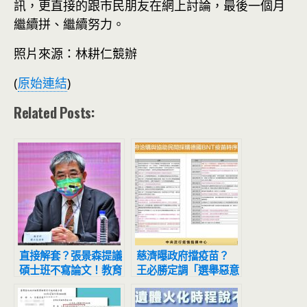
訊，更直接的跟市民朋友在網上討論，最後一個月
繼續拼、繼續努力。
照片來源：林耕仁競辦
(
原始連結
)
Related Posts:
直接解套？張景森提議
慈濟曝政府擋疫苗？
碩士班不寫論文！教育
王必勝定調「選舉惡意
部：研議中
操作」、「有造謠」