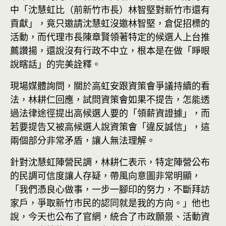
中「沈慧虹比（前新竹市長）林智堅對新竹市還有
貢獻」，竟只邀請沈慧虹沒邀林智堅，倉促招標的
活動，而代理市長陳章賢領著特定的候選人上台推
薦讚揚，還說沒有行政不中立，根本是在做「睜眼
說瞎話」的完美詮釋。
現場媒體詢問，關於高虹安跟資策會爭議持續的看
法，林耕仁回應，試問資策會如果不提告，怎能透
過法律途徑提出高候選人要的「領薪資證據」，而
若要提告又被高候選人說資策會「違反誠信」，這
兩個部分非常矛盾，讓人無法理解。
針對沈慧虹陣營民調，林耕仁表示，特定陣營公布
的民調可信度讓人存疑，帶風向意圖非常明顯，
「我們憑良心做事，一步一腳印的努力，不斷拜訪
家戶，爭取
新竹
市民的認同就是我的方向。」他也
說，今天也公布了官網，統合了市政願景、活動資