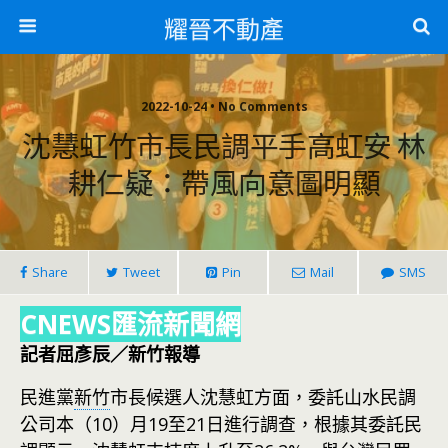
耀晉不動產
2022-10-24 • No Comments
沈慧虹竹市長民調平手高虹安 林
耕仁疑：帶風向意圖明顯
Share
Tweet
Pin
Mail
SMS
CNEWS匯流新聞網
記者屈彥辰／新竹報導
民進黨
新竹
市長候選人沈慧虹方面，委託山水民調
公司本（10）月19至21日進行調查，根據其委託民