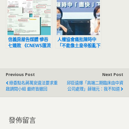
信義房屋告媒體 慘吞
人權協會痛批陳時中
七連敗 《CNEWS匯流
「不能像土皇帝般亂下
新聞網》 勝訴判決大
命令」
公開
Previous Post
Next Post
綠委點名蔣萬安違法要求重
邱臣遠爆「高端二期臨床由中資
啟調閱小組 最終皆撤回
公司處理」薛瑞元：我不知道
發佈留言