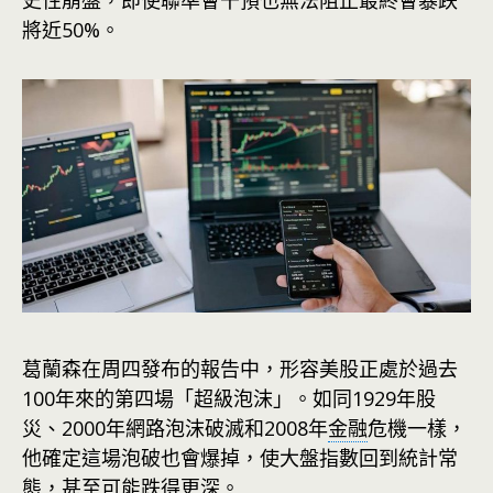
史性崩盤，即使聯準會干預也無法阻止最終會暴跌
將近50%。
葛蘭森在周四發布的報告中，形容美股正處於過去
100年來的第四場「超級泡沫」。如同1929年股
災、2000年網路泡沫破滅和2008年
金融
危機一樣，
他確定這場泡破也會爆掉，使大盤指數回到統計常
態，甚至可能跌得更深。