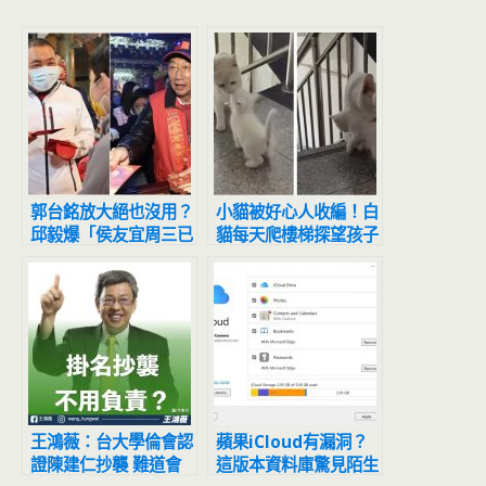
郭台銘放大絕也沒用？
小貓被好心人收編！白
邱毅爆「侯友宜周三已
貓每天爬樓梯探望孩子
備大型慶功宴」：被耍
奶喵看到媽媽秒衝出擁
了
抱撒嬌
王鴻薇：台大學倫會認
蘋果iCloud有漏洞？
證陳建仁抄襲 難道會
這版本資料庫驚見陌生