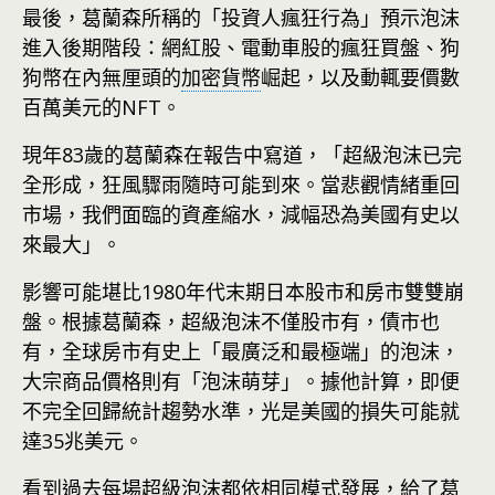
最後，葛蘭森所稱的「投資人瘋狂行為」預示泡沫
進入後期階段：網紅股、電動車股的瘋狂買盤、狗
狗幣在內無厘頭的
加密貨幣
崛起，以及動輒要價數
百萬美元的NFT。
現年83歲的葛蘭森在報告中寫道，「超級泡沫已完
全形成，狂風驟雨隨時可能到來。當悲觀情緒重回
市場，我們面臨的資產縮水，減幅恐為美國有史以
來最大」。
影響可能堪比1980年代末期日本股市和房市雙雙崩
盤。根據葛蘭森，超級泡沫不僅股市有，債市也
有，全球房市有史上「最廣泛和最極端」的泡沫，
大宗商品價格則有「泡沫萌芽」。據他計算，即便
不完全回歸統計趨勢水準，光是美國的損失可能就
達35兆美元。
看到過去每場超級泡沫都依相同模式發展，給了葛