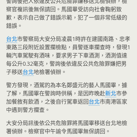
警詢後把人依違反公共危險罪嫌移送北檢偵辦，檢
察官複訊後無保請回。馬國畢受訪向社會鞠躬致
歉，表示自己做了錯誤示範，犯了一個非常低級的
錯誤。
台北
市警察局大安分局凌晨1時許在建國南路、忠孝
東路三段附近設置攔檢點，員警逐車攔查時，發現1
輛汽車駕駛有酒味，要求男子下車酒測，酒測值達
每公升0.32毫克，警詢後依違反公共危險罪嫌把男
子移送
台北
地檢署偵辦。
警方發現，酒駕的為本名鄭盛元的藝人馬國畢，據
了解，馬國畢在警詢時供稱，是因昨晚赴
新北
市參
加餐敘有飲酒，之後自行駕車返回
台北
市南港區家
中遇到警方攔查。
大安分局訊後依公共危險罪將馬國畢移送台北地檢
署偵辦。檢察官中午諭令馬國畢無保請回。