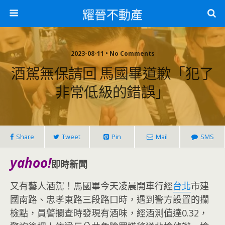
耀晉不動產
2023-08-11 • No Comments
酒駕無保請回 馬國畢道歉「犯了
非常低級的錯誤」
Share
Tweet
Pin
Mail
SMS
yahoo!
即時新聞
又有藝人酒駕！馬國畢今天凌晨開車行經
台北
市建
國南路、忠孝東路三段路口時，遇到警方設置的攔
檢點，員警攔查時發現有酒味，經酒測值達0.32，