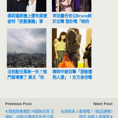
裘莉還原機上遭布萊德
李玟離世老公Bruce終
彼特「抓髮撞牆」掌
於出聲 發訃聞「她的
摑、掐脖⋯全家嚇到哭
影響力、光芒將永遠持
續下去」
法拍點交萬無一失？進
陳時中被目擊「酒後摟
門當場傻了 屋主「你
抱人妻」！女方身份曝
敢標我的房子 我就抱
光 競總回應了
瓦斯桶同歸於盡！」
Previous Post
Next Post
開放陸客團赴78國無台灣 王
台灣很多人都會喝！1飲品連喝1
國材︰向陸方傳達訊息皆已讀
個月 年輕人竟換腎