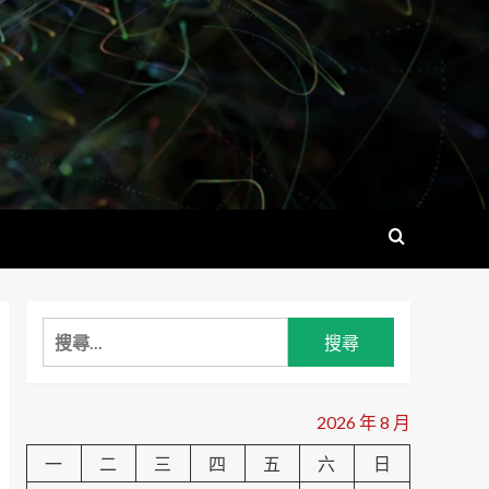
搜
尋
關
鍵
2026 年 8 月
字:
一
二
三
四
五
六
日