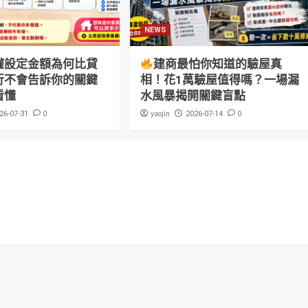
NEWS
權設定金額為何比貸
建商最怕你知道的驗屋真
行不會告訴你的關鍵
相！花1萬驗屋值得嗎？一場漏
看懂
水風暴揭開關鍵盲點
0
yaojin
0
26-07-31
2026-07-14