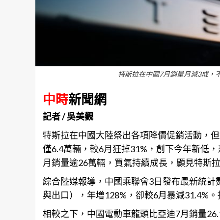
特斯拉在中國7月銷量月減3成，不敵比
中時
新聞網
記者 / 吳美觀
特斯拉在中國大陸祭出各項降價促銷活動，但
僅6.4萬輛，較6月狂掉31%，創下今年新
月銷量逾26萬輛，買氣持續成長，顯見特斯
綜合陸媒報導，中國乘聯會3日發布最新統計數據
與出口），年增128%，卻較6月暴減31.4
相較之下，中國電動
車
龍頭比亞迪7月銷量26