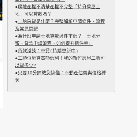
●
房地產權不清楚產權不完整「持分房屋土
地」可以貸款嗎？
●
二胎房貸是什麼？完整解析申請條件、流程
及常見問題
●
為什麼申請土地貸款過件率低？「土地分
類、貸款申請流程、如何提升過件率」
●
貸款淺談：車貸(持續更新中)
●
二順位房貸高額低利！我的新竹房屋二胎可
以貸多少?
●
只要10分鐘教您搞懂：不動產估價與價格種
類