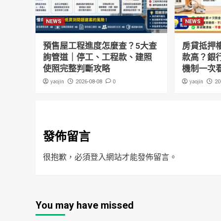
NEWS
NEWS
預售屋工程進度怎麼查？5大查
房貸抵押
詢管道｜停工、工程款、建照
款高？銀
使照完整判斷攻略
機制一次
yaojin
0
yaojin
2026-08-08
20
發佈留言
很抱歉，必須
登入
網站才能發佈留言。
You may have missed