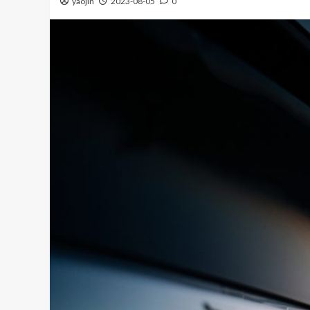
yaojin
2023-08-05
0