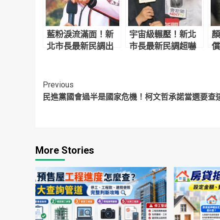
藍粉淚流滿面！新
宇宙級輾壓！新北
顏
北市長最新民調出
市長最新民調超嚇
償
爐 侯友宜超震撼
人 網驚：滅亡計畫
讓
開始
反
Continue
Previous
民進黨國會過半是國家危機！柯文哲承諾當選要查
Reading
More Stories