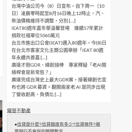
台灣中油公司今（8）日宣布，自下周一（10
日）凌晨零時起至8月16日晚上12時止，汽、
柴油價格維持不調整，分別 […]
IEAT80週年嘉年華溫馨登場 連續57年累計
捐款社福單位5060萬元
台北市進出口公會(IEAT)邁入80週年，今(8)日
在台北市客家文化主題公園舉辦「IEAT 80週
年永續共善嘉 […]
廣達才剛GDR、緯創接棒 專家釋疑「老AI開
槓桿會是新常態？」
廣達完成台灣史上最大GDR案，接著緯創也宣
布也將 GDR 募資。翻開兩家老 AI 是同步出現
了營收創高、負債比 […]
耀晉不動產
●
信貸是什麼?信貸額度有多少?信貸條件?揭
露銀行不會說的關鍵數字