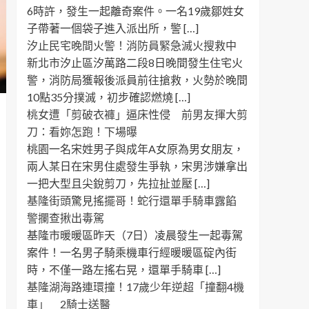
6時許，發生一起離奇案件。一名19歲鄒姓女
子帶著一個袋子進入派出所，警 […]
汐止民宅晚間火警！消防員緊急滅火搜救中
新北市汐止區汐萬路二段8日晚間發生住宅火
警，消防局獲報後派員前往搶救，火勢於晚間
10點35分撲滅，初步確認燃燒 […]
桃女遭「剪破衣褲」逼床性侵 前男友揮大剪
刀：看妳怎跑！下場曝
桃園一名宋姓男子與成年A女原為男女朋友，
兩人某日在宋男住處發生爭執，宋男涉嫌拿出
一把大型且尖銳剪刀，先拉扯並壓 […]
基隆街頭驚見搖擺哥！蛇行還單手騎車露餡
警攔查揪出毒駕
基隆市暖暖區昨天（7日）凌晨發生一起毒駕
案件！一名男子騎乘機車行經暖暖區碇內街
時，不僅一路左搖右晃，還單手騎車 […]
基隆湖海路連環撞！17歲少年逆超「撞翻4機
車」 2騎士送醫