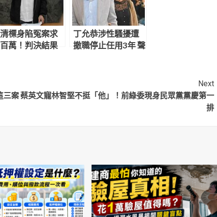
清標身陷冤案求
丁允恭涉性騷擾遭
百萬！判決結果
撤職停止任用3年 聲
網炸鍋：官逼民
請釋憲結果出爐
Next
這三案
蔡英文寵林智堅不挺「他」！前綠委現身民眾黨黨慶第一
排