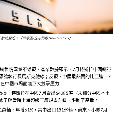
亞迪。（示意圖/達志影像/shutterstock）
銷售情況並不樂觀，
產業
數據顯示，7月特斯拉中國銷量
低，恐讓執行長馬斯克臉綠；反觀，中國最熱賣的比亞迪，7
拉在中國市場面臨巨大競爭壓力。
，特斯拉在中國7 月賣出64285 輛（未細分中國本土
%。據了解當時上海超級工廠
規畫
升級，限制了產量。
.1萬輛，年增61%，其中出口18169輛，蔚來、小鵬7月