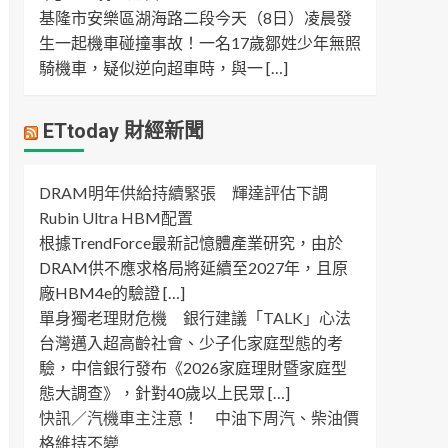
基隆市安樂區湖海路二段今天（8日）凌晨發
生一起機車碰撞事故！一名17歲鄒姓少年無照
騎機車，疑似逆向超車時，與一 […]
ETtoday 財經新聞
DRAM明年供給持續緊張 輝達評估下調
Rubin Ultra HBM配置
根據TrendForce最新記憶體產業研究，由於
DRAM供不應求格局將延續至2027年，且原
廠HBM4e的驗證 […]
單身獨老理財危機 銀行建議「TALK」心法
台灣邁入超高齡社會、少子化家庭型態的考
驗，中信銀行發布《2026家庭理財暨家庭型
態大調查》，針對40歲以上民眾 […]
快訊／汽機車主注意！ 中油下周汽、柴油價
格維持不變