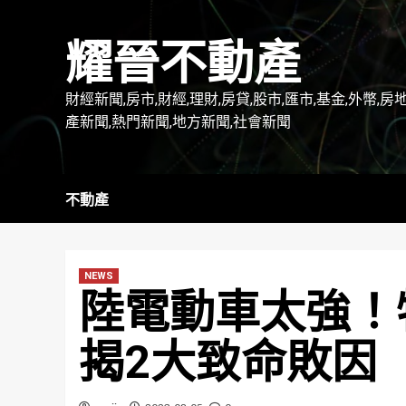
Skip
to
耀晉不動產
content
財經新聞,房市,財經,理財,房貸,股市,匯市,基金,外幣,房
產新聞,熱門新聞,地方新聞,社會新聞
不動產
NEWS
陸電動車太強！
揭2大致命敗因