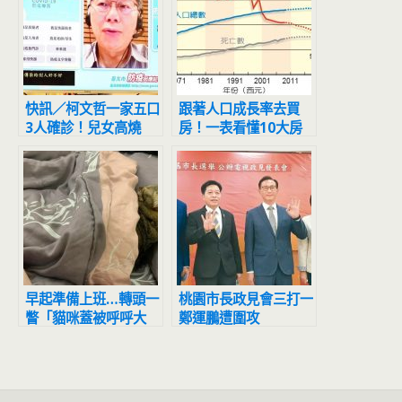
快訊／柯文哲一家五口
跟著人口成長率去買
3人確診！兒女高燒
房！一表看懂10大房
自嘲當爸30年沒照顧
市潛力區 第1名三井、
小孩
東森都看中
早起準備上班…轉頭一
桃園市長政見會三打一
瞥「貓咪蓋被呼呼大
鄭運鵬遭圍攻
睡」只留後腦勺