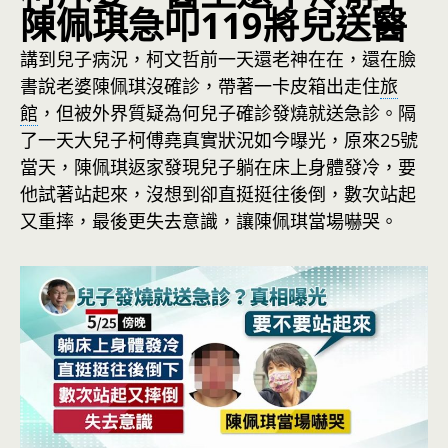
陳佩琪急叩119將兒送醫
講到兒子病況，柯文哲前一天還老神在在，還在臉
書說老婆陳佩琪沒確診，帶著一卡皮箱出走住
旅
館
，但被外界質疑為何兒子確診發燒就送急診。隔
了一天大兒子柯傅堯真實狀況如今曝光，原來25號
當天，陳佩琪返家發現兒子躺在床上身體發冷，要
他試著站起來，沒想到卻直挺挺往後倒，數次站起
又重摔，最後更失去意識，讓陳佩琪當場嚇哭。