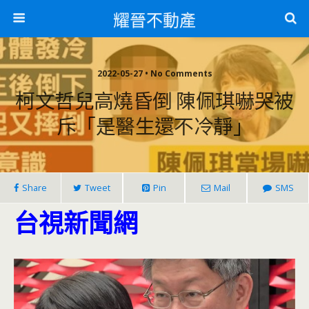
耀晉不動產
2022-05-27 • No Comments
柯文哲兒高燒昏倒 陳佩琪嚇哭被
斥「是醫生還不冷靜」
Share
Tweet
Pin
Mail
SMS
台視新聞網