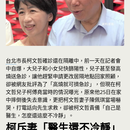
台北
市長柯文哲確診還在隔離中，前一天在記者會
中自爆，大兒子和小女兒快篩陽性，兒子甚至發高
燒送急診，讓他趕緊申請更改居隔地點回家照顧，
卻被網友批評為了「高燒就可擠急診」，但現在柯
文哲兒子柯傅堯當時的情況曝光，原來他25日在家
中摔倒後失去意識，更把柯文哲妻子陳佩琪當場嚇
哭，打電話向先生求救，卻被柯文哲責備「自己是
醫生，怎麼還這麼不冷靜」。
柯斥妻「醫生還不冷靜」