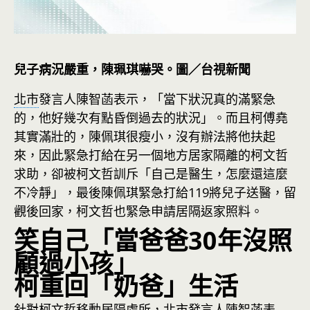
兒子病況嚴重，陳珮琪嚇哭。圖／台視新聞
北市
發言人陳智菡表示，「當下狀況真的滿緊急
的，他好幾次有點昏倒過去的狀況」。而且柯傅堯
其實滿壯的，陳佩琪很瘦小，沒有辦法將他扶起
來，因此緊急打給在另一個地方居家隔離的柯文哲
求助，卻被柯文哲訓斥「自己是醫生，怎麼還這麼
不冷靜」，最後陳佩琪緊急打給119將兒子送醫，留
觀後回家，柯文哲也緊急申請居隔返家照料。
笑自己「當爸爸30年沒照
顧過小孩」
柯重回「奶爸」生活
針對柯文哲移動居隔處所，北市發言人陳智菡表