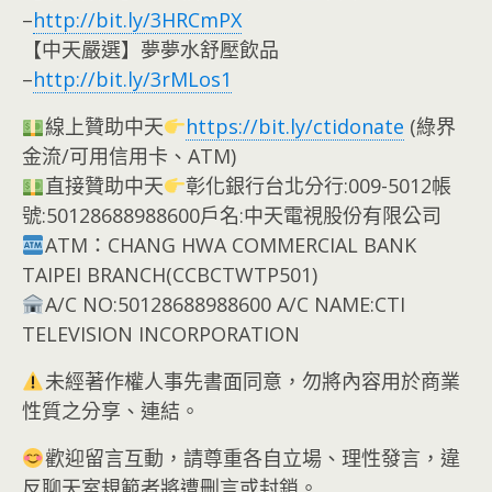
–
http://bit.ly/3HRCmPX
【中天嚴選】夢夢水舒壓飲品
–
http://bit.ly/3rMLos1
線上贊助中天
https://bit.ly/ctidonate
(綠界
金流/可用信用卡、ATM)
直接贊助中天
彰化銀行台北分行:009-5012帳
號:50128688988600戶名:中天電視股份有限公司
ATM：CHANG HWA COMMERCIAL BANK
TAIPEI BRANCH(CCBCTWTP501)
A/C NO:50128688988600 A/C NAME:CTI
TELEVISION INCORPORATION
未經著作權人事先書面同意，勿將內容用於商業
性質之分享、連結。
歡迎留言互動，請尊重各自立場、理性發言，違
反聊天室規範者將遭刪言或封鎖。