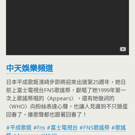
中天娛樂頻道
日本平成歌姬濱崎步即將迎來出道第25週年，她日
前上富士電視台FNS歌謠祭，獻唱了她1999年第一
次上歌謠祭唱的〈Appears〉，還有她做詞的
〈WHO〉向粉絲表達心聲，也讓人見識到不只臉蛋
回春了，連歌聲都也跟著回春了！
#平成歌姬
#fns
#富士電視台
#FNS歌謠祭
#歌謠