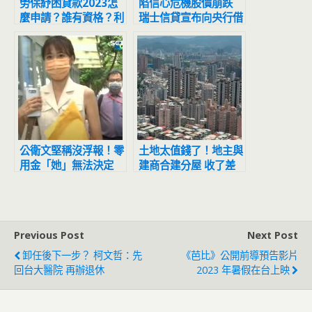
勞保紓困貸款2023怎
陷信心危機股價崩跌
麼申請？誰有資格？利
瑞士信貸宣布向央行借
率多少？勞保紓困貸款
款1.65兆
QA一次看
公衛文堅稱沒浮報！零
土地太值錢了！地主與
用金「她」無法決定
建商合建分屋 收了差
聲請傳「小兔」、高虹
額價款就要報房地合一
安作證
稅
Previous Post
Next Post
卸任後下一步？ 柯文哲：先
《芭比》公開前導預告影片
回台大醫院 再辦退休
2023 年暑假在台上映