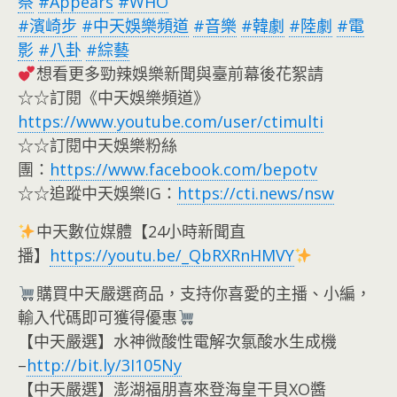
祭
#Appears
#WHO
#濱崎步
#中天娛樂頻道
#音樂
#韓劇
#陸劇
#電
影
#八卦
#綜藝
想看更多勁辣娛樂新聞與臺前幕後花絮請
☆☆訂閱《中天娛樂頻道》
https://www.youtube.com/user/ctimulti
☆☆訂閱中天娛樂粉絲
團：
https://www.facebook.com/bepotv
☆☆追蹤中天娛樂IG：
https://cti.news/nsw
中天數位媒體【24小時新聞直
播】
https://youtu.be/_QbRXRnHMVY
購買中天嚴選商品，支持你喜愛的主播、小編，
輸入代碼即可獲得優惠
【中天嚴選】水神微酸性電解次氯酸水生成機
–
http://bit.ly/3I105Ny
【中天嚴選】澎湖福朋喜來登海皇干貝XO醬