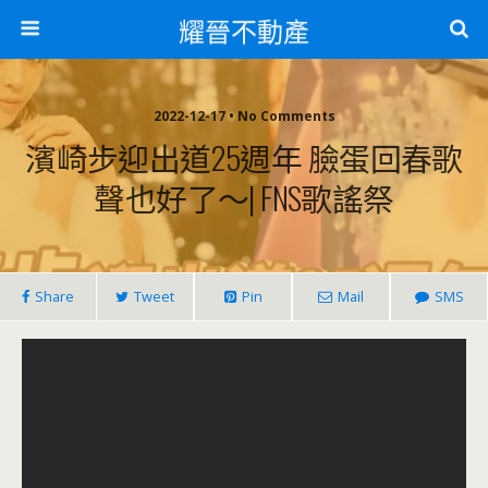
耀晉不動產
2022-12-17 • No Comments
濱崎步迎出道25週年 臉蛋回春歌
聲也好了～| FNS歌謠祭
Share
Tweet
Pin
Mail
SMS