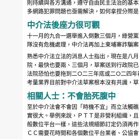
則持續與各方溝通，遵守
自由
民主法治的基本
多網路犯罪問題也亟需解決，如何拿捏分際是
中介法後座力很可觀
十一月的九合一選舉進入倒數三個月，綠營黨
隊沒有危機處理，中介法再加上柬埔寨
詐騙
案
熟悉中介法立法的消息人士指出，現在是八月
院，最快也要兩、三個月，草案送到行政院已
法院恐怕也要拖到二○二三年底或二○二四年
考量業界目前對中介法草案根本沒有共識，草
相關人士：不會胎死腹中
至於中介法會不會因「時機不宜」而立法觸礁
實很大。舉例來說，ＰＴＴ是非營利組織，且
般數位平台一樣，這些法規細節訂定仍須再作
ＣＣ需要花時間和各個數位平台業者、公協會