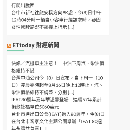
行爬出脫困
台中市新社往龍安橋方向9K處，今(8)日中午
12時04分時一輛自小客車行經該處時，疑因
女性駕駛路況不熟撞上指示 […]
ETtoday 財經新聞
快訊／汽機車主注意！ 中油下周汽、柴油價
格維持不變
台灣中油公司今（8）日宣布，自下周一（10
日）凌晨零時起至8月16日晚上12時止，汽、
柴油價格維持不調整，分別 […]
IEAT80週年嘉年華溫馨登場 連續57年累計
捐款社福單位5060萬元
台北市進出口公會(IEAT)邁入80週年，今(8)日
在台北市客家文化主題公園舉辦「IEAT 80週
年永續共善嘉 […]