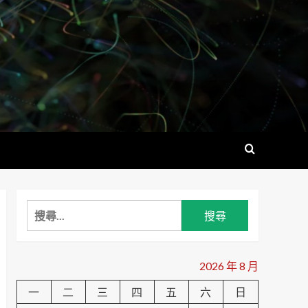
搜
尋
關
鍵
2026 年 8 月
字:
一
二
三
四
五
六
日