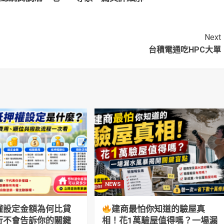
」 柯文哲：選舉
析：這種人才適合
了就開始操作
Next
台積電通吃HPC大單
NEWS
權設定金額為何比貸
建商最怕你知道的驗屋真
行不會告訴你的關鍵
相！花1萬驗屋值得嗎？一場漏