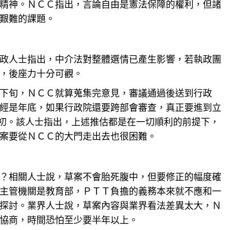
精神。ＮＣＣ指出，言論自由是憲法保障的權利，但諸
艱難的課題。
政人士指出，中介法對整體選情已產生影響，若執政團
，後座力十分可觀。
下旬，ＮＣＣ就算蒐集完意見，審議通過後送到行政
經是年底，如果行政院還要跨部會審查，真正要進到立
初。該人士指出，上述推估都是在一切順利的前提下，
案要從ＮＣＣ的大門走出去也很困難。
？相關人士說，草案不會胎死腹中，但要修正的幅度確
主管機關是教育部，ＰＴＴ負擔的義務本來就不應和一
探討。業界人士說，草案內容與業界看法差異太大，Ｎ
協商，時間恐怕至少要半年以上。