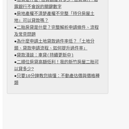
●
信貸是什麼?信貸額度有多少?信貸條件?揭
露銀行不會說的關鍵數字
●
房地產權不清楚產權不完整「持分房屋土
地」可以貸款嗎？
●
二胎房貸是什麼？完整解析申請條件、流程
及常見問題
●
為什麼申請土地貸款過件率低？「土地分
類、貸款申請流程、如何提升過件率」
●
貸款淺談：車貸(持續更新中)
●
二順位房貸高額低利！我的新竹房屋二胎可
以貸多少?
●
只要10分鐘教您搞懂：不動產估價與價格種
類