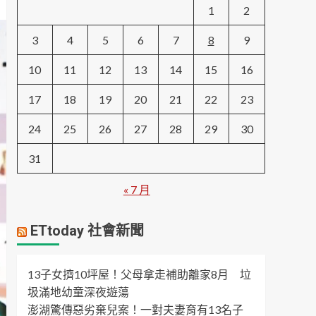
1
2
3
4
5
6
7
8
9
10
11
12
13
14
15
16
17
18
19
20
21
22
23
24
25
26
27
28
29
30
31
« 7 月
ETtoday 社會新聞
13子女擠10坪屋！父母拿走補助離家8月 垃
圾滿地幼童深夜遊蕩
澎湖驚傳惡劣棄兒案！一對夫妻育有13名子