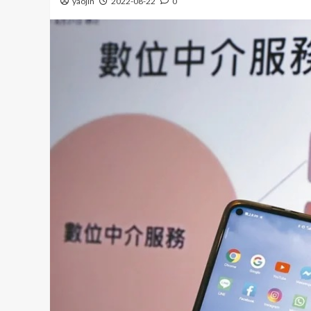
yaojin
2022-08-22
0