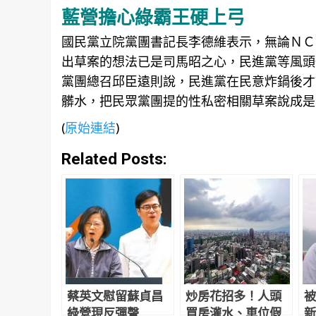
藍營擔心綠霸王硬上弓
國民黨立院黨團書記長李德維表示，無論ＮＣ
出草案的想法已是司馬昭之心，民進黨等風頭
黨團總召邱臣遠則說，民進黨在民意炸鍋後才
髒水，把民眾黨團提的性私密相關草案說成是
(
原始連結
)
Related Posts:
蔡英文慰留蘇貞昌
炒房花招多！人頭
被
綠營現反彈聲
買房灌水、車位假
新