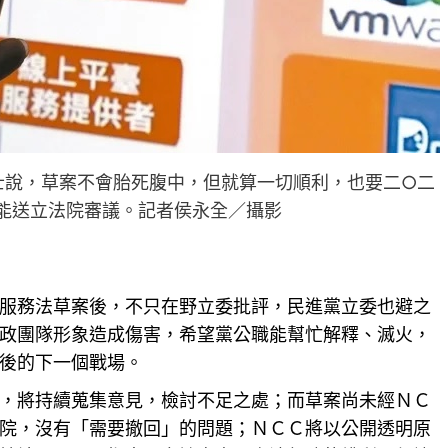
士說，草案不會胎死腹中，但就算一切順利，也要二○二
能送立法院審議。記者侯永全／攝影
服務法草案後，不只在野立委批評，民進黨立委也避之
政團隊形象造成傷害，希望黨公職能幫忙解釋、滅火，
後的下一個戰場。
，將持續蒐集意見，檢討不足之處；而草案尚未經ＮＣ
院，沒有「需要撤回」的問題；ＮＣＣ將以公開透明原