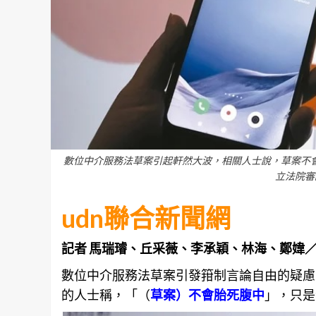
數位中介服務法草案引起軒然大波，相關人士說，草案不
立法院審
udn聯合新聞網
記者 馬瑞璿、丘采薇、李承穎、林海、鄭媁
數位中介服務法草案引發箝制言論自由的疑慮
的人士稱，「（
草案）不會胎死腹中
」，只是