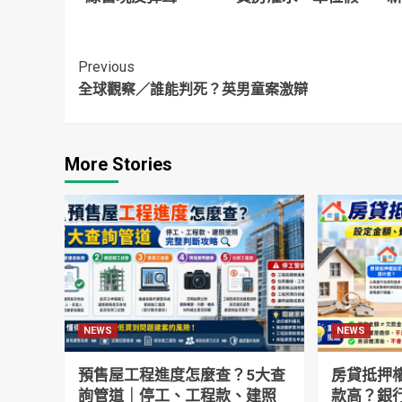
性降價…專家教你看
三
清「眉角」
到
Continue
Previous
全球觀察／誰能判死？英男童案激辯
Reading
More Stories
NEWS
NEWS
預售屋工程進度怎麼查？5大查
房貸抵押
詢管道｜停工、工程款、建照
款高？銀