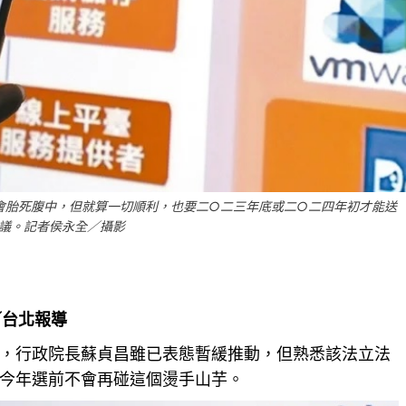
會胎死腹中，但就算一切順利，也要二○二三年底或二○二四年初才能送
議。記者侯永全／攝影
／台北報導
，行政院長蘇貞昌雖已表態暫緩推動，但熟悉該法
立法
今年選前不會再碰這個燙手山芋。