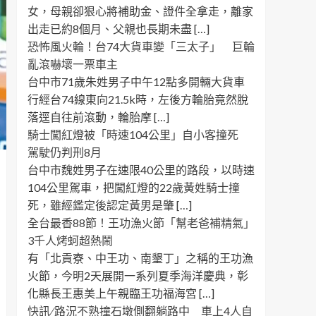
女，母親卻狠心將補助金、證件全拿走，離家
出走已約8個月、父親也長期未盡 […]
恐怖風火輪！台74大貨車變「三太子」 巨輪
亂滾嚇壞一票車主
台中市71歲朱姓男子中午12點多開輛大貨車
行經台74線東向21.5k時，左後方輪胎竟然脫
落逕自往前滾動，輪胎摩 […]
騎士闖紅燈被「時速104公里」自小客撞死
駕駛仍判刑8月
台中市魏姓男子在速限40公里的路段，以時速
104公里駕車，把闖紅燈的22歲黃姓騎士撞
死，雖經鑑定後認定黃男是肇 […]
全台最香88節！王功漁火節「幫老爸補精氣」
3千人烤蚵超熱鬧
有「北貢寮、中王功、南墾丁」之稱的王功漁
火節，今明2天展開一系列夏季海洋慶典，彰
化縣長王惠美上午親臨王功福海宮 […]
快訊 ∕ 路況不熟撞石墩側翻躺路中 車上4人自