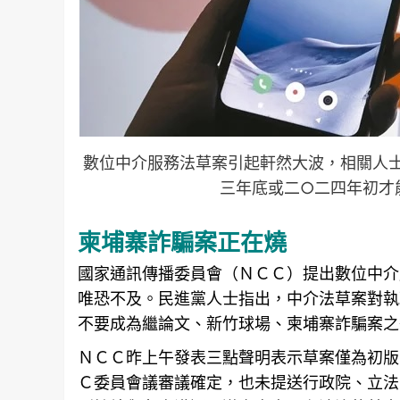
數位中介服務法草案引起軒然大波，相關人
三年底或二○二四年初才
柬埔寨詐騙案正在燒
國家通訊傳播委員會（ＮＣＣ）提出數位中介
唯恐不及。民進黨人士指出，中介法草案對執
不要成為繼論文、
新竹
球場、柬埔寨詐騙案之
ＮＣＣ昨上午發表三點聲明表示草案僅為初版
Ｃ委員會議審議確定，也未提送行政院、立法