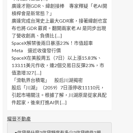
廣達才剛GDR、緯創接棒 專家釋疑「老AI開
槓桿會是新常態？」
廣達完成台灣史上最大GDR案，接著緯創也宣
布也將 GDR 募資。翻開兩家老 AI 是同步出現
了營收創高、負債比 […]
SpaceX解禁後兩日暴漲23%！市值超車
Meta 逼近收復發行價
SpaceX在美股周五（7日）以上漲15.83%、
133.11美元作收，連2個交易日反彈23%，市
值激增327 […]
「滑軌界台積電」 股后川湖揭密
股后「川湖」（2059）7日漲停收11110元，
引起市場關注。根據了解，川湖原是從家具配
件起家，後來打進AI供 […]
耀晉不動產